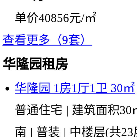
单价40856元/㎡
查看更多（9套）
华隆园租房
华隆园 1房1厅1卫 30㎡
普通住宅
|
建筑面积30
南
|
普装
|
中楼层(共23