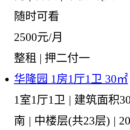
随时可看
2500
元/月
整租 | 押二付一
华隆园 1房1厅1卫 30㎡
1室1厅1卫
|
建筑面积3
南
|
中楼层(共23层)
|
2