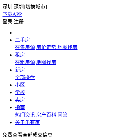
深圳
深圳[
切换城市
]
下载APP
登录
注册
二手房
在售房源
房价走势
地图找房
租房
在租房源
地图找房
新房
全部楼盘
小区
学校
卖房
指南
热门资讯
房产百科
问答
关于乐有家
免费查看全部成交信息