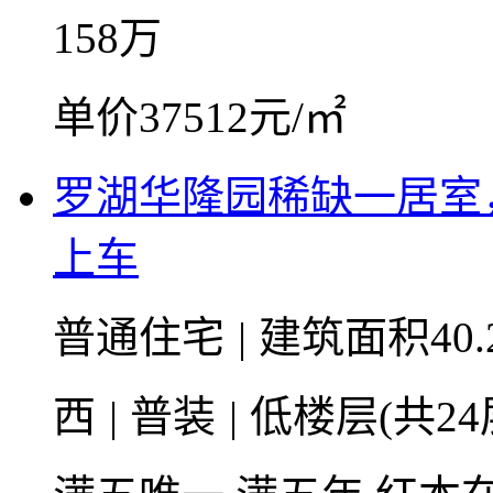
158
万
单价37512元/㎡
罗湖华隆园稀缺一居室
上车
普通住宅
|
建筑面积40.
西
|
普装
|
低楼层(共24