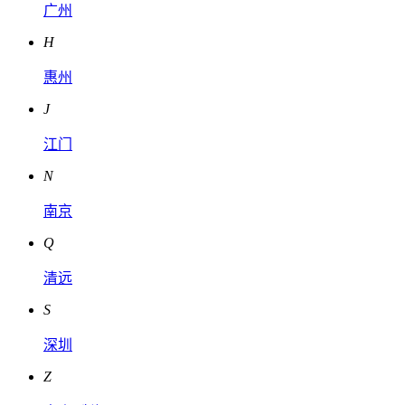
广州
H
惠州
J
江门
N
南京
Q
清远
S
深圳
Z