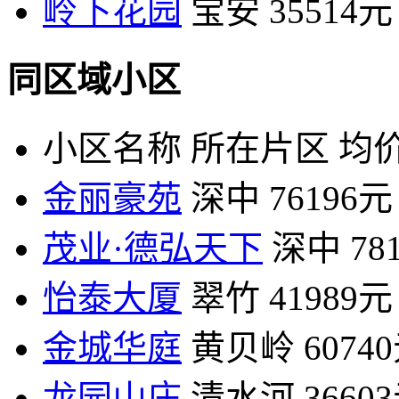
岭下花园
宝安
35514元
同区域小区
小区名称
所在片区
均价
金丽豪苑
深中
76196元
茂业·德弘天下
深中
78
怡泰大厦
翠竹
41989元
金城华庭
黄贝岭
6074
龙园山庄
清水河
3660