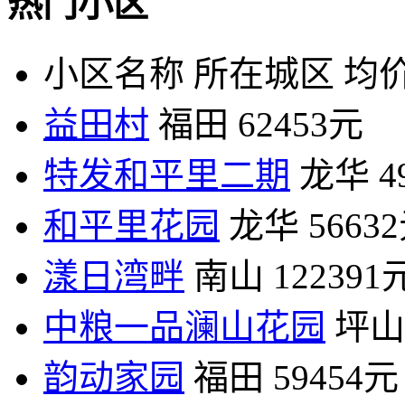
热门小区
小区名称
所在城区
均价
益田村
福田
62453元
特发和平里二期
龙华
4
和平里花园
龙华
5663
漾日湾畔
南山
122391
中粮一品澜山花园
坪山
韵动家园
福田
59454元