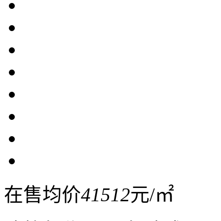
在售均价
41512
元/㎡