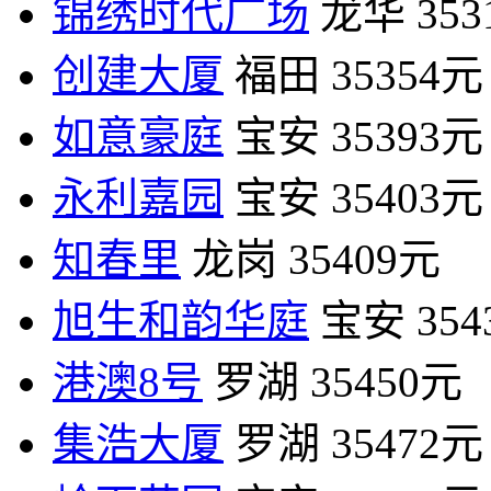
锦绣时代广场
龙华
35
创建大厦
福田
35354元
如意豪庭
宝安
35393元
永利嘉园
宝安
35403元
知春里
龙岗
35409元
旭生和韵华庭
宝安
35
港澳8号
罗湖
35450元
集浩大厦
罗湖
35472元