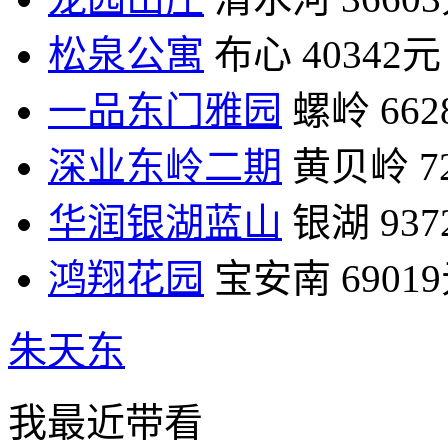
松泉公寓
布心
40342元
一品东门雅园
螺岭
66
深业东岭二期
黄贝岭
7
华润银湖蓝山
银湖
93
鸿翔花园
宝安南
6901
朱天东
我最近带看