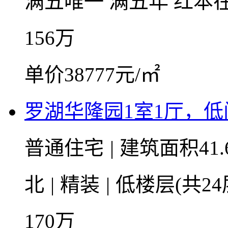
满五唯一
满五年
红本
156
万
单价38777元/㎡
罗湖华隆园1室1厅，
普通住宅
|
建筑面积41.
北
|
精装
|
低楼层(共24
170
万