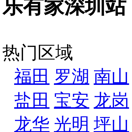
乐有家深圳站
热门区域
福田
罗湖
南山
盐田
宝安
龙岗
龙华
光明
坪山