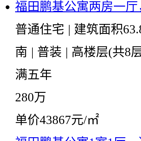
福田鹏基公寓两房一厅
普通住宅
|
建筑面积63.
南
|
普装
|
高楼层(共8层
满五年
280
万
单价43867元/㎡