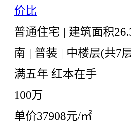
价比
普通住宅
|
建筑面积26.
南
|
普装
|
中楼层(共7层
满五年
红本在手
100
万
单价37908元/㎡