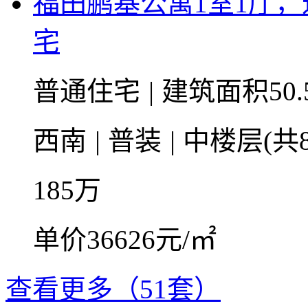
福田鹏基公寓1室1厅，
宅
普通住宅
|
建筑面积50.
西南
|
普装
|
中楼层(共
185
万
单价36626元/㎡
查看更多（51套）