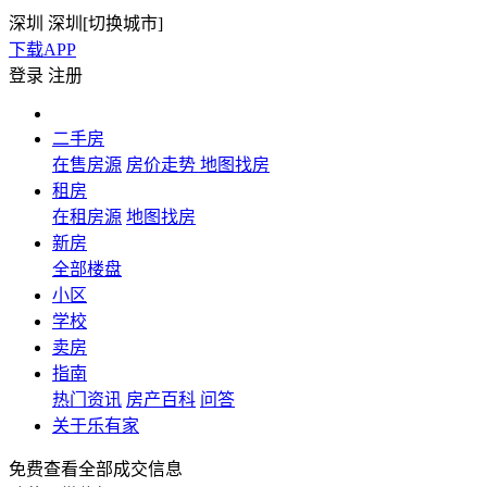
深圳
深圳[
切换城市
]
下载APP
登录
注册
二手房
在售房源
房价走势
地图找房
租房
在租房源
地图找房
新房
全部楼盘
小区
学校
卖房
指南
热门资讯
房产百科
问答
关于乐有家
免费查看全部成交信息