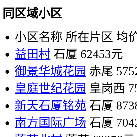
同区域小区
小区名称
所在片区
均价
益田村
石厦
62453元
御景华城花园
赤尾
57
皇庭世纪花园
皇岗西
7
新天石厦铭苑
石厦
87
南方国际广场
石厦
70