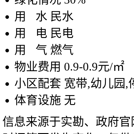
用
水
民水
用
电
民电
用
气
燃气
物业费用
0.9-0.9元/㎡
小区配套
宽带,幼儿园,
体育设施
无
信息来源于实勘、政府官