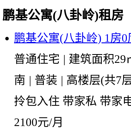
鹏基公寓(八卦岭)租房
鹏基公寓(八卦岭) 1房0
普通住宅
|
建筑面积29
南
|
普装
|
高楼层(共7层
拎包入住
带家私
带家
2100
元/月