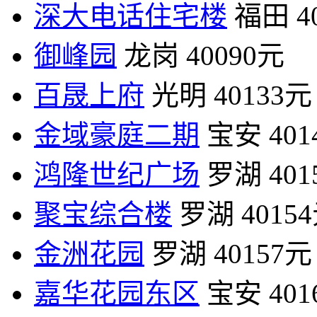
深大电话住宅楼
福田
4
御峰园
龙岗
40090元
百晟上府
光明
40133元
金域豪庭二期
宝安
40
鸿隆世纪广场
罗湖
40
聚宝综合楼
罗湖
4015
金洲花园
罗湖
40157元
嘉华花园东区
宝安
40