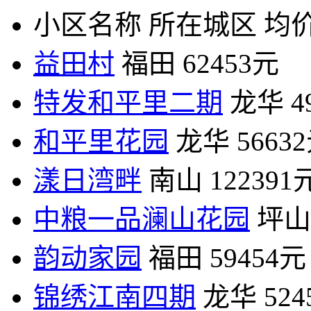
小区名称
所在城区
均价
益田村
福田
62453元
特发和平里二期
龙华
4
和平里花园
龙华
5663
漾日湾畔
南山
122391
中粮一品澜山花园
坪山
韵动家园
福田
59454元
锦绣江南四期
龙华
52