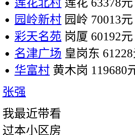
莲花北村
莲花
63378元
园岭新村
园岭
70013元
彩天名苑
岗厦
60192元
名津广场
皇岗东
6122
华富村
黄木岗
119680
张强
我最近带看
过本小区房