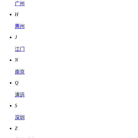
广州
H
惠州
J
江门
N
南京
Q
清远
S
深圳
Z