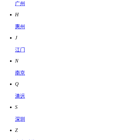
广州
H
惠州
J
江门
N
南京
Q
清远
S
深圳
Z