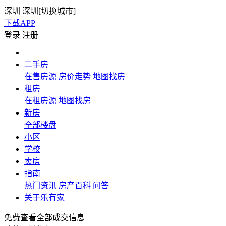
深圳
深圳[
切换城市
]
下载APP
登录
注册
二手房
在售房源
房价走势
地图找房
租房
在租房源
地图找房
新房
全部楼盘
小区
学校
卖房
指南
热门资讯
房产百科
问答
关于乐有家
免费查看全部成交信息