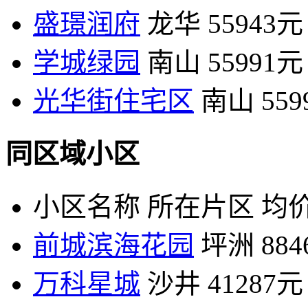
盛璟润府
龙华
55943元
学城绿园
南山
55991元
光华街住宅区
南山
55
同区域小区
小区名称
所在片区
均价
前城滨海花园
坪洲
88
万科星城
沙井
41287元