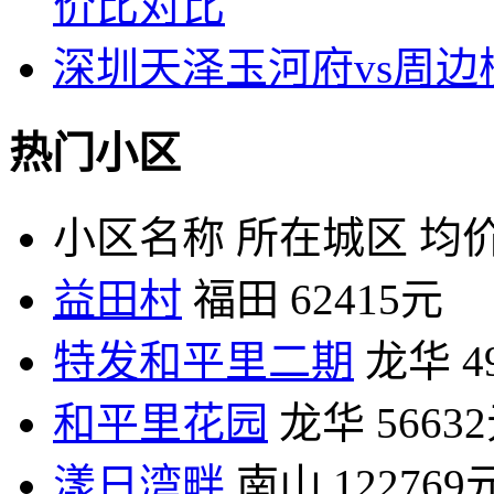
价比对比
深圳天泽玉河府vs周
热门小区
小区名称
所在城区
均价
益田村
福田
62415元
特发和平里二期
龙华
4
和平里花园
龙华
5663
漾日湾畔
南山
122769