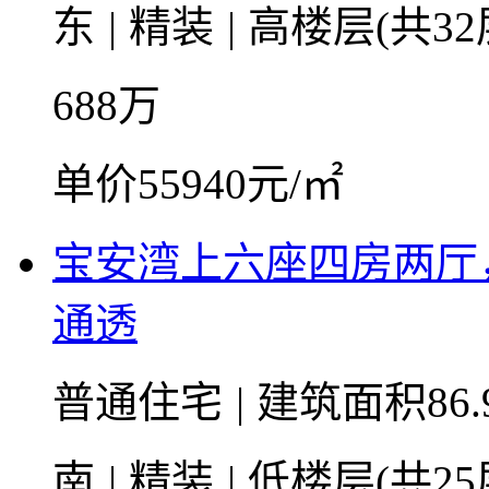
东
|
精装
|
高楼层(共32
688
万
单价55940元/㎡
宝安湾上六座四房两厅
通透
普通住宅
|
建筑面积86.
南
|
精装
|
低楼层(共25