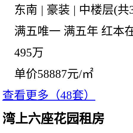
东南
|
豪装
|
中楼层(共3
满五唯一
满五年
红本
495
万
单价58887元/㎡
查看更多（48套）
湾上六座花园租房