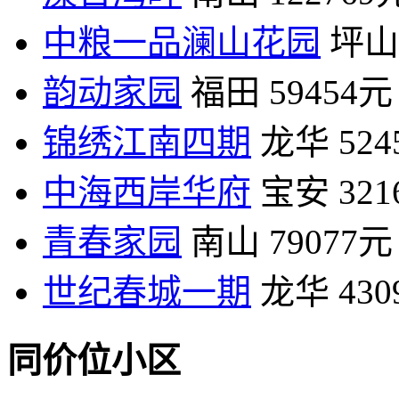
中粮一品澜山花园
坪山
韵动家园
福田
59454元
锦绣江南四期
龙华
52
中海西岸华府
宝安
32
青春家园
南山
79077元
世纪春城一期
龙华
43
同价位小区