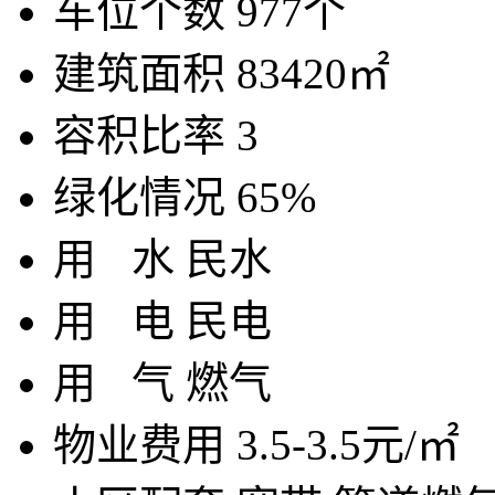
车位个数
977个
建筑面积
83420㎡
容积比率
3
绿化情况
65%
用
水
民水
用
电
民电
用
气
燃气
物业费用
3.5-3.5元/㎡