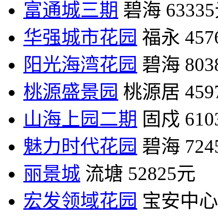
富通城三期
碧海
6333
华强城市花园
福永
45
阳光海湾花园
碧海
80
桃源盛景园
桃源居
45
山海上园二期
固戍
61
魅力时代花园
碧海
72
丽景城
流塘
52825元
宏发领域花园
宝安中心