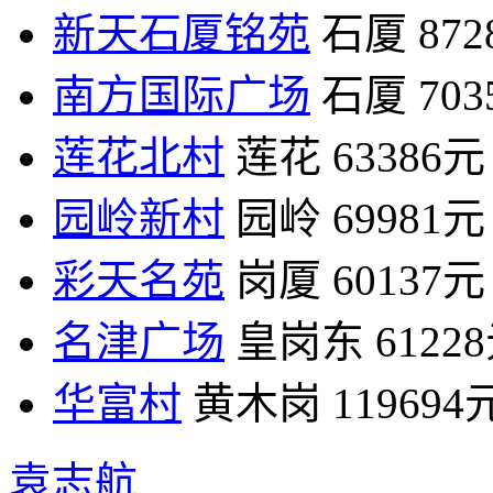
新天石厦铭苑
石厦
87
南方国际广场
石厦
70
莲花北村
莲花
63386元
园岭新村
园岭
69981元
彩天名苑
岗厦
60137元
名津广场
皇岗东
6122
华富村
黄木岗
119694
袁志航