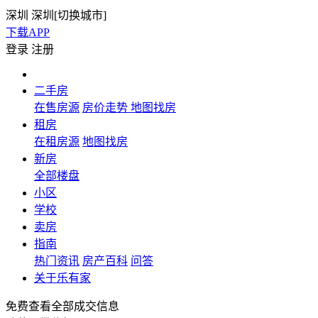
深圳
深圳[
切换城市
]
下载APP
登录
注册
二手房
在售房源
房价走势
地图找房
租房
在租房源
地图找房
新房
全部楼盘
小区
学校
卖房
指南
热门资讯
房产百科
问答
关于乐有家
免费查看全部成交信息