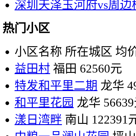
深圳天泽玉河府vs周
热门小区
小区名称
所在城区
均价
益田村
福田
62560元
特发和平里二期
龙华
4
和平里花园
龙华
5663
漾日湾畔
南山
122391