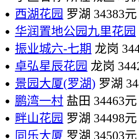
西湖花园
罗湖
34383元
华润置地公园九里花园
振业城六-七期
龙岗
34
卓弘星辰花园
龙岗
34
景园大厦(罗湖)
罗湖
3
鹏湾一村
盐田
34463元
畔山花园
罗湖
34498元
同乐大厦
罗湖
34503元