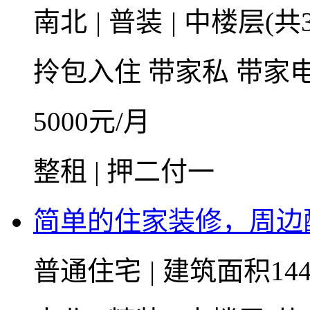
南北
|
普装
|
中楼层(共3
拎包入住
带家私
带家
5000
元/月
整租 | 押二付一
简单的住家装修，周边
普通住宅
|
建筑面积14