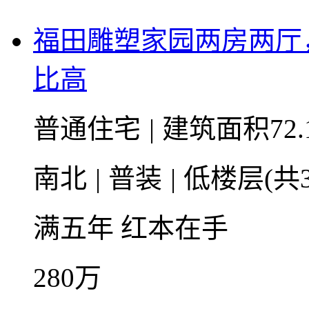
福田雕塑家园两房两厅
比高
普通住宅
|
建筑面积72.
南北
|
普装
|
低楼层(共3
满五年
红本在手
280
万