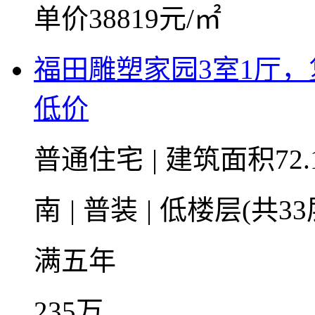
单价38819元/㎡
福田雕塑家园3室1厅
低价
普通住宅
|
建筑面积72.
南
|
普装
|
低楼层(共33
满五年
235
万