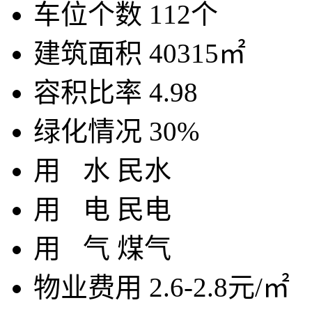
车位个数
112个
建筑面积
40315㎡
容积比率
4.98
绿化情况
30%
用
水
民水
用
电
民电
用
气
煤气
物业费用
2.6-2.8元/㎡