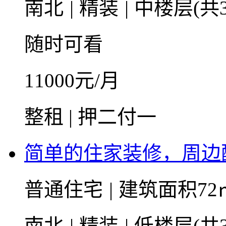
南北
|
精装
|
中楼层(共3
随时可看
11000
元/月
整租 | 押二付一
简单的住家装修，周边
普通住宅
|
建筑面积72
南北
|
精装
|
低楼层(共3