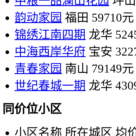
中粮一品澜山花园
坪山
韵动家园
福田
59710元
锦绣江南四期
龙华
52
中海西岸华府
宝安
32
青春家园
南山
79149元
世纪春城一期
龙华
43
同价位小区
小区名称
所在城区
均价