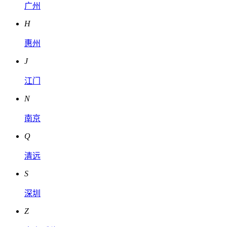
广州
H
惠州
J
江门
N
南京
Q
清远
S
深圳
Z