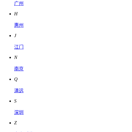
广州
H
惠州
J
江门
N
南京
Q
清远
S
深圳
Z