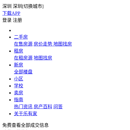
深圳
深圳[
切换城市
]
下载APP
登录
注册
二手房
在售房源
房价走势
地图找房
租房
在租房源
地图找房
新房
全部楼盘
小区
学校
卖房
指南
热门资讯
房产百科
问答
关于乐有家
免费查看全部成交信息