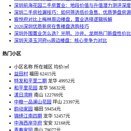
深圳前海花园二手房置业：地段价值与升值潜力测评深度
深圳二手房捡漏技巧：如何筛选低价急售、优质笋盘房源
宸悦府对比上梅林周边楼盘，置业选择逻辑拆解
2026深圳优质新房在售楼盘选购技巧
深圳外围置业怎么选？光明、沙井、龙岗热门新盘性价比
深圳天泽玉河府vs周边楼盘：核心竞争力对比
热门小区
小区名称
所在城区
均价/㎡
益田村
福田
62415元
特发和平里二期
龙华
49952元
和平里花园
龙华
56632元
漾日湾畔
南山
122769元
中粮一品澜山花园
坪山
23397元
韵动家园
福田
59454元
锦绣江南四期
龙华
52457元
中海西岸华府
宝安
32168元
青春家园
南山
79077元