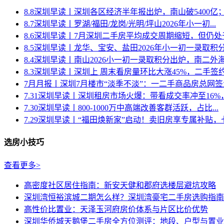
8.8深圳早读丨深圳各区经济半年报出炉，南山破5400亿；有
8.7深圳早读丨罗湖/福田/龙岗/光明/坪山2026年小一初...
8.6深圳早读丨7月深圳二手房平均成交周期缩短，但仍处于20
8.5深圳早读丨龙华、宝安、盐田2026年小一初一录取积分汇
8.4深圳早读丨南山2026小一初一录取积分出炉，南二外海德
8.3深圳早读丨深圳上 周末看房量环比大涨45%，二手签约量
7月月报丨深圳7月楼市“淡季不淡”：一二手商品房总网签量超
7.31深圳早读丨深圳租房市场火爆：带看成交率冲至16%，成
7.30深圳早读丨800-1000万中高端改善客群活跃，占比...
7.29深圳早读丨“福田焕新家”启动！卖旧房享专属补贴，七大
选房小技巧
查看更多>
高密度社区居住指南：新安天健和郡府选楼层避坑攻略
深圳湾恒裕滨城二期怎么样？深圳湾豪宅二手房选购指南
高性价比置业：天泽玉河府房价体系与片区比价优势
深圳华侨城天鹅堡二手房全方位测评：地段、户型与置业