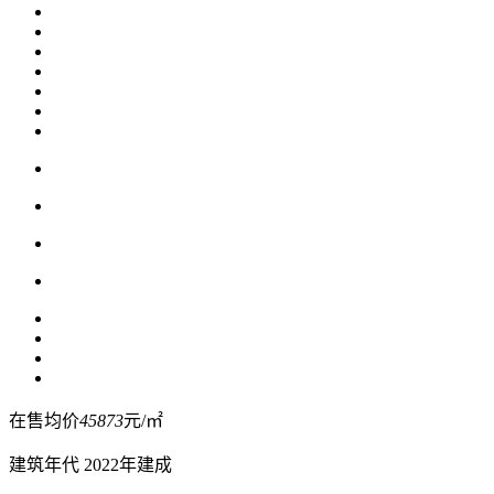
在售均价
45873
元/㎡
建筑年代
2022年建成