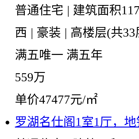
普通住宅
|
建筑面积117
西
|
豪装
|
高楼层(共33
满五唯一
满五年
559
万
单价47477元/㎡
罗湖名仕阁1室1厅，