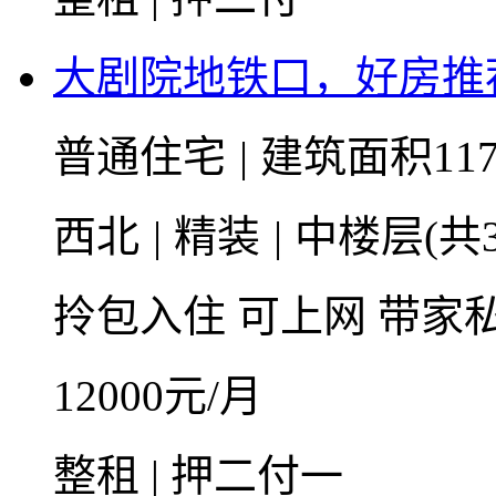
大剧院地铁口，好房推
普通住宅
|
建筑面积117
西北
|
精装
|
中楼层(共3
拎包入住
可上网
带家
12000
元/月
整租 | 押二付一