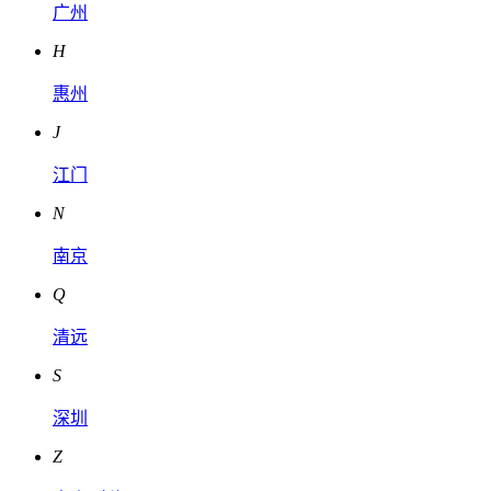
广州
H
惠州
J
江门
N
南京
Q
清远
S
深圳
Z