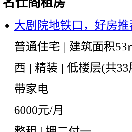
名仕阁租房
大剧院地铁口，好房推
普通住宅
|
建筑面积53
西
|
精装
|
低楼层(共33
带家电
6000
元/月
整租 | 押二付一