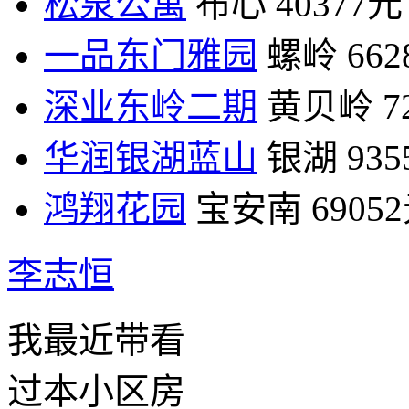
松泉公寓
布心
40377元
一品东门雅园
螺岭
66
深业东岭二期
黄贝岭
7
华润银湖蓝山
银湖
93
鸿翔花园
宝安南
6905
李志恒
我最近带看
过本小区房