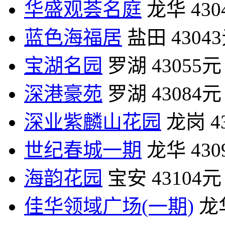
华盛观荟名庭
龙华
43
蓝色海福居
盐田
4304
宝湖名园
罗湖
43055元
深港豪苑
罗湖
43084元
深业紫麟山花园
龙岗
4
世纪春城一期
龙华
43
海韵花园
宝安
43104元
佳华领域广场(一期)
龙