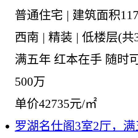
普通住宅
|
建筑面积11
西南
|
精装
|
低楼层(共3
满五年
红本在手
随时
500
万
单价42735元/㎡
罗湖名仕阁3室2厅，