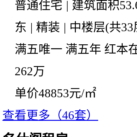
普通住宅
|
建筑面积53.
东
|
精装
|
中楼层(共33
满五唯一
满五年
红本
262
万
单价48853元/㎡
查看更多（46套）