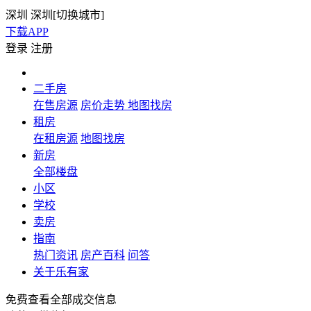
深圳
深圳[
切换城市
]
下载APP
登录
注册
二手房
在售房源
房价走势
地图找房
租房
在租房源
地图找房
新房
全部楼盘
小区
学校
卖房
指南
热门资讯
房产百科
问答
关于乐有家
免费查看全部成交信息