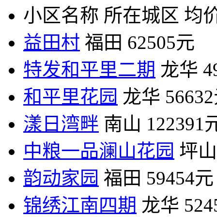
小区名称
所在城区
均价
益田村
福田
62505元
特发和平里二期
龙华
4
和平里花园
龙华
5663
漾日湾畔
南山
122391
中粮一品澜山花园
坪山
韵动家园
福田
59454元
锦绣江南四期
龙华
52