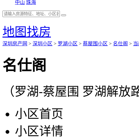
中山
珠海
地图找房
深圳房产网
>
深圳小区
>
罗湖小区
>
蔡屋围小区
>
名仕阁
>
当
名仕阁
（罗湖-蔡屋围 罗湖解放
小区首页
小区详情