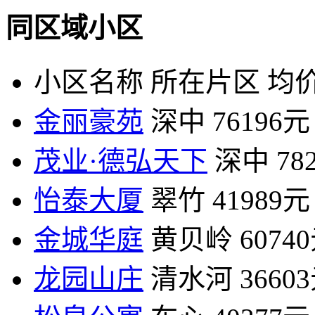
同区域小区
小区名称
所在片区
均价
金丽豪苑
深中
76196元
茂业·德弘天下
深中
78
怡泰大厦
翠竹
41989元
金城华庭
黄贝岭
6074
龙园山庄
清水河
3660