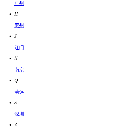
广州
H
惠州
J
江门
N
南京
Q
清远
S
深圳
Z