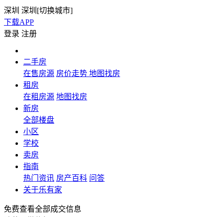
深圳
深圳[
切换城市
]
下载APP
登录
注册
二手房
在售房源
房价走势
地图找房
租房
在租房源
地图找房
新房
全部楼盘
小区
学校
卖房
指南
热门资讯
房产百科
问答
关于乐有家
免费查看全部成交信息