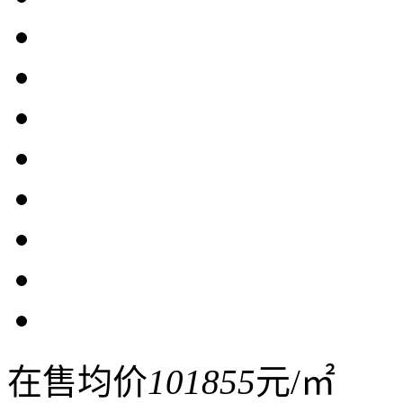
在售均价
101855
元/㎡