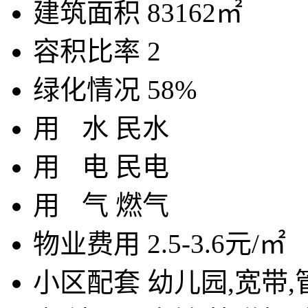
建筑面积
83162㎡
容积比率
2
绿化情况
58%
用
水
民水
用
电
民电
用
气
燃气
物业费用
2.5-3.6元/㎡
小区配套
幼儿园,宽带,