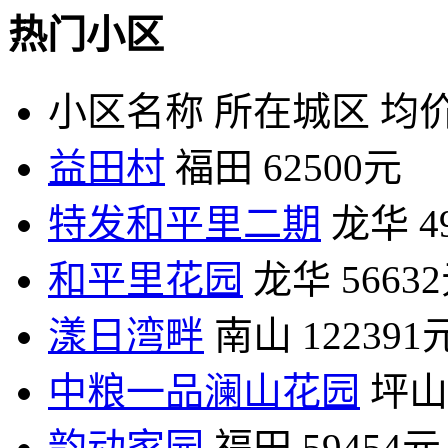
热门小区
小区名称
所在城区
均价
益田村
福田
62500元
特发和平里二期
龙华
4
和平里花园
龙华
5663
漾日湾畔
南山
122391
中粮一品澜山花园
坪山
韵动家园
福田
59454元