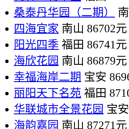
桑泰丹华园（二期）
南
四海宜家
南山
86702元
阳光四季
福田
86741元
海欣花园
南山
86879元
幸福海岸二期
宝安
86
丽阳天下名苑
福田
87
华联城市全景花园
宝安
海韵嘉园
南山
87271元