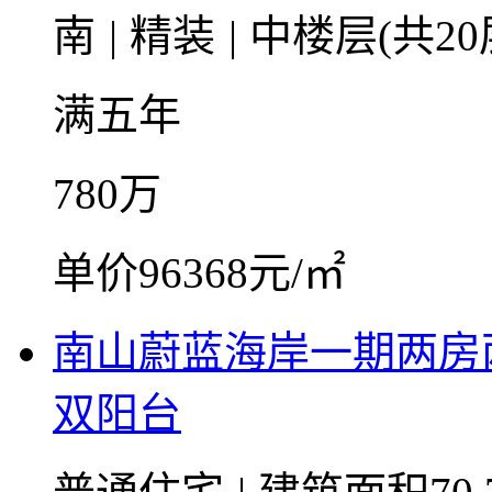
南
|
精装
|
中楼层(共20
满五年
780
万
单价96368元/㎡
南山蔚蓝海岸一期两房
双阳台