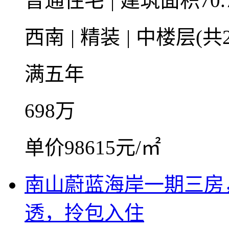
普通住宅
|
建筑面积70.
西南
|
精装
|
中楼层(共2
满五年
698
万
单价98615元/㎡
南山蔚蓝海岸一期三房
透，拎包入住