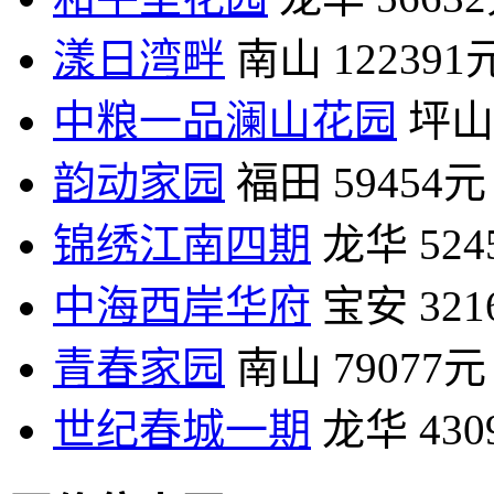
漾日湾畔
南山
122391
中粮一品澜山花园
坪山
韵动家园
福田
59454元
锦绣江南四期
龙华
52
中海西岸华府
宝安
32
青春家园
南山
79077元
世纪春城一期
龙华
43