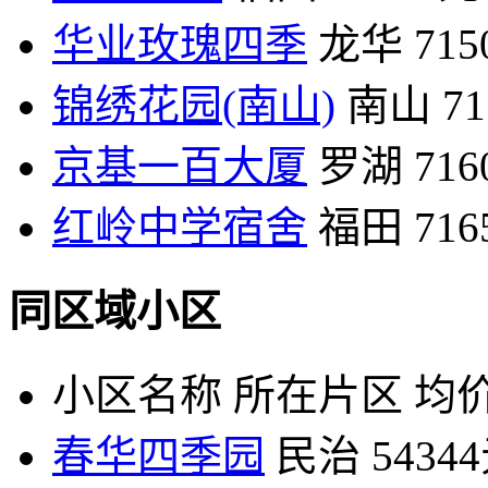
华业玫瑰四季
龙华
71
锦绣花园(南山)
南山
7
京基一百大厦
罗湖
71
红岭中学宿舍
福田
71
同区域小区
小区名称
所在片区
均价
春华四季园
民治
5434