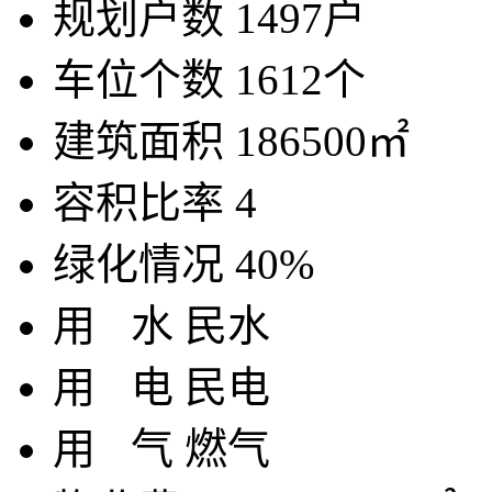
规划户数
1497户
车位个数
1612个
建筑面积
186500㎡
容积比率
4
绿化情况
40%
用
水
民水
用
电
民电
用
气
燃气