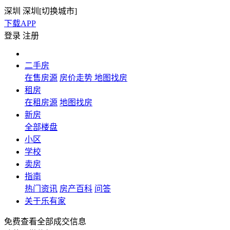
深圳
深圳[
切换城市
]
下载APP
登录
注册
二手房
在售房源
房价走势
地图找房
租房
在租房源
地图找房
新房
全部楼盘
小区
学校
卖房
指南
热门资讯
房产百科
问答
关于乐有家
免费查看全部成交信息