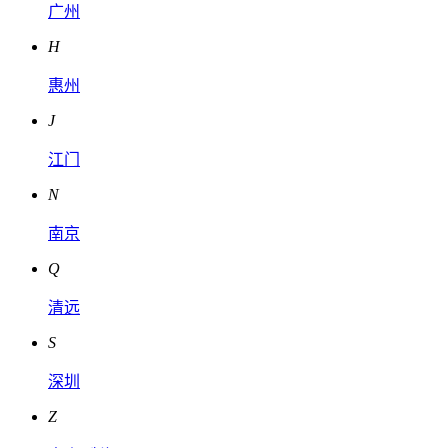
广州
H
惠州
J
江门
N
南京
Q
清远
S
深圳
Z