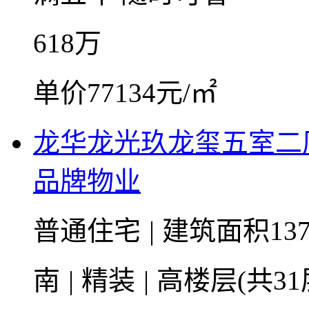
618
万
单价77134元/㎡
龙华龙光玖龙玺五室二
品牌物业
普通住宅
|
建筑面积137
南
|
精装
|
高楼层(共31