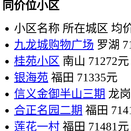
同价位小区
小区名称
所在城区
均价
九龙城购物广场
罗湖
7
桂苑小区
南山
71272元
银海苑
福田
71335元
信义金御半山三期
龙岗
合正名园二期
福田
71
莲花一村
福田
71481元