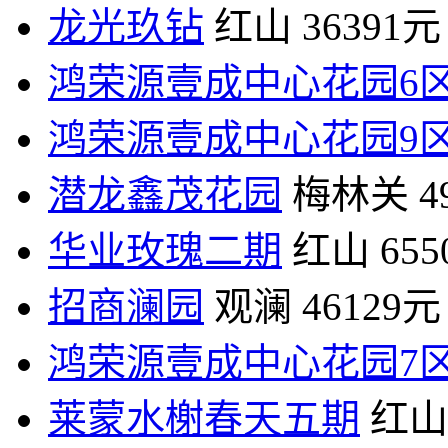
龙光玖钻
红山
36391元
鸿荣源壹成中心花园6
鸿荣源壹成中心花园9
潜龙鑫茂花园
梅林关
4
华业玫瑰二期
红山
65
招商澜园
观澜
46129元
鸿荣源壹成中心花园7
莱蒙水榭春天五期
红山