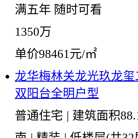
满五年
随时可看
1350
万
单价98461元/㎡
龙华梅林关龙光玖龙玺
双阳台全明户型
普通住宅
|
建筑面积88.
南
|
精装
|
低楼层(共32