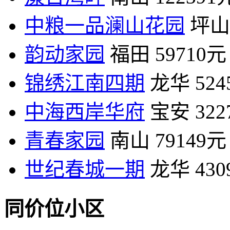
中粮一品澜山花园
坪山
韵动家园
福田
59710元
锦绣江南四期
龙华
52
中海西岸华府
宝安
32
青春家园
南山
79149元
世纪春城一期
龙华
43
同价位小区