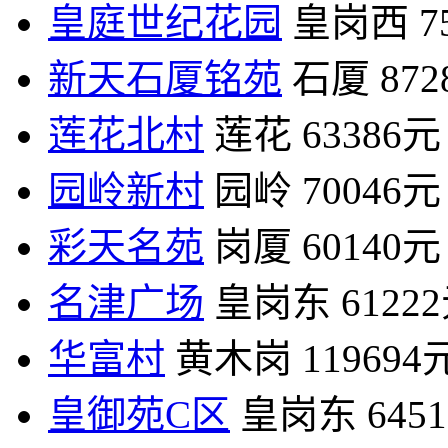
皇庭世纪花园
皇岗西
7
新天石厦铭苑
石厦
87
莲花北村
莲花
63386元
园岭新村
园岭
70046元
彩天名苑
岗厦
60140元
名津广场
皇岗东
6122
华富村
黄木岗
119694
皇御苑C区
皇岗东
645