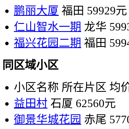
鹏丽大厦
福田
59929元
仁山智水一期
龙华
59
福兴花园二期
福田
59
同区域小区
小区名称
所在片区
均价
益田村
石厦
62560元
御景华城花园
赤尾
57