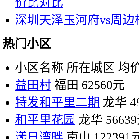
价比对比
深圳天泽玉河府vs周
热门小区
小区名称
所在城区
均价
益田村
福田
62560元
特发和平里二期
龙华
4
和平里花园
龙华
5663
漾日湾畔
南山
122391