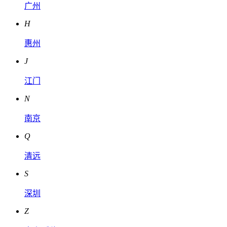
广州
H
惠州
J
江门
N
南京
Q
清远
S
深圳
Z