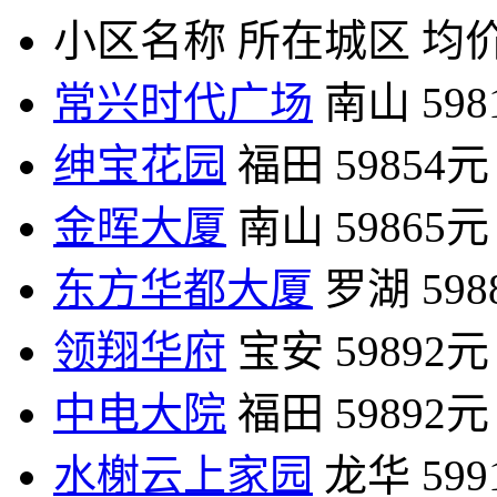
小区名称
所在城区
均价
常兴时代广场
南山
59
绅宝花园
福田
59854元
金晖大厦
南山
59865元
东方华都大厦
罗湖
59
领翔华府
宝安
59892元
中电大院
福田
59892元
水榭云上家园
龙华
59