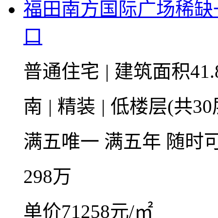
福田南方国际广场稀缺
口
普通住宅
|
建筑面积41.
南
|
精装
|
低楼层(共30
满五唯一
满五年
随时
298
万
单价71258元/㎡