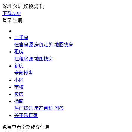
深圳
深圳[
切换城市
]
下载APP
登录
注册
二手房
在售房源
房价走势
地图找房
租房
在租房源
地图找房
新房
全部楼盘
小区
学校
卖房
指南
热门资讯
房产百科
问答
关于乐有家
免费查看全部成交信息