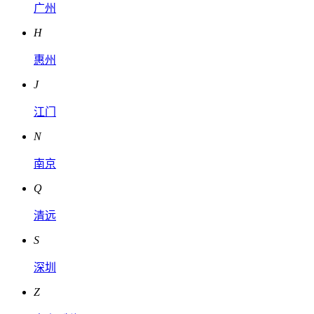
广州
H
惠州
J
江门
N
南京
Q
清远
S
深圳
Z