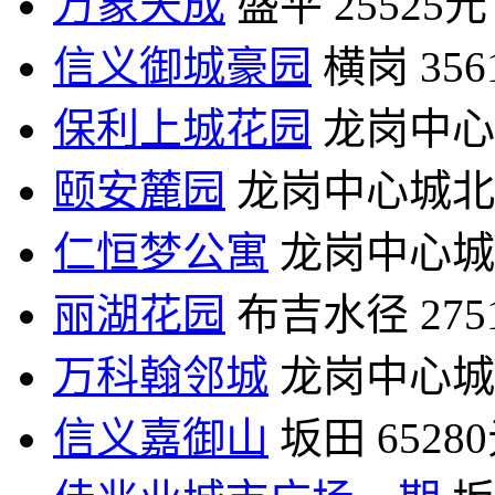
万象天成
盛平
25525元
信义御城豪园
横岗
35
保利上城花园
龙岗中心
颐安麓园
龙岗中心城北
仁恒梦公寓
龙岗中心城
丽湖花园
布吉水径
27
万科翰邻城
龙岗中心城
信义嘉御山
坂田
6528