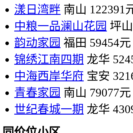
漾日湾畔
南山
122391
中粮一品澜山花园
坪山
韵动家园
福田
59454元
锦绣江南四期
龙华
52
中海西岸华府
宝安
32
青春家园
南山
79077元
世纪春城一期
龙华
43
同价位小区