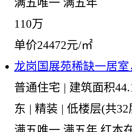
满五唯一
满五年
110
万
单价24472元/㎡
龙岗国展苑稀缺一居室
普通住宅
|
建筑面积44.
东
|
精装
|
低楼层(共32
满五唯一
满五年
红本