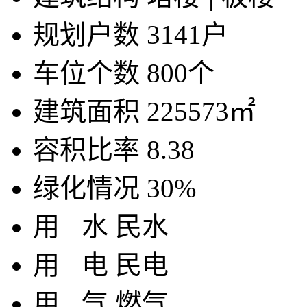
规划户数
3141户
车位个数
800个
建筑面积
225573㎡
容积比率
8.38
绿化情况
30%
用
水
民水
用
电
民电
用
气
燃气