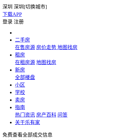
深圳
深圳[
切换城市
]
下载APP
登录
注册
二手房
在售房源
房价走势
地图找房
租房
在租房源
地图找房
新房
全部楼盘
小区
学校
卖房
指南
热门资讯
房产百科
问答
关于乐有家
免费查看全部成交信息