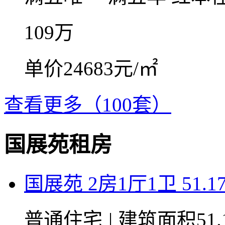
109
万
单价24683元/㎡
查看更多（100套）
国展苑租房
国展苑 2房1厅1卫 51.1
普通住宅
|
建筑面积51.