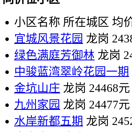
小区名称
所在城区
均价
宜城风景花园
龙岗
24
绿色满庭芳御林
龙岗
2
中骏蓝湾翠岭花园一期
金坑山庄
龙岗
24468元
九州家园
龙岗
24477元
水岸新都五期
龙岗
24