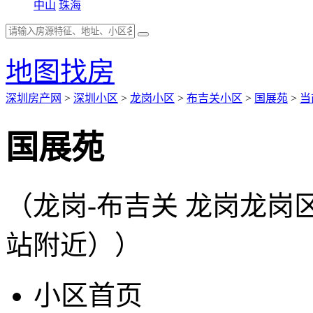
中山
珠海
地图找房
深圳房产网
>
深圳小区
>
龙岗小区
>
布吉关小区
>
国展苑
>
当
国展苑
（龙岗-布吉关 龙岗龙
站附近））
小区首页