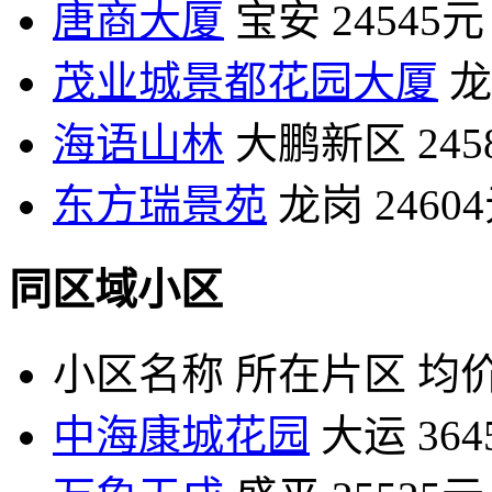
唐商大厦
宝安
24545元
茂业城景都花园大厦
龙
海语山林
大鹏新区
24
东方瑞景苑
龙岗
2460
同区域小区
小区名称
所在片区
均价
中海康城花园
大运
36