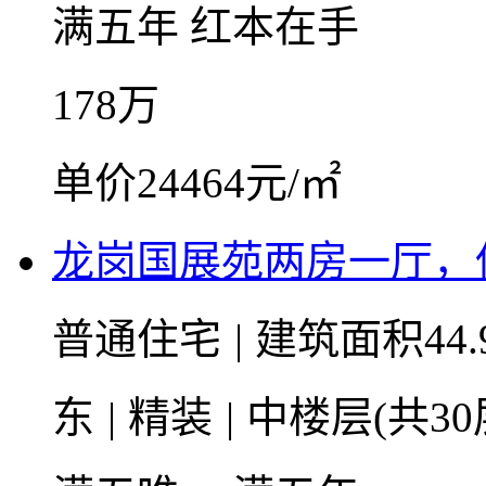
满五年
红本在手
178
万
单价24464元/㎡
龙岗国展苑两房一厅，
普通住宅
|
建筑面积44.
东
|
精装
|
中楼层(共30