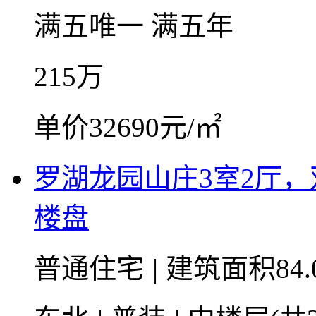
满五唯一
满五年
215
万
单价32690元/㎡
罗湖龙园山庄3室2厅
楼盘
普通住宅
|
建筑面积84.