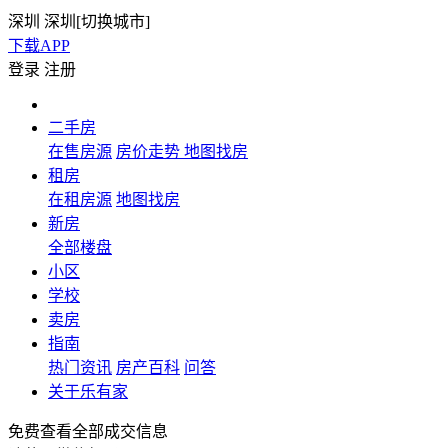
深圳
深圳[
切换城市
]
下载APP
登录
注册
二手房
在售房源
房价走势
地图找房
租房
在租房源
地图找房
新房
全部楼盘
小区
学校
卖房
指南
热门资讯
房产百科
问答
关于乐有家
免费查看全部成交信息