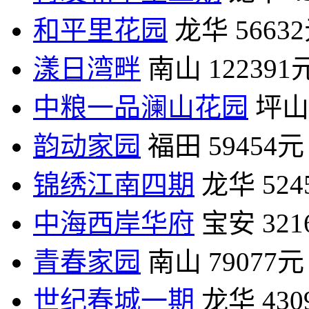
和平里花园
龙华
5663
漾日湾畔
南山
122391
中粮一品澜山花园
坪山
韵动家园
福田
59454元
锦绣江南四期
龙华
52
中海西岸华府
宝安
32
青春家园
南山
79077元
世纪春城一期
龙华
43