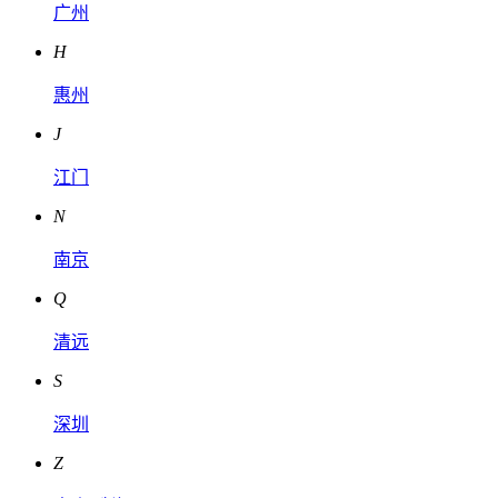
广州
H
惠州
J
江门
N
南京
Q
清远
S
深圳
Z