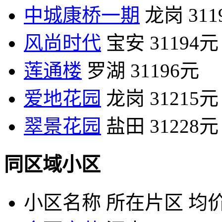
中城康桥一期
龙岗
31
风尚时代
宝安
31194元
莲通楼
罗湖
31196元
爱地花园
龙岗
31215元
翠景花园
盐田
31228元
同区域小区
小区名称
所在片区
均价