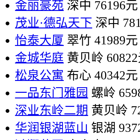
金丽豪苑
深中
76196元
茂业·德弘天下
深中
78
怡泰大厦
翠竹
41989元
金城华庭
黄贝岭
6082
松泉公寓
布心
40342元
一品东门雅园
螺岭
65
深业东岭二期
黄贝岭
7
华润银湖蓝山
银湖
93