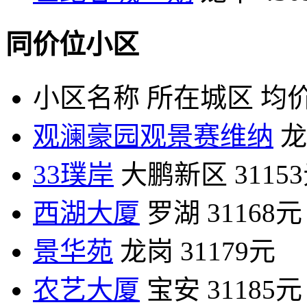
同价位小区
小区名称
所在城区
均价
观澜豪园观景赛维纳
龙
33璞岸
大鹏新区
3115
西湖大厦
罗湖
31168元
景华苑
龙岗
31179元
农艺大厦
宝安
31185元