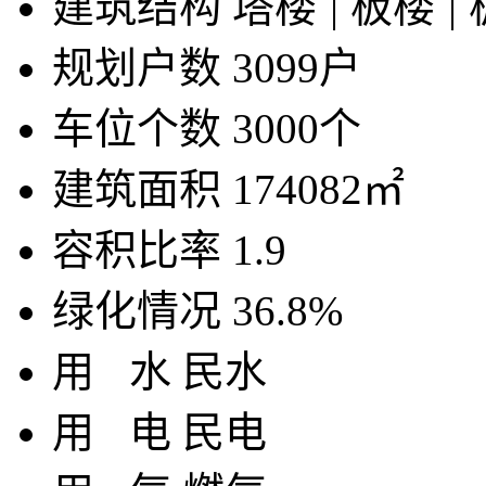
建筑结构
塔楼
|
板楼
|
规划户数
3099户
车位个数
3000个
建筑面积
174082㎡
容积比率
1.9
绿化情况
36.8%
用
水
民水
用
电
民电