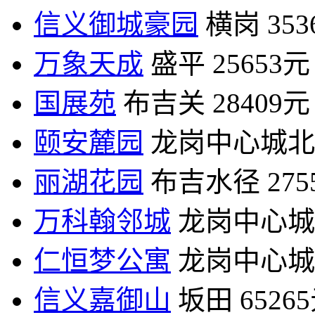
信义御城豪园
横岗
35
万象天成
盛平
25653元
国展苑
布吉关
28409元
颐安麓园
龙岗中心城北
丽湖花园
布吉水径
27
万科翰邻城
龙岗中心城
仁恒梦公寓
龙岗中心城
信义嘉御山
坂田
6526