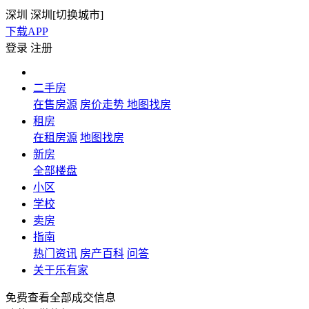
深圳
深圳[
切换城市
]
下载APP
登录
注册
二手房
在售房源
房价走势
地图找房
租房
在租房源
地图找房
新房
全部楼盘
小区
学校
卖房
指南
热门资讯
房产百科
问答
关于乐有家
免费查看全部成交信息