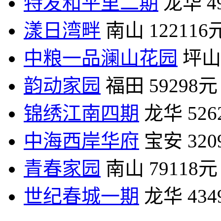
特发和平里二期
龙华
4
漾日湾畔
南山
122116
中粮一品澜山花园
坪山
韵动家园
福田
59298元
锦绣江南四期
龙华
52
中海西岸华府
宝安
32
青春家园
南山
79118元
世纪春城一期
龙华
43