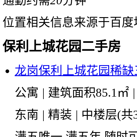
通勤约需
20
分钟
位置相关信息来源于百度
保利上城花园二手房
龙岗保利上城花园稀缺
公寓
|
建筑面积85.1㎡
|
东南
|
精装
|
中楼层(共3
满五唯一
满五年
随时