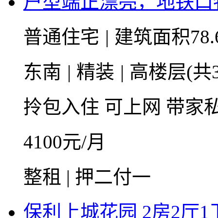
户型端正漂亮，地铁口
普通住宅
|
建筑面积78.
东南
|
精装
|
高楼层(共3
拎包入住
可上网
带家
4100
元/月
整租 | 押二付一
保利上城花园 2房2厅1卫 