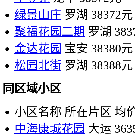
绿景山庄
罗湖
38372元
聚福花园二期
罗湖
38
金达花园
宝安
38380元
松园北街
罗湖
38388元
同区域小区
小区名称
所在片区
均价
中海康城花园
大运
36