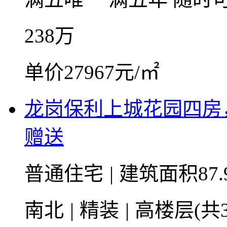
238
万
单价27967元/㎡
龙岗保利上城花园四房
赠送
普通住宅
|
建筑面积87.
南北
|
精装
|
高楼层(共3