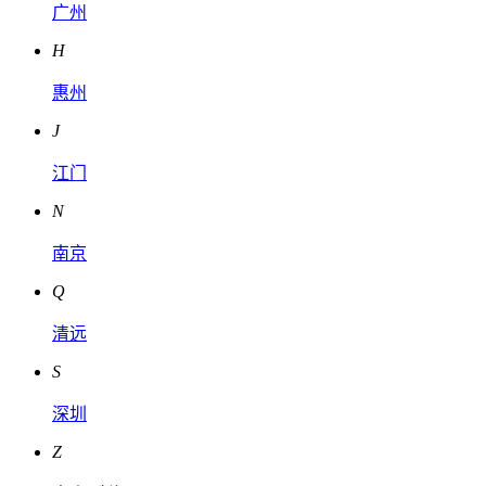
广州
H
惠州
J
江门
N
南京
Q
清远
S
深圳
Z