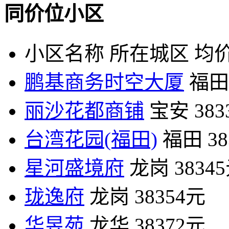
同价位小区
小区名称
所在城区
均价
鹏基商务时空大厦
福田
丽沙花都商铺
宝安
38
台湾花园(福田)
福田
3
星河盛境府
龙岗
3834
珑逸府
龙岗
38354元
华昱苑
龙华
38372元