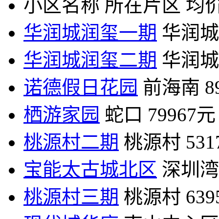
小区名称
所在片区
均价
华润城润玺一期
华润城
华润城润玺二期
华润城
诺德假日花园
前海南
8
栖游家园
蛇口
79967元
桃源村二期
桃源村
53
宝能太古城北区
深圳湾
桃源村三期
桃源村
63