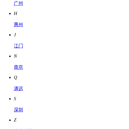
广州
H
惠州
J
江门
N
南京
Q
清远
S
深圳
Z