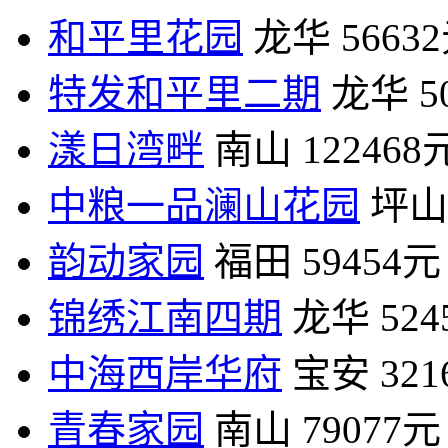
和平里花园
龙华
5663
特发和平里二期
龙华
5
漾日湾畔
南山
122468
中粮一品澜山花园
坪山
韵动家园
福田
59454元
锦绣江南四期
龙华
52
中海西岸华府
宝安
32
青春家园
南山
79077元