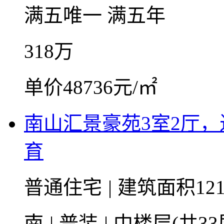
满五唯一
满五年
318
万
单价48736元/㎡
南山汇景豪苑3室2厅
育
普通住宅
|
建筑面积121
南
|
普装
|
中楼层(共33