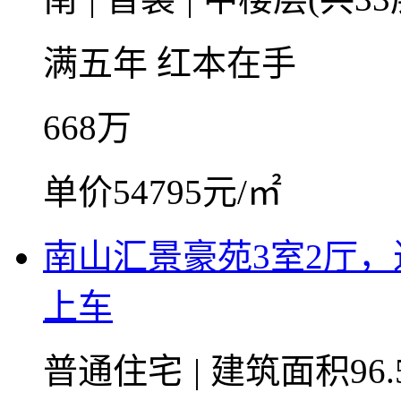
满五年
红本在手
668
万
单价54795元/㎡
南山汇景豪苑3室2厅
上车
普通住宅
|
建筑面积96.