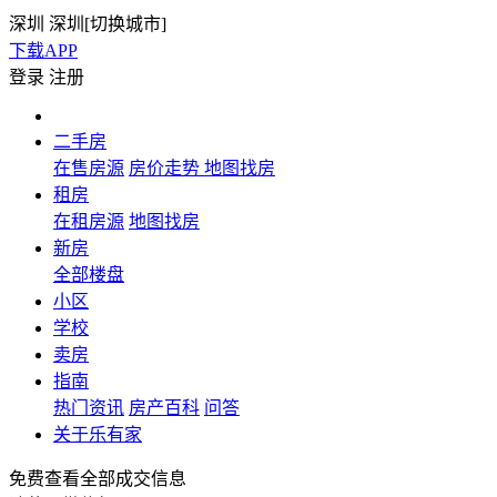
深圳
深圳[
切换城市
]
下载APP
登录
注册
二手房
在售房源
房价走势
地图找房
租房
在租房源
地图找房
新房
全部楼盘
小区
学校
卖房
指南
热门资讯
房产百科
问答
关于乐有家
免费查看全部成交信息