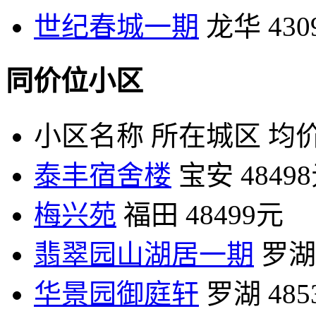
世纪春城一期
龙华
43
同价位小区
小区名称
所在城区
均价
泰丰宿舍楼
宝安
4849
梅兴苑
福田
48499元
翡翠园山湖居一期
罗湖
华景园御庭轩
罗湖
48