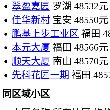
翠盈嘉园
罗湖
48532元
佳华新村
宝安
48550元
鹏基上步工业区
福田
4
本元大厦
福田
48566元
顺天大厦
南山
48570元
先科花园一期
福田
48
同区域小区