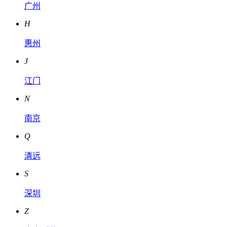
广州
H
惠州
J
江门
N
南京
Q
清远
S
深圳
Z