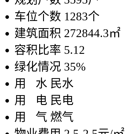
车位个数
1283个
建筑面积
272844.3㎡
容积比率
5.12
绿化情况
35%
用
水
民水
用
电
民电
用
气
燃气
物业费用
2.5-2.5元/㎡