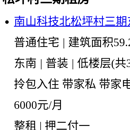
南山科技北松坪村三期
普通住宅
|
建筑面积59.
东南
|
普装
|
低楼层(共3
拎包入住
带家私
带家
6000
元/月
整租 | 押二付一