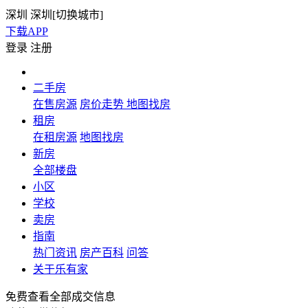
深圳
深圳[
切换城市
]
下载APP
登录
注册
二手房
在售房源
房价走势
地图找房
租房
在租房源
地图找房
新房
全部楼盘
小区
学校
卖房
指南
热门资讯
房产百科
问答
关于乐有家
免费查看全部成交信息