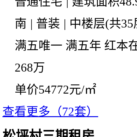
普通住宅
|
建筑面积48.
南
|
普装
|
中楼层(共35
满五唯一
满五年
红本
268
万
单价54772元/㎡
查看更多（72套）
松坪村三期租房