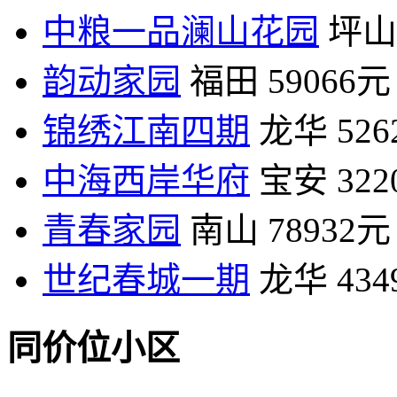
中粮一品澜山花园
坪山
韵动家园
福田
59066元
锦绣江南四期
龙华
52
中海西岸华府
宝安
32
青春家园
南山
78932元
世纪春城一期
龙华
43
同价位小区