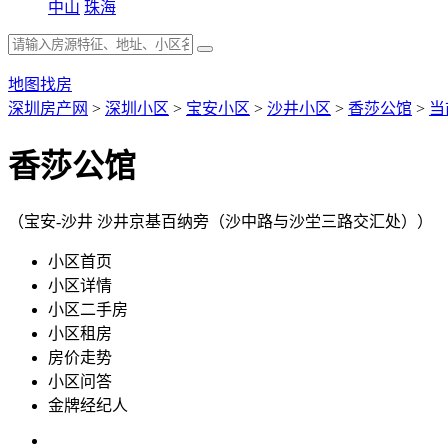
中山
珠海
地图找房
深圳房产网
>
深圳小区
>
宝安小区
>
沙井小区
>
香莎公馆
>
当
香莎公馆
（宝安-沙井 沙井京基百纳旁（沙中路与沙坣三路交汇处））
小区首页
小区详情
小区二手房
小区租房
房价走势
小区问答
金牌经纪人