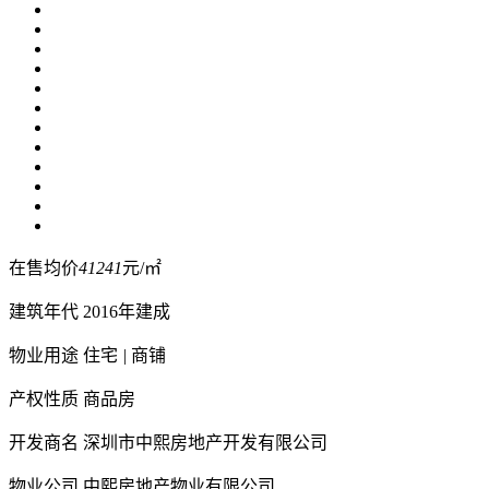
在售均价
41241
元/㎡
建筑年代
2016年建成
物业用途
住宅
|
商铺
产权性质
商品房
开发商名
深圳市中熙房地产开发有限公司
物业公司
中熙房地产物业有限公司