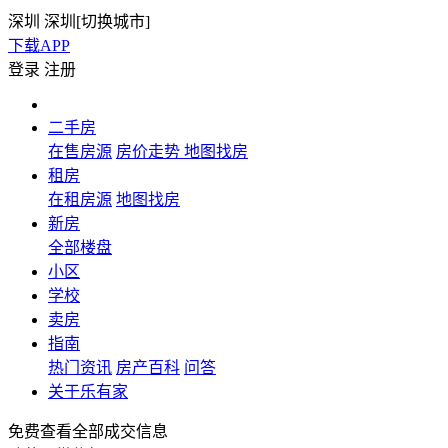
深圳
深圳[
切换城市
]
下载APP
登录
注册
二手房
在售房源
房价走势
地图找房
租房
在租房源
地图找房
新房
全部楼盘
小区
学校
卖房
指南
热门资讯
房产百科
问答
关于乐有家
免费查看全部成交信息