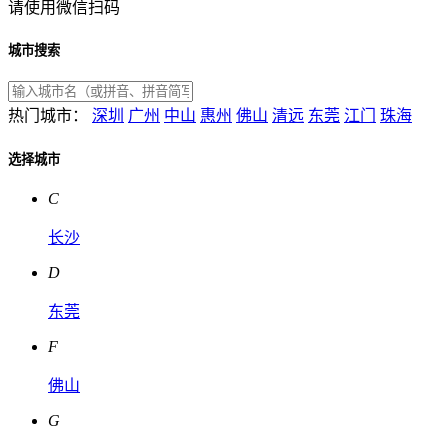
请使用微信扫码
城市搜索
热门城市：
深圳
广州
中山
惠州
佛山
清远
东莞
江门
珠海
选择城市
C
长沙
D
东莞
F
佛山
G