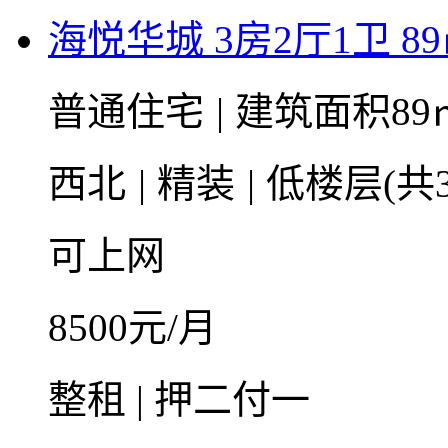
海悦华城 3房2厅1卫 8
普通住宅
|
建筑面积89
西北
|
精装
|
低楼层(共3
可上网
8500
元/月
整租 | 押二付一