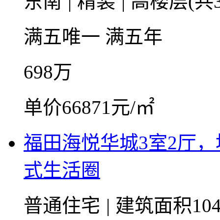
东南
|
精装
|
高楼层(共3
满五唯一
满五年
698
万
单价66871元/㎡
福田海悦华城3室2厅
式生活圈
普通住宅
|
建筑面积104