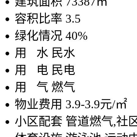
建筑面积
73387㎡
容积比率
3.5
绿化情况
40%
用
水
民水
用
电
民电
用
气
燃气
物业费用
3.9-3.9元/㎡
小区配套
管道燃气,社