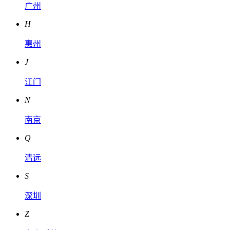
广州
H
惠州
J
江门
N
南京
Q
清远
S
深圳
Z