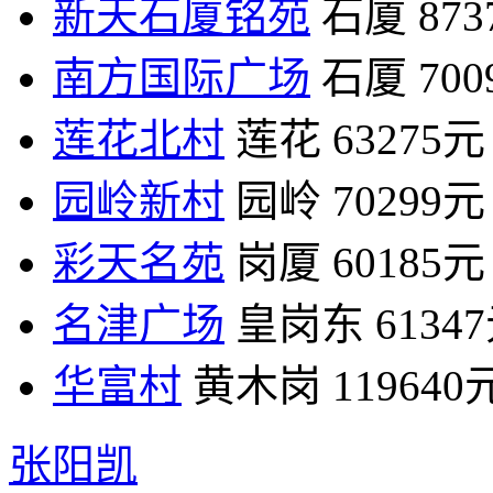
新天石厦铭苑
石厦
87
南方国际广场
石厦
70
莲花北村
莲花
63275元
园岭新村
园岭
70299元
彩天名苑
岗厦
60185元
名津广场
皇岗东
6134
华富村
黄木岗
119640
张阳凯