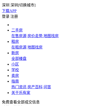
深圳
深圳[
切换城市
]
下载APP
登录
注册
二手房
在售房源
房价走势
地图找房
租房
在租房源
地图找房
新房
全部楼盘
小区
学校
卖房
指南
热门资讯
房产百科
问答
关于乐有家
免费查看全部成交信息