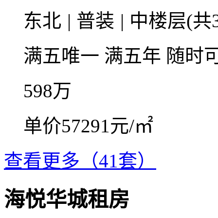
东北
|
普装
|
中楼层(共3
满五唯一
满五年
随时
598
万
单价57291元/㎡
查看更多（41套）
海悦华城租房