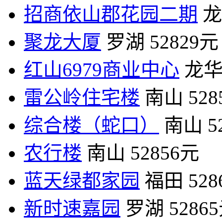
招商依山郡花园二期
龙
聚龙大厦
罗湖
52829元
红山6979商业中心
龙
雷公岭住宅楼
南山
52
综合楼（蛇口）
南山
5
农行楼
南山
52856元
蓝天绿都家园
福田
52
新时速嘉园
罗湖
5286