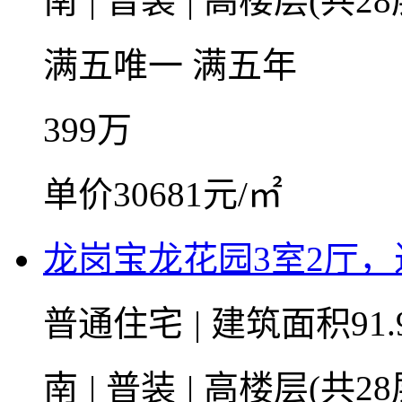
南
|
普装
|
高楼层(共28
满五唯一
满五年
399
万
单价30681元/㎡
龙岗宝龙花园3室2厅
普通住宅
|
建筑面积91.
南
|
普装
|
高楼层(共28