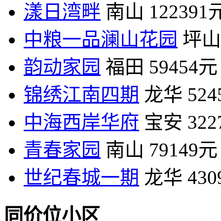
漾日湾畔
南山
122391
中粮一品澜山花园
坪山
韵动家园
福田
59454元
锦绣江南四期
龙华
52
中海西岸华府
宝安
32
青春家园
南山
79149元
世纪春城一期
龙华
43
同价位小区