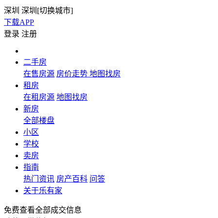
深圳
深圳[
切换城市
]
下载APP
登录
注册
二手房
在售房源
房价走势
地图找房
租房
在租房源
地图找房
新房
全部楼盘
小区
学校
卖房
指南
热门资讯
房产百科
问答
关于乐有家
免费查看全部成交信息