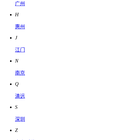
广州
H
惠州
J
江门
N
南京
Q
清远
S
深圳
Z