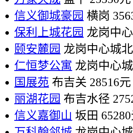
信义御城豪园
横岗
35
保利上城花园
龙岗中心
颐安麓园
龙岗中心城北
仁恒梦公寓
龙岗中心城
国展苑
布吉关
28516元
丽湖花园
布吉水径
27
信义嘉御山
坂田
6528
万科翰邻城
龙岗中心城