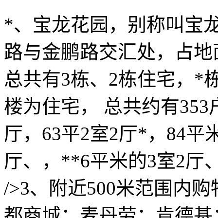
*、宝龙花园，别称叫宝
路与金鹏路交汇处，占地面积6
总共有3栋、2栋住宅，*栋
楼为住宅， 总共约有353
厅，63平2室2厅*，84平
厅、，**6平米的3室2厅
/>3、附近500米范围
都商城；麦丹劳；肯德基