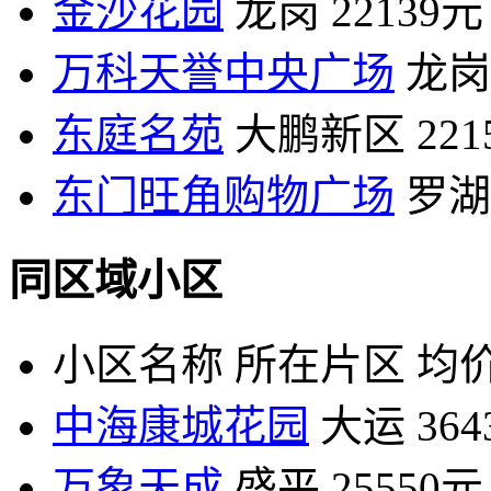
金沙花园
龙岗
22139元
万科天誉中央广场
龙岗
东庭名苑
大鹏新区
22
东门旺角购物广场
罗湖
同区域小区
小区名称
所在片区
均价
中海康城花园
大运
36
万象天成
盛平
25550元