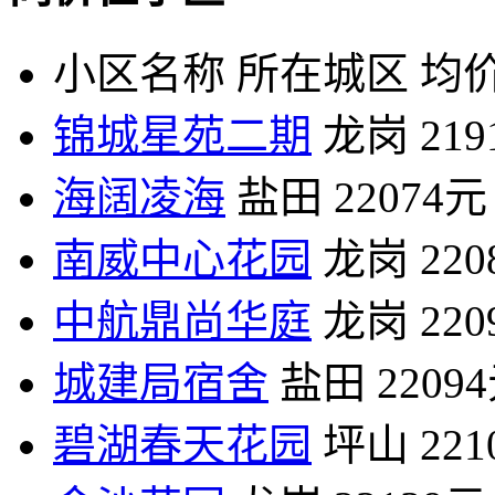
小区名称
所在城区
均价
锦城星苑二期
龙岗
21
海阔凌海
盐田
22074元
南威中心花园
龙岗
22
中航鼎尚华庭
龙岗
22
城建局宿舍
盐田
2209
碧湖春天花园
坪山
22