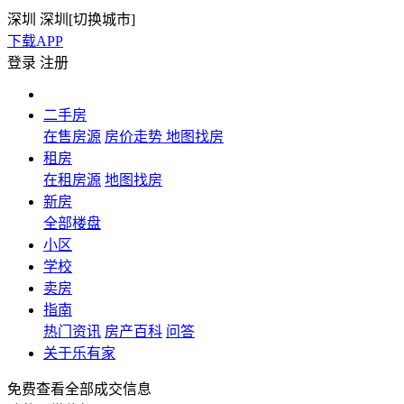
深圳
深圳[
切换城市
]
下载APP
登录
注册
二手房
在售房源
房价走势
地图找房
租房
在租房源
地图找房
新房
全部楼盘
小区
学校
卖房
指南
热门资讯
房产百科
问答
关于乐有家
免费查看全部成交信息