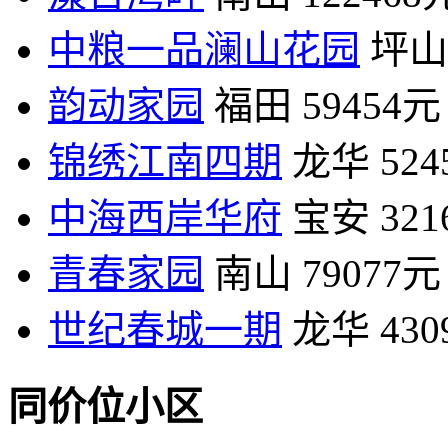
中粮一品澜山花园
坪山
韵动家园
福田
59454元
锦绣江南四期
龙华
52
中海西岸华府
宝安
32
青春家园
南山
79077元
世纪春城一期
龙华
43
同价位小区