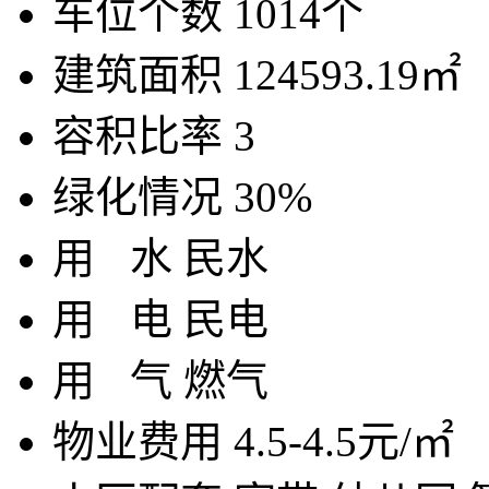
车位个数
1014个
建筑面积
124593.19㎡
容积比率
3
绿化情况
30%
用
水
民水
用
电
民电
用
气
燃气
物业费用
4.5-4.5元/㎡