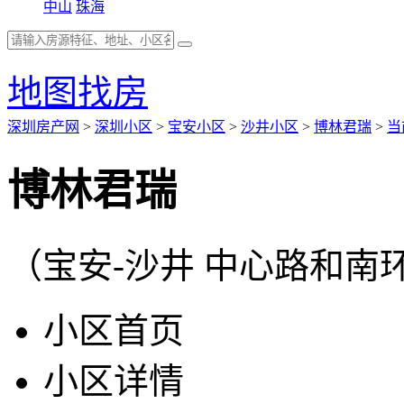
中山
珠海
地图找房
深圳房产网
>
深圳小区
>
宝安小区
>
沙井小区
>
博林君瑞
>
当
博林君瑞
（宝安-沙井 中心路和南
小区首页
小区详情