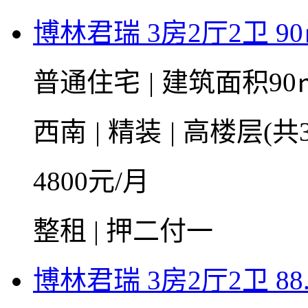
博林君瑞 3房2厅2卫 9
普通住宅
|
建筑面积90
西南
|
精装
|
高楼层(共3
4800
元/月
整租 | 押二付一
博林君瑞 3房2厅2卫 88