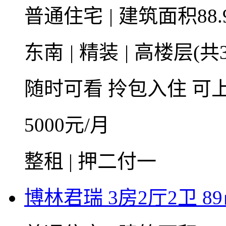
普通住宅
|
建筑面积88.
东南
|
精装
|
高楼层(共3
随时可看
拎包入住
可
5000
元/月
整租 | 押二付一
博林君瑞 3房2厅2卫 8