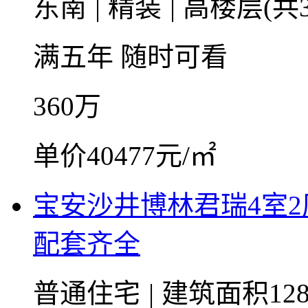
东南
|
精装
|
高楼层(共3
满五年
随时可看
360
万
单价40477元/㎡
宝安沙井博林君瑞4室
配套齐全
普通住宅
|
建筑面积128