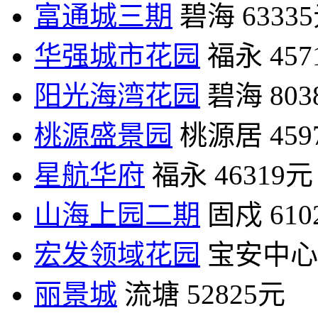
富通城三期
碧海
6333
华强城市花园
福永
45
阳光海湾花园
碧海
80
桃源盛景园
桃源居
45
星航华府
福永
46319元
山海上园二期
固戍
61
宏发领域花园
宝安中心
丽景城
流塘
52825元