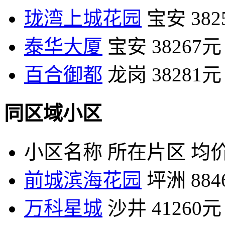
珑湾上城花园
宝安
38
泰华大厦
宝安
38267元
百合御都
龙岗
38281元
同区域小区
小区名称
所在片区
均价
前城滨海花园
坪洲
88
万科星城
沙井
41260元