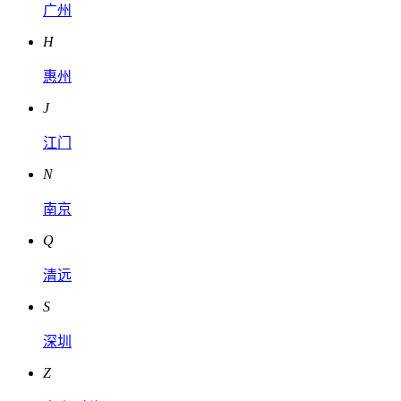
广州
H
惠州
J
江门
N
南京
Q
清远
S
深圳
Z