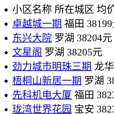
小区名称
所在城区
均价
卓越城一期
福田
3819
东兴大院
罗湖
38204元
文星阁
罗湖
38205元
劲力城市明珠三期
龙华
梧桐山新居一期
罗湖
3
先科机电大厦
福田
38
珑湾世界花园
宝安
38