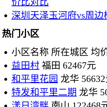
价比对比
深圳天泽玉河府vs周
热门小区
小区名称
所在城区
均价
益田村
福田
62467元
和平里花园
龙华
5663
特发和平里二期
龙华
5
漾日湾畔
南山
122468