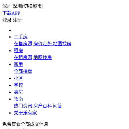
深圳
深圳[
切换城市
]
下载APP
登录
注册
二手房
在售房源
房价走势
地图找房
租房
在租房源
地图找房
新房
全部楼盘
小区
学校
卖房
指南
热门资讯
房产百科
问答
关于乐有家
免费查看全部成交信息