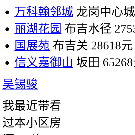
万科翰邻城
龙岗中心城
丽湖花园
布吉水径
27
国展苑
布吉关
28618元
信义嘉御山
坂田
6526
吴锡骏
我最近带看
过本小区房