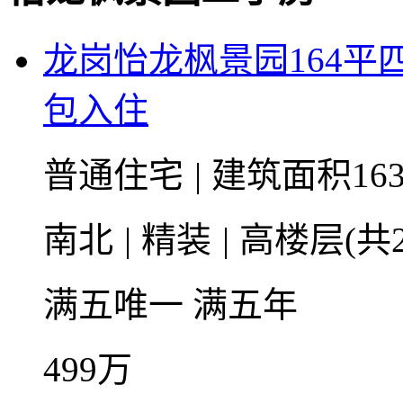
龙岗怡龙枫景园164
包入住
普通住宅
|
建筑面积163
南北
|
精装
|
高楼层(共2
满五唯一
满五年
499
万