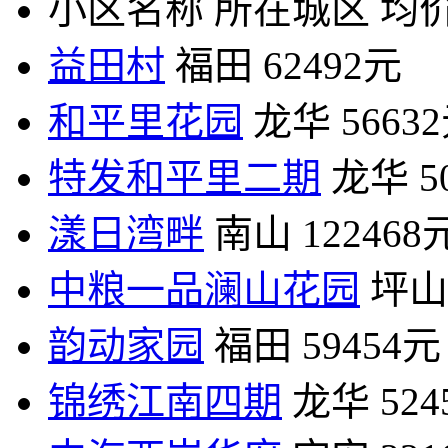
小区名称
所在城区
均价
益田村
福田
62492元
和平里花园
龙华
5663
特发和平里二期
龙华
5
漾日湾畔
南山
122468
中粮一品澜山花园
坪山
韵动家园
福田
59454元
锦绣江南四期
龙华
52