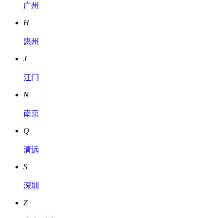
广州
H
惠州
J
江门
N
南京
Q
清远
S
深圳
Z