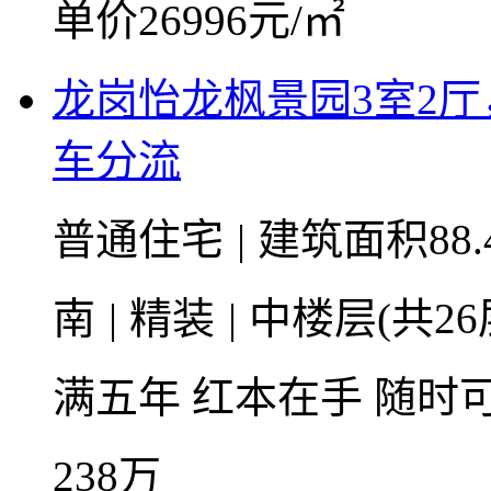
单价26996元/㎡
龙岗怡龙枫景园3室2
车分流
普通住宅
|
建筑面积88.
南
|
精装
|
中楼层(共26
满五年
红本在手
随时
238
万