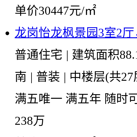
单价30447元/㎡
龙岗怡龙枫景园3室2
普通住宅
|
建筑面积88.
南
|
普装
|
中楼层(共27
满五唯一
满五年
随时
238
万