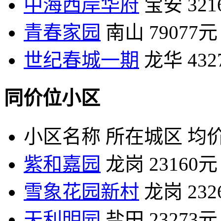
中海西岸华府
宝安
32
青春家园
南山
79077元
世纪春城一期
龙华
43
同价位小区
小区名称
所在城区
均价
紫和嘉园
龙岗
23160元
雪象花园新村
龙岗
23
天利明园
盐田
23273元