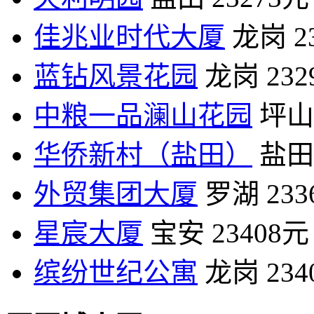
佳兆业时代大厦
龙岗
2
蓝钻风景花园
龙岗
23
中粮一品澜山花园
坪山
华侨新村（盐田）
盐田
外贸集团大厦
罗湖
23
星宸大厦
宝安
23408元
缤纷世纪公寓
龙岗
23