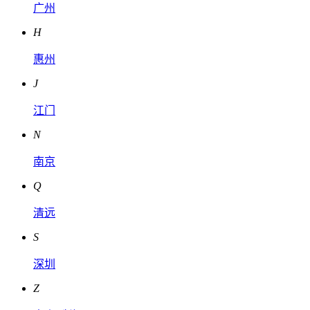
广州
H
惠州
J
江门
N
南京
Q
清远
S
深圳
Z