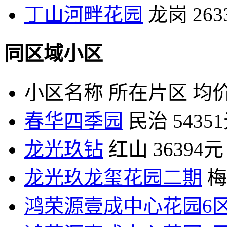
丁山河畔花园
龙岗
26
同区域小区
小区名称
所在片区
均价
春华四季园
民治
5435
龙光玖钻
红山
36394元
龙光玖龙玺花园二期
梅
鸿荣源壹成中心花园6