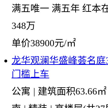
满五唯一
满五年
红本
348
万
单价38900元/㎡
龙华观澜华盛峰荟名庭
门槛上车
公寓
|
建筑面积63.66