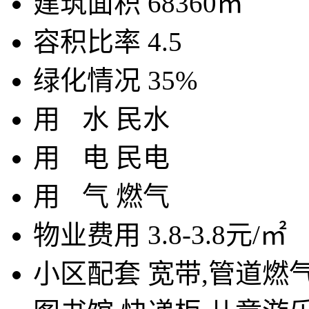
建筑面积
68360㎡
容积比率
4.5
绿化情况
35%
用
水
民水
用
电
民电
用
气
燃气
物业费用
3.8-3.8元/㎡
小区配套
宽带,管道燃气