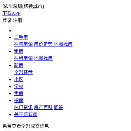
深圳
深圳[
切换城市
]
下载APP
登录
注册
二手房
在售房源
房价走势
地图找房
租房
在租房源
地图找房
新房
全部楼盘
小区
学校
卖房
指南
热门资讯
房产百科
问答
关于乐有家
免费查看全部成交信息