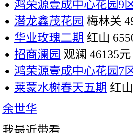
鸿荣源壹成中心花园9
潜龙鑫茂花园
梅林关
4
华业玫瑰二期
红山
65
招商澜园
观澜
46135元
鸿荣源壹成中心花园7
莱蒙水榭春天五期
红山
余世华
我最近带看