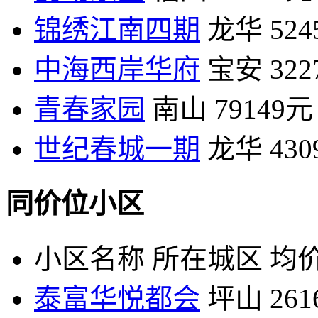
锦绣江南四期
龙华
52
中海西岸华府
宝安
32
青春家园
南山
79149元
世纪春城一期
龙华
43
同价位小区
小区名称
所在城区
均价
泰富华悦都会
坪山
26