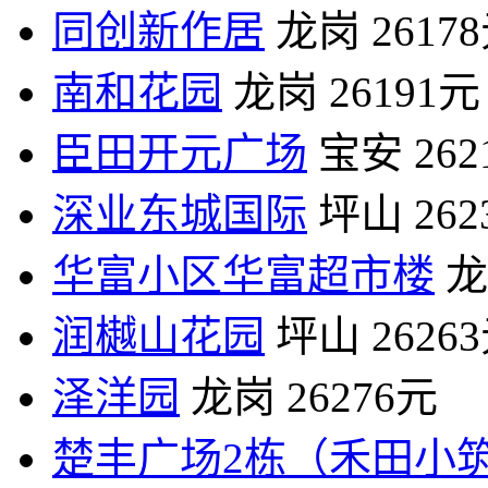
同创新作居
龙岗
2617
南和花园
龙岗
26191元
臣田开元广场
宝安
26
深业东城国际
坪山
26
华富小区华富超市楼
龙
润樾山花园
坪山
2626
泽洋园
龙岗
26276元
楚丰广场2栋（禾田小