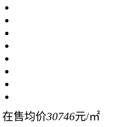
在售均价
30746
元/㎡