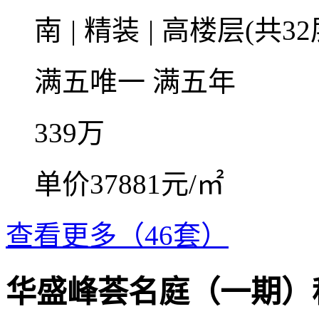
南
|
精装
|
高楼层(共32
满五唯一
满五年
339
万
单价37881元/㎡
查看更多（46套）
华盛峰荟名庭（一期）