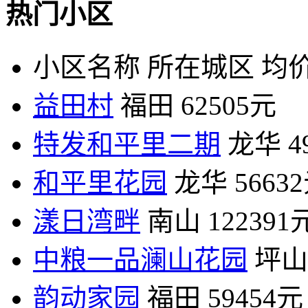
热门小区
小区名称
所在城区
均价
益田村
福田
62505元
特发和平里二期
龙华
4
和平里花园
龙华
5663
漾日湾畔
南山
122391
中粮一品澜山花园
坪山
韵动家园
福田
59454元