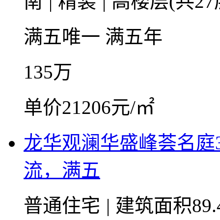
南
|
精装
|
高楼层(共27
满五唯一
满五年
135
万
单价21206元/㎡
龙华观澜华盛峰荟名庭
流，满五
普通住宅
|
建筑面积89.