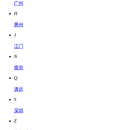
广州
H
惠州
J
江门
N
南京
Q
清远
S
深圳
Z