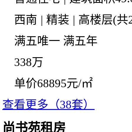
西南
|
精装
|
高楼层(共2
满五唯一
满五年
338
万
单价68895元/㎡
查看更多（38套）
尚书苑租房