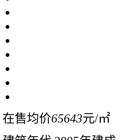
在售均价
65643
元/㎡