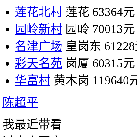
莲花北村
莲花
63364元
园岭新村
园岭
70013元
名津广场
皇岗东
6122
彩天名苑
岗厦
60315元
华富村
黄木岗
119640
陈超平
我最近带看