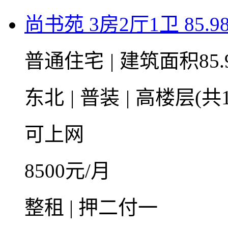
尚书苑 3房2厅1卫 85.9
普通住宅
|
建筑面积85.
东北
|
普装
|
高楼层(共1
可上网
8500
元/月
整租 | 押二付一