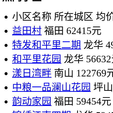
小区名称
所在城区
均价
益田村
福田
62415元
特发和平里二期
龙华
4
和平里花园
龙华
5663
漾日湾畔
南山
122769
中粮一品澜山花园
坪山
韵动家园
福田
59454元