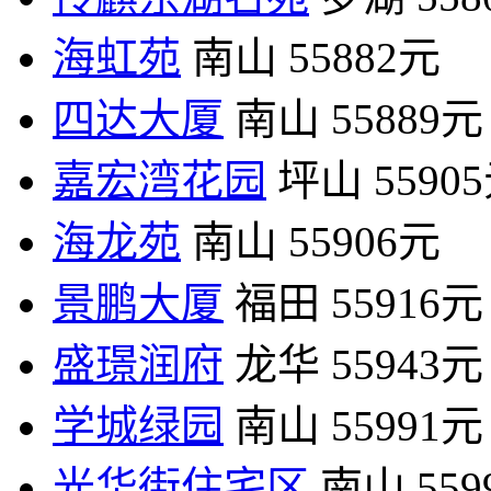
海虹苑
南山
55882元
四达大厦
南山
55889元
嘉宏湾花园
坪山
5590
海龙苑
南山
55906元
景鹏大厦
福田
55916元
盛璟润府
龙华
55943元
学城绿园
南山
55991元
光华街住宅区
南山
55