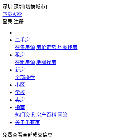
深圳
深圳[
切换城市
]
下载APP
登录
注册
二手房
在售房源
房价走势
地图找房
租房
在租房源
地图找房
新房
全部楼盘
小区
学校
卖房
指南
热门资讯
房产百科
问答
关于乐有家
免费查看全部成交信息