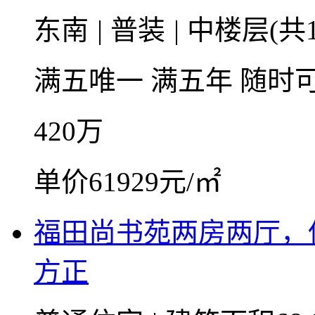
东南
|
普装
|
中楼层(共1
满五唯一
满五年
随时
420
万
单价61929元/㎡
福田尚书苑两房两厅，
方正