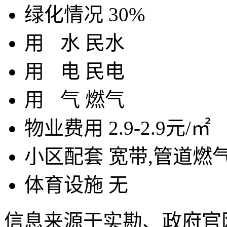
绿化情况
30%
用
水
民水
用
电
民电
用
气
燃气
物业费用
2.9-2.9元/㎡
小区配套
宽带,管道燃气
体育设施
无
信息来源于实勘、政府官