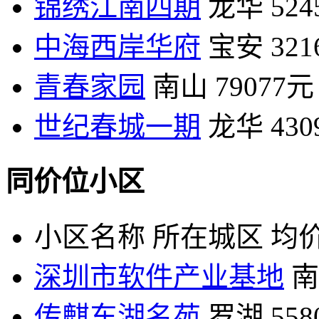
锦绣江南四期
龙华
52
中海西岸华府
宝安
32
青春家园
南山
79077元
世纪春城一期
龙华
43
同价位小区
小区名称
所在城区
均价
深圳市软件产业基地
南
传麒东湖名苑
罗湖
55