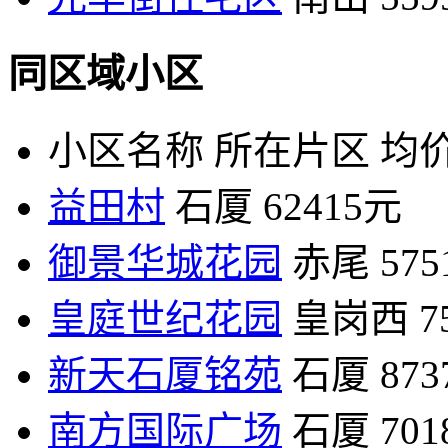
同区域小区
小区名称
所在片区
均价
益田村
石厦
62415元
御景华城花园
赤尾
57
皇庭世纪花园
皇岗西
7
新天石厦铭苑
石厦
87
南方国际广场
石厦
70