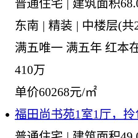
普通住宅
|
建筑面积68.
东南
|
精装
|
中楼层(共2
满五唯一
满五年
红本
410
万
单价60268元/㎡
福田尚书苑1室1厅，拎
普通住宅
|
建筑面积49.