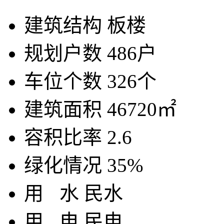
建筑结构
板楼
规划户数
486户
车位个数
326个
建筑面积
46720㎡
容积比率
2.6
绿化情况
35%
用
水
民水
用
电
民电