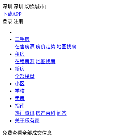
深圳
深圳[
切换城市
]
下载APP
登录
注册
二手房
在售房源
房价走势
地图找房
租房
在租房源
地图找房
新房
全部楼盘
小区
学校
卖房
指南
热门资讯
房产百科
问答
关于乐有家
免费查看全部成交信息