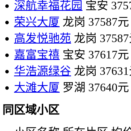
深航幸福花园
宝安
37
荣兴大厦
龙岗
37587元
高发悦驰苑
龙岗
3758
嘉富宝禧
宝安
37617元
华浩源绿谷
龙岗
3763
大滩大厦
罗湖
37640元
同区域小区