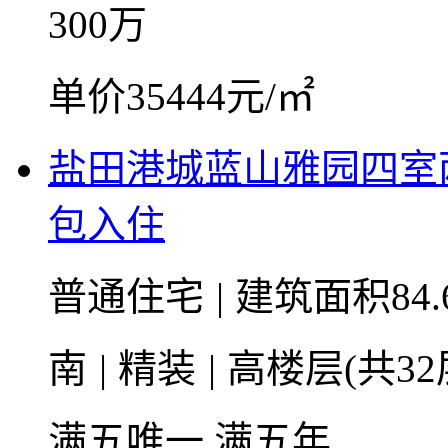
300
万
单价35444元/㎡
盐田港城蓝山雅园四室
包入住
普通住宅
|
建筑面积84.
南
|
精装
|
高楼层(共32
满五唯一
满五年