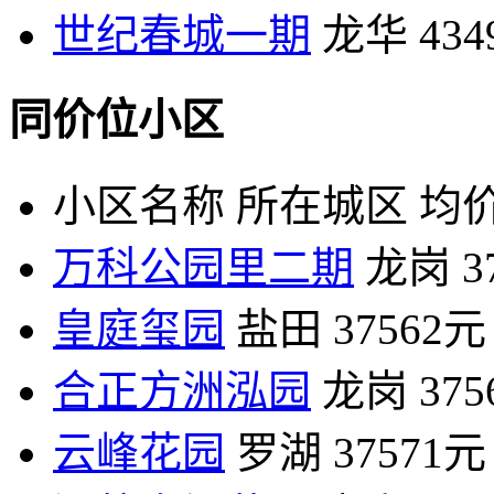
世纪春城一期
龙华
43
同价位小区
小区名称
所在城区
均价
万科公园里二期
龙岗
3
皇庭玺园
盐田
37562元
合正方洲泓园
龙岗
37
云峰花园
罗湖
37571元