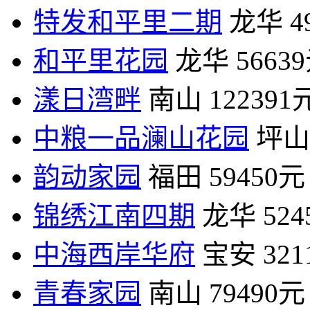
特发和平里二期
龙华
4
和平里花园
龙华
5663
漾日湾畔
南山
122391
中粮一品澜山花园
坪山
韵动家园
福田
59450元
锦绣江南四期
龙华
52
中海西岸华府
宝安
32
青春家园
南山
79490元