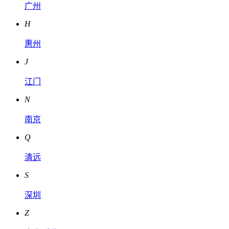
广州
H
惠州
J
江门
N
南京
Q
清远
S
深圳
Z