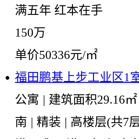
满五年
红本在手
150
万
单价50336元/㎡
福田鹏基上步工业区1
公寓
|
建筑面积29.16
南
|
精装
|
高楼层(共7层