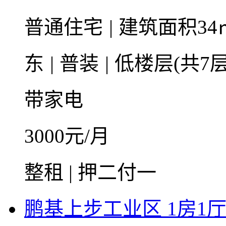
普通住宅
|
建筑面积34
东
|
普装
|
低楼层(共7层
带家电
3000
元/月
整租 | 押二付一
鹏基上步工业区 1房1厅1