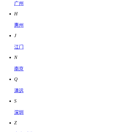
广州
H
惠州
J
江门
N
南京
Q
清远
S
深圳
Z