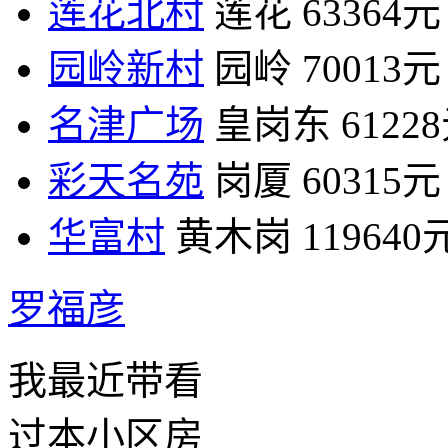
莲花北村
莲花
63364元
园岭新村
园岭
70013元
名津广场
皇岗东
6122
彩天名苑
岗厦
60315元
华富村
黄木岗
119640
罗福彦
我最近带看
过本小区房