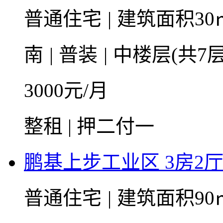
普通住宅
|
建筑面积30
南
|
普装
|
中楼层(共7层
3000
元/月
整租 | 押二付一
鹏基上步工业区 3房2厅1
普通住宅
|
建筑面积90