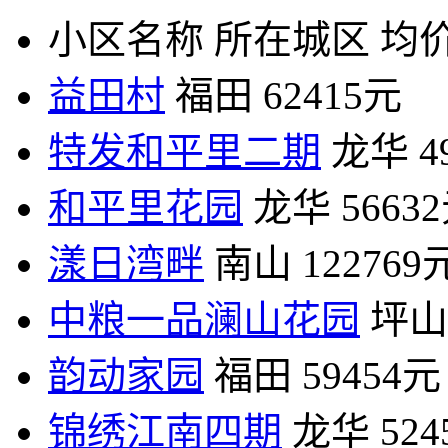
小区名称
所在城区
均价
益田村
福田
62415元
特发和平里二期
龙华
4
和平里花园
龙华
5663
漾日湾畔
南山
122769
中粮一品澜山花园
坪山
韵动家园
福田
59454元
锦绣江南四期
龙华
52