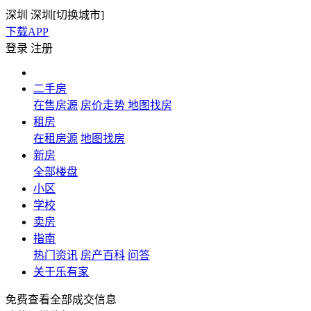
深圳
深圳[
切换城市
]
下载APP
登录
注册
二手房
在售房源
房价走势
地图找房
租房
在租房源
地图找房
新房
全部楼盘
小区
学校
卖房
指南
热门资讯
房产百科
问答
关于乐有家
免费查看全部成交信息