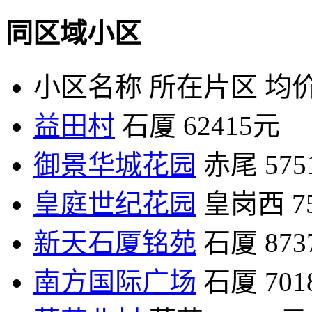
同区域小区
小区名称
所在片区
均价
益田村
石厦
62415元
御景华城花园
赤尾
57
皇庭世纪花园
皇岗西
7
新天石厦铭苑
石厦
87
南方国际广场
石厦
70