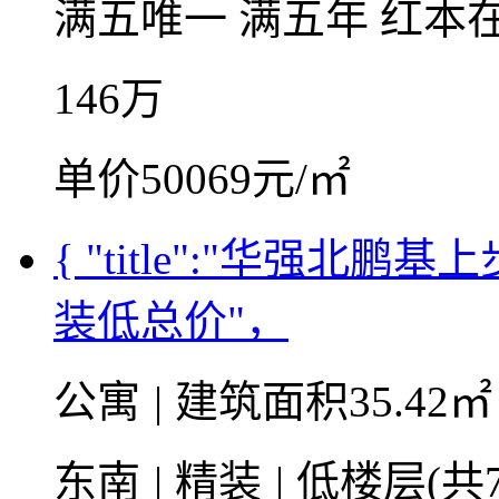
满五唯一
满五年
红本
146
万
单价50069元/㎡
{ "title":"华强
装低总价"，
公寓
|
建筑面积35.42
东南
|
精装
|
低楼层(共