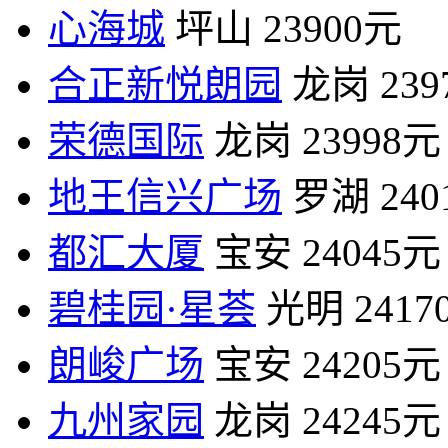
心海城
坪山
23900元
合正新悦朗园
龙岗
23
荣德国际
龙岗
23998元
地王信兴广场
罗湖
24
都汇大厦
宝安
24045元
碧桂园·星荟
光明
2417
朗峻广场
宝安
24205元
九州家园
龙岗
24245元