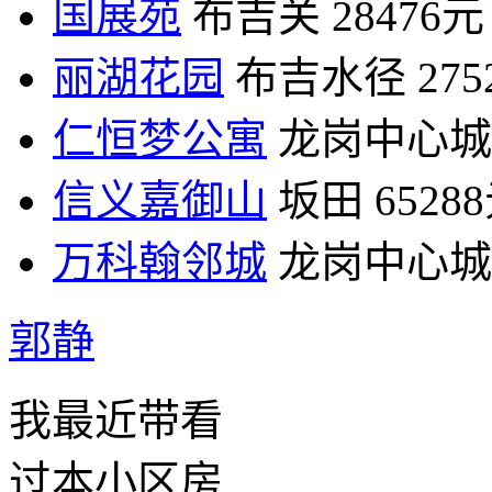
国展苑
布吉关
28476元
丽湖花园
布吉水径
27
仁恒梦公寓
龙岗中心城
信义嘉御山
坂田
6528
万科翰邻城
龙岗中心城
郭静
我最近带看
过本小区房