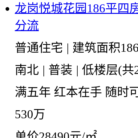
龙岗悦城花园186平
分流
普通住宅
|
建筑面积186
南北
|
普装
|
低楼层(共2
满五年
红本在手
随时
530
万
单价28490元/㎡