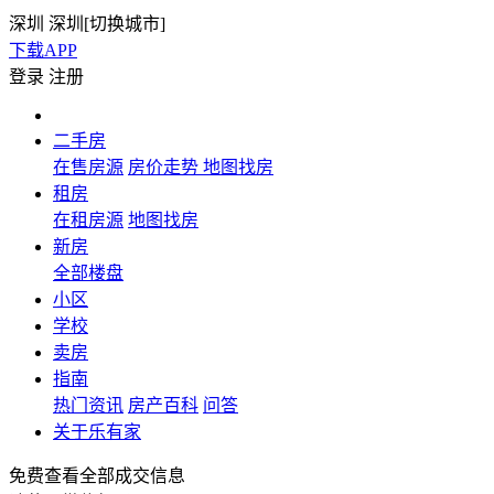
深圳
深圳[
切换城市
]
下载APP
登录
注册
二手房
在售房源
房价走势
地图找房
租房
在租房源
地图找房
新房
全部楼盘
小区
学校
卖房
指南
热门资讯
房产百科
问答
关于乐有家
免费查看全部成交信息