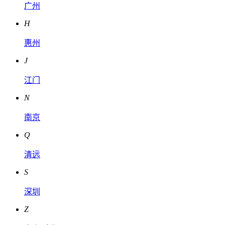
广州
H
惠州
J
江门
N
南京
Q
清远
S
深圳
Z