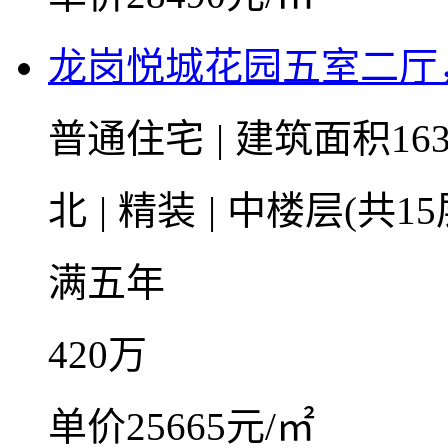
龙岗悦城花园五室二厅
普通住宅
|
建筑面积163
北
|
精装
|
中楼层(共15
满五年
420
万
单价25665元/㎡