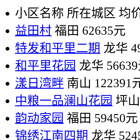
小区名称
所在城区
均价
益田村
福田
62635元
特发和平里二期
龙华
4
和平里花园
龙华
5663
漾日湾畔
南山
122391
中粮一品澜山花园
坪山
韵动家园
福田
59450元
锦绣江南四期
龙华
52