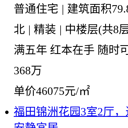
普通住宅
|
建筑面积79.
北
|
精装
|
中楼层(共8层
满五年
红本在手
随时
368
万
单价46075元/㎡
福田锦洲花园3室2厅，
安静宜居