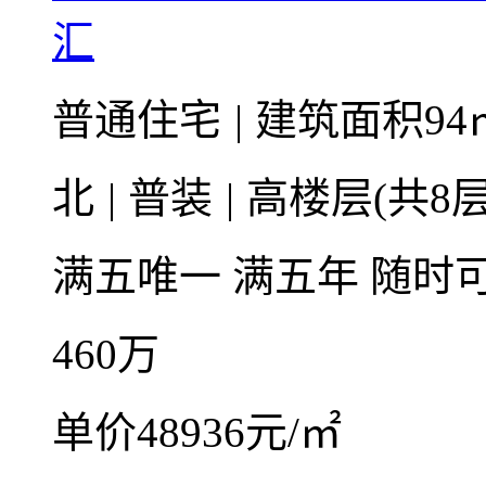
汇
普通住宅
|
建筑面积94
北
|
普装
|
高楼层(共8层
满五唯一
满五年
随时
460
万
单价48936元/㎡