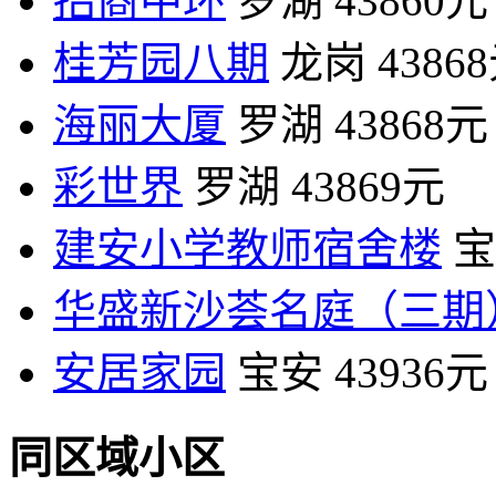
招商中环
罗湖
43860元
桂芳园八期
龙岗
4386
海丽大厦
罗湖
43868元
彩世界
罗湖
43869元
建安小学教师宿舍楼
宝
华盛新沙荟名庭（三期
安居家园
宝安
43936元
同区域小区