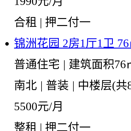
1990
元/月
合租 | 押二付一
锦洲花园 2房1厅1卫 7
普通住宅
|
建筑面积76
南北
|
普装
|
中楼层(共
5500
元/月
整租 | 押二付一