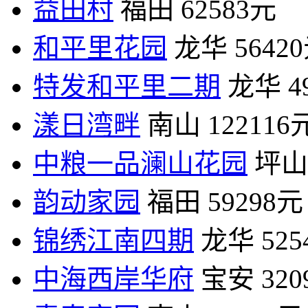
益田村
福田
62583元
和平里花园
龙华
5642
特发和平里二期
龙华
4
漾日湾畔
南山
122116
中粮一品澜山花园
坪山
韵动家园
福田
59298元
锦绣江南四期
龙华
52
中海西岸华府
宝安
32