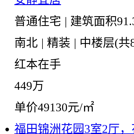
普通住宅
|
建筑面积91.
南北
|
精装
|
中楼层(共
红本在手
449
万
单价49130元/㎡
福田锦洲花园3室2厅