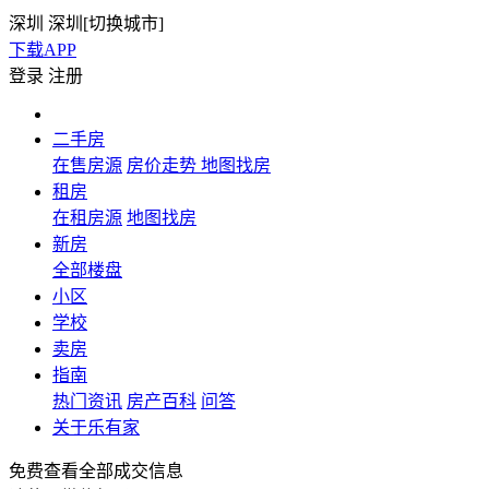
深圳
深圳[
切换城市
]
下载APP
登录
注册
二手房
在售房源
房价走势
地图找房
租房
在租房源
地图找房
新房
全部楼盘
小区
学校
卖房
指南
热门资讯
房产百科
问答
关于乐有家
免费查看全部成交信息