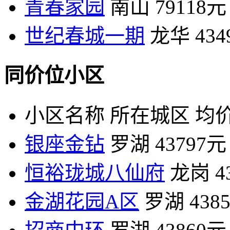
青春家园
南山
79118元
世纪春城一期
龙华
43
同价位小区
小区名称
所在城区
均价
银座金钻
罗湖
43797元
恒裕珑城八仙府
龙岗
4
金湖花园A区
罗湖
438