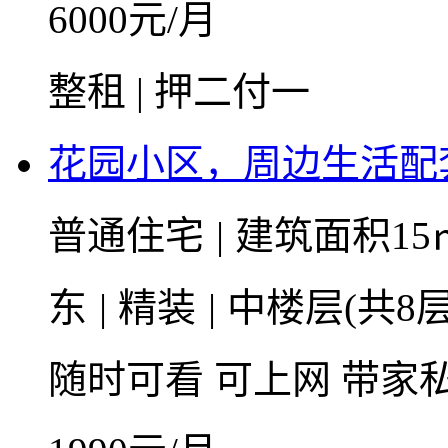
6000
元/月
整租 | 押二付一
花园小区，周边生活配
普通住宅
|
建筑面积15
东
|
精装
|
中楼层(共8层
随时可看
可上网
带家