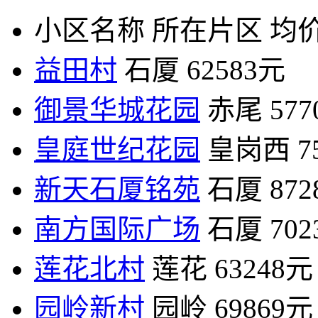
小区名称
所在片区
均价
益田村
石厦
62583元
御景华城花园
赤尾
57
皇庭世纪花园
皇岗西
7
新天石厦铭苑
石厦
87
南方国际广场
石厦
70
莲花北村
莲花
63248元
园岭新村
园岭
69869元