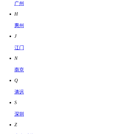
广州
H
惠州
J
江门
N
南京
Q
清远
S
深圳
Z