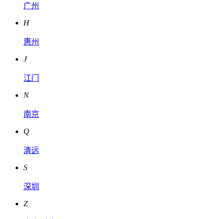
广州
H
惠州
J
江门
N
南京
Q
清远
S
深圳
Z