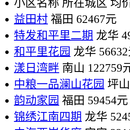
小区名称
所在城区
均价
益田村
福田
62467元
特发和平里二期
龙华
4
和平里花园
龙华
5663
漾日湾畔
南山
122759
中粮一品澜山花园
坪山
韵动家园
福田
59454元
锦绣江南四期
龙华
52