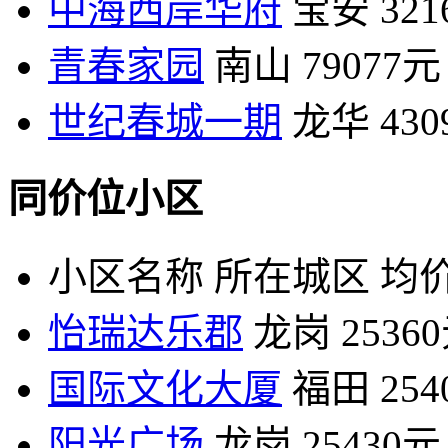
中海西岸华府
宝安
32
青春家园
南山
79077元
世纪春城一期
龙华
43
同价位小区
小区名称
所在城区
均价
怡瑞达乐郡
龙岗
2536
国际文化大厦
福田
25
阳光广场
龙岗
25430元