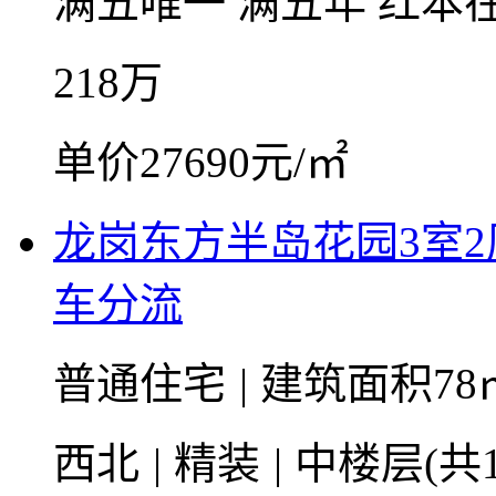
满五唯一
满五年
红本
218
万
单价27690元/㎡
龙岗东方半岛花园3室
车分流
普通住宅
|
建筑面积78
西北
|
精装
|
中楼层(共1