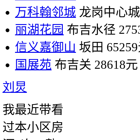
万科翰邻城
龙岗中心城
丽湖花园
布吉水径
27
信义嘉御山
坂田
6525
国展苑
布吉关
28618元
刘炅
我最近带看
过本小区房