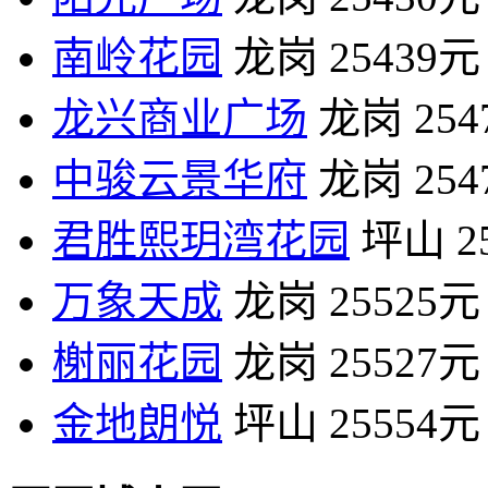
南岭花园
龙岗
25439元
龙兴商业广场
龙岗
25
中骏云景华府
龙岗
25
君胜熙玥湾花园
坪山
2
万象天成
龙岗
25525元
榭丽花园
龙岗
25527元
金地朗悦
坪山
25554元