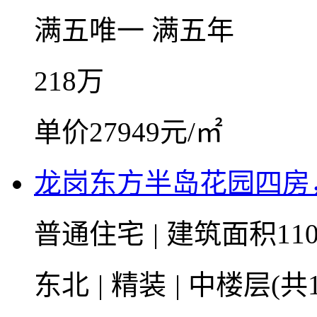
满五唯一
满五年
218
万
单价27949元/㎡
龙岗东方半岛花园四房
普通住宅
|
建筑面积110
东北
|
精装
|
中楼层(共1