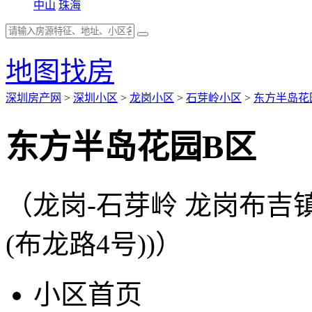
中山
珠海
地图找房
深圳房产网
>
深圳小区
>
龙岗小区
>
石芽岭小区
>
东方半岛花
东方半岛花园B区
（龙岗-石芽岭 龙岗布
(布龙路4号))）
小区首页