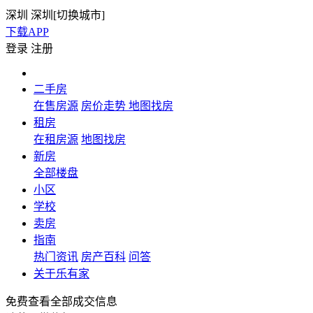
深圳
深圳[
切换城市
]
下载APP
登录
注册
二手房
在售房源
房价走势
地图找房
租房
在租房源
地图找房
新房
全部楼盘
小区
学校
卖房
指南
热门资讯
房产百科
问答
关于乐有家
免费查看全部成交信息