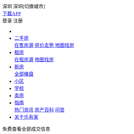
深圳
深圳[
切换城市
]
下载APP
登录
注册
二手房
在售房源
房价走势
地图找房
租房
在租房源
地图找房
新房
全部楼盘
小区
学校
卖房
指南
热门资讯
房产百科
问答
关于乐有家
免费查看全部成交信息