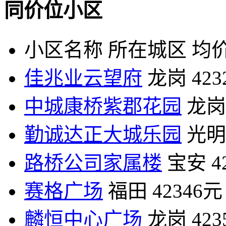
同价位小区
小区名称
所在城区
均价
佳兆业云望府
龙岗
42
中城康桥紫郡花园
龙岗
勤诚达正大城乐园
光明
路桥公司家属楼
宝安
4
赛格广场
福田
42346元
麟恒中心广场
龙岗
42