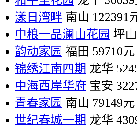
漾日湾畔
南山
122391
中粮一品澜山花园
坪山
韵动家园
福田
59710元
锦绣江南四期
龙华
52
中海西岸华府
宝安
32
青春家园
南山
79149元
世纪春城一期
龙华
43