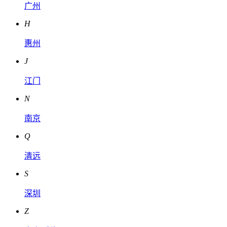
广州
H
惠州
J
江门
N
南京
Q
清远
S
深圳
Z