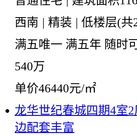
普通住宅
|
建筑面积116
西南
|
精装
|
低楼层(共2
满五唯一
满五年
随时
540
万
单价46440元/㎡
龙华世纪春城四期4室2
边配套丰富