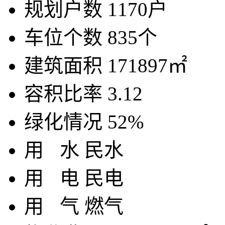
规划户数
1170户
车位个数
835个
建筑面积
171897㎡
容积比率
3.12
绿化情况
52%
用
水
民水
用
电
民电
用
气
燃气