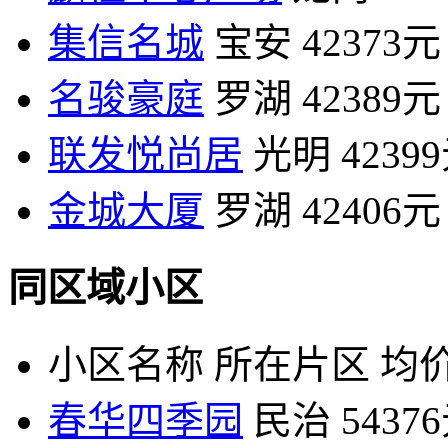
集信名城
宝安
42373元
名骏豪庭
罗湖
42389元
联发悦尚居
光明
4239
金城大厦
罗湖
42406元
同区域小区
小区名称
所在片区
均价
春华四季园
民治
5437