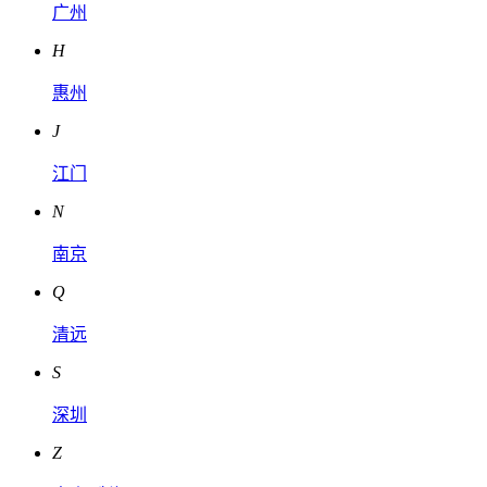
广州
H
惠州
J
江门
N
南京
Q
清远
S
深圳
Z