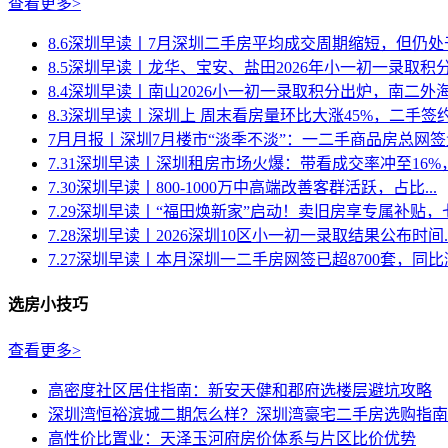
查看更多>
8.6深圳早读丨7月深圳二手房平均成交周期缩短，但仍处于20
8.5深圳早读丨龙华、宝安、盐田2026年小一初一录取积分汇
8.4深圳早读丨南山2026小一初一录取积分出炉，南二外海德
8.3深圳早读丨深圳上 周末看房量环比大涨45%，二手签约量
7月月报丨深圳7月楼市“淡季不淡”：一二手商品房总网签量超
7.31深圳早读丨深圳租房市场火爆：带看成交率冲至16%，成
7.30深圳早读丨800-1000万中高端改善客群活跃，占比...
7.29深圳早读丨“福田焕新家”启动！卖旧房享专属补贴，七大
7.28深圳早读丨2026深圳10区小一初一录取结果公布时间..
7.27深圳早读丨本月深圳一二手房网签已超8700套，同比涨.
选房小技巧
查看更多>
高密度社区居住指南：新安天健和郡府选楼层避坑攻略
深圳湾恒裕滨城二期怎么样？深圳湾豪宅二手房选购指南
高性价比置业：天泽玉河府房价体系与片区比价优势