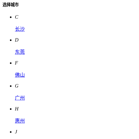
选择城市
C
长沙
D
东莞
F
佛山
G
广州
H
惠州
J