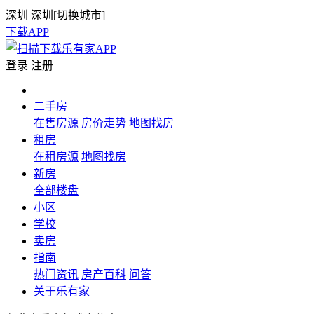
深圳
深圳[
切换城市
]
下载APP
登录
注册
二手房
在售房源
房价走势
地图找房
租房
在租房源
地图找房
新房
全部楼盘
小区
学校
卖房
指南
热门资讯
房产百科
问答
关于乐有家