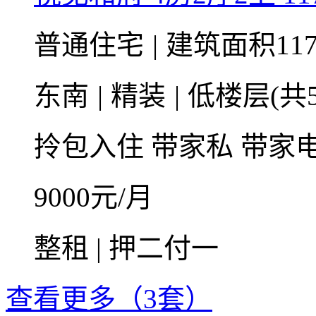
普通住宅
|
建筑面积117
东南
|
精装
|
低楼层(共5
拎包入住
带家私
带家
9000
元/月
整租 | 押二付一
查看更多（3套）