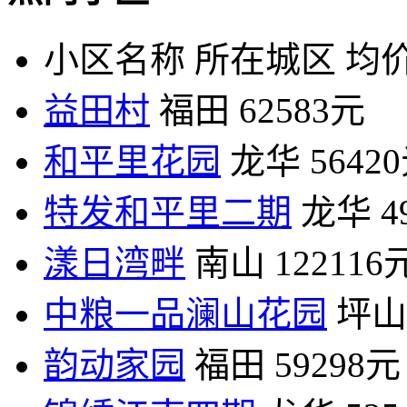
小区名称
所在城区
均价
益田村
福田
62583元
和平里花园
龙华
5642
特发和平里二期
龙华
4
漾日湾畔
南山
122116
中粮一品澜山花园
坪山
韵动家园
福田
59298元