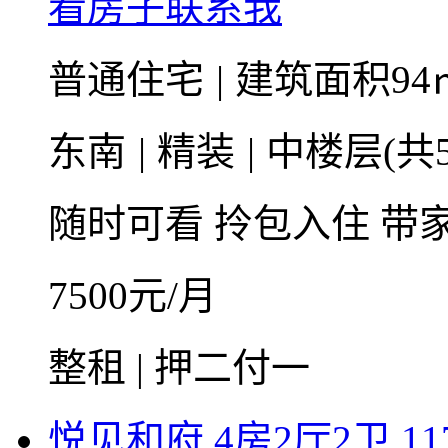
看房子联系我
普通住宅
|
建筑面积94
东南
|
精装
|
中楼层(共5
随时可看
拎包入住
带
7500
元/月
整租 | 押二付一
悦见和府 4房2厅2卫 117