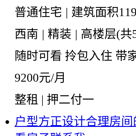
普通住宅
|
建筑面积11
西南
|
精装
|
高楼层(共5
随时可看
拎包入住
带
9200
元/月
整租 | 押二付一
户型方正设计合理房间