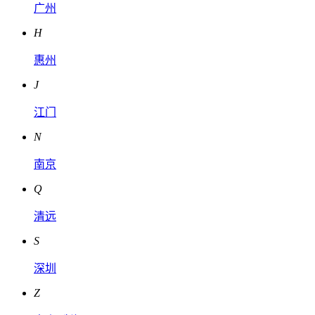
广州
H
惠州
J
江门
N
南京
Q
清远
S
深圳
Z