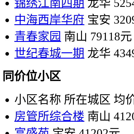
锦绣江南四期
龙华
52
中海西岸华府
宝安
32
青春家园
南山
79118元
世纪春城一期
龙华
43
同价位小区
小区名称
所在城区
均价
房管所综合楼
南山
41
富盛苑
宝安
41202元