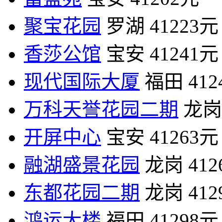
聚宝花园
罗湖
41223元
香莎公馆
宝安
41241元
现代国际大厦
福田
41
万科天誉花园二期
龙岗
开屏中心
宝安
41263元
融湖盛景花园
龙岗
41
东都花园二期
龙岗
41
鸿运大楼
福田
41298元