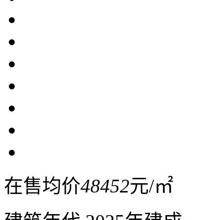
在售均价
48452
元/㎡