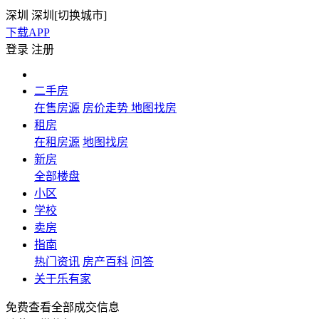
深圳
深圳[
切换城市
]
下载APP
登录
注册
二手房
在售房源
房价走势
地图找房
租房
在租房源
地图找房
新房
全部楼盘
小区
学校
卖房
指南
热门资讯
房产百科
问答
关于乐有家
免费查看全部成交信息