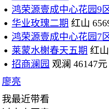
鸿荣源壹成中心花园9
华业玫瑰二期
红山
65
鸿荣源壹成中心花园7
莱蒙水榭春天五期
红山
招商澜园
观澜
46147元
廖亮
我最近带看