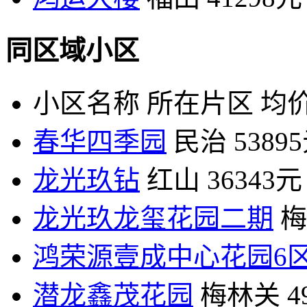
同区域小区
小区名称
所在片区
均价
春华四季园
民治
5389
龙光玖钻
红山
36343元
龙光玖龙玺花园二期
梅
鸿荣源壹成中心花园6
潜龙鑫茂花园
梅林关
4