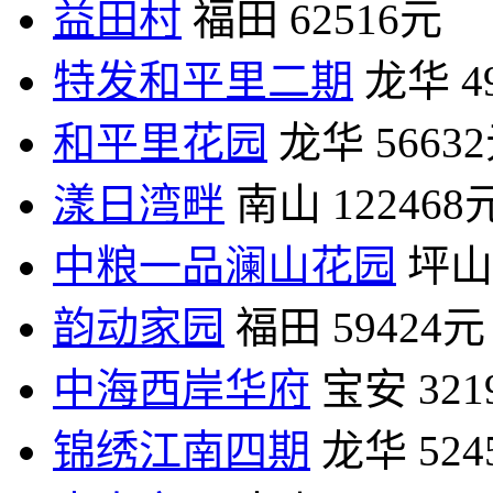
益田村
福田
62516元
特发和平里二期
龙华
4
和平里花园
龙华
5663
漾日湾畔
南山
122468
中粮一品澜山花园
坪山
韵动家园
福田
59424元
中海西岸华府
宝安
32
锦绣江南四期
龙华
52