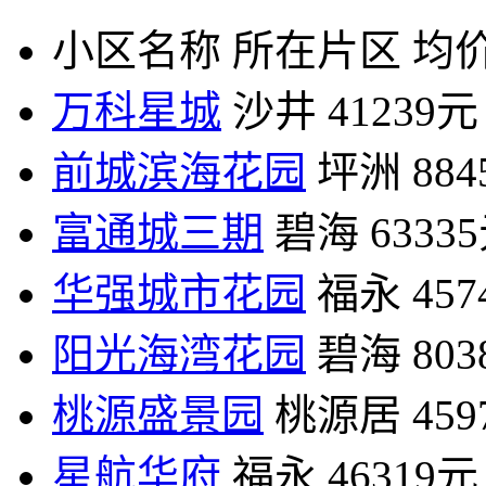
小区名称
所在片区
均价
万科星城
沙井
41239元
前城滨海花园
坪洲
88
富通城三期
碧海
6333
华强城市花园
福永
45
阳光海湾花园
碧海
80
桃源盛景园
桃源居
45
星航华府
福永
46319元