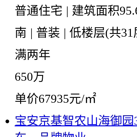
普通住宅
|
建筑面积95.
南
|
普装
|
低楼层(共31
满两年
650
万
单价67935元/㎡
宝安京基智农山海御园