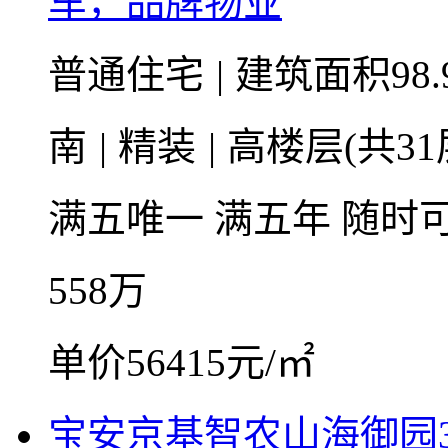
车，品牌物业
普通住宅
|
建筑面积98.
南
|
精装
|
高楼层(共31
满五唯一
满五年
随时
558
万
单价56415元/㎡
宝安京基智农山海御园