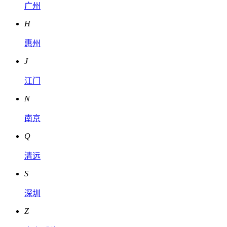
广州
H
惠州
J
江门
N
南京
Q
清远
S
深圳
Z