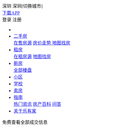
深圳
深圳[
切换城市
]
下载APP
登录
注册
二手房
在售房源
房价走势
地图找房
租房
在租房源
地图找房
新房
全部楼盘
小区
学校
卖房
指南
热门资讯
房产百科
问答
关于乐有家
免费查看全部成交信息