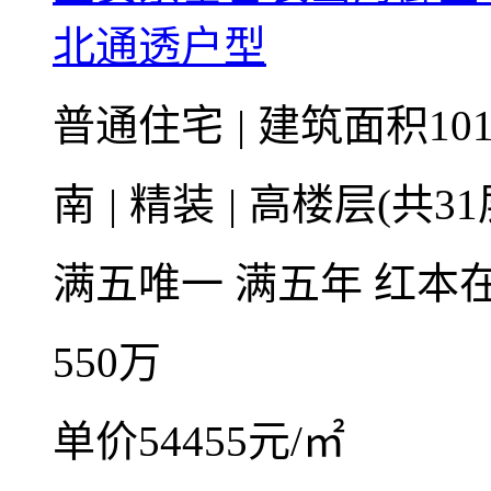
北通透户型
普通住宅
|
建筑面积10
南
|
精装
|
高楼层(共31
满五唯一
满五年
红本
550
万
单价54455元/㎡