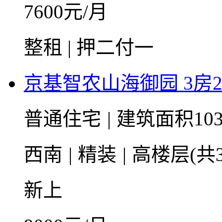
7600
元/月
整租 | 押二付一
京基智农山海御园 3房2厅
普通住宅
|
建筑面积10
西南
|
精装
|
高楼层(共3
新上