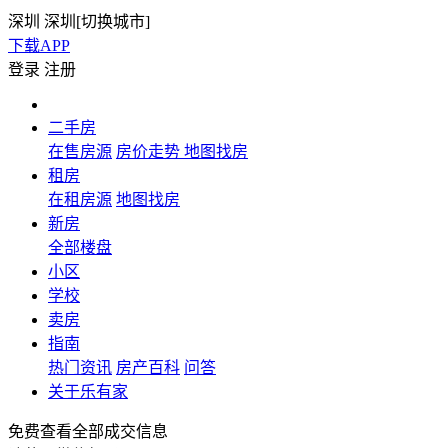
深圳
深圳[
切换城市
]
下载APP
登录
注册
二手房
在售房源
房价走势
地图找房
租房
在租房源
地图找房
新房
全部楼盘
小区
学校
卖房
指南
热门资讯
房产百科
问答
关于乐有家
免费查看全部成交信息