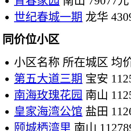
青春家园
南山
79077元
世纪春城一期
龙华
43
同价位小区
小区名称
所在城区
均价
第五大道三期
宝安
11
南海玫瑰花园
南山
11
皇家海湾公馆
盐田
11
颐城栖湾里
南山
1127