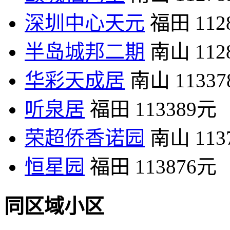
深圳中心天元
福田
11
半岛城邦二期
南山
11
华彩天成居
南山
1133
听泉居
福田
113389元
荣超侨香诺园
南山
11
恒星园
福田
113876元
同区域小区