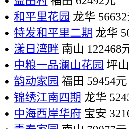
益田村
福田
62492元
和平里花园
龙华
5663
特发和平里二期
龙华
5
漾日湾畔
南山
122468
中粮一品澜山花园
坪山
韵动家园
福田
59454元
锦绣江南四期
龙华
52
中海西岸华府
宝安
32