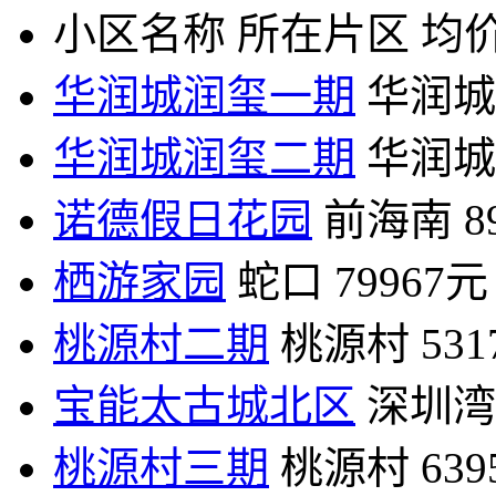
小区名称
所在片区
均价
华润城润玺一期
华润城
华润城润玺二期
华润城
诺德假日花园
前海南
8
栖游家园
蛇口
79967元
桃源村二期
桃源村
53
宝能太古城北区
深圳湾
桃源村三期
桃源村
63