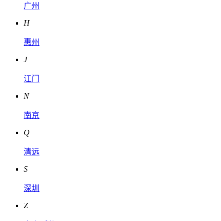
广州
H
惠州
J
江门
N
南京
Q
清远
S
深圳
Z