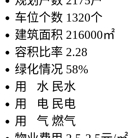
规划户数
2175户
车位个数
1320个
建筑面积
216000㎡
容积比率
2.28
绿化情况
58%
用
水
民水
用
电
民电
用
气
燃气