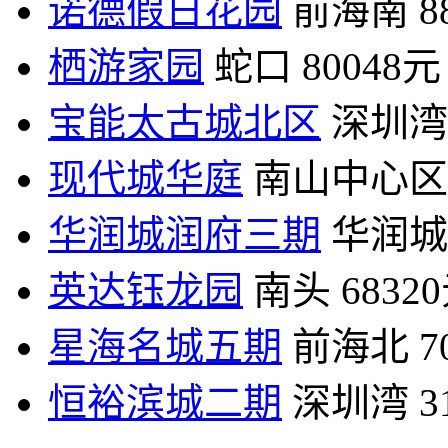
诺德假日花园
前海南
8
栖游家园
蛇口
80048元
宝能太古城北区
深圳湾
现代城华庭
南山中心区
华润城润府三期
华润城
英达钰龙园
南头
6832
星海名城五期
前海北
7
恒裕滨城二期
深圳湾
3