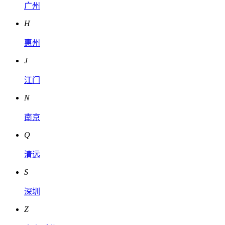
广州
H
惠州
J
江门
N
南京
Q
清远
S
深圳
Z