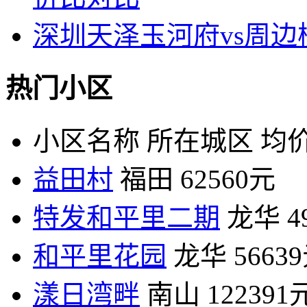
深圳天泽玉河府vs周
热门小区
小区名称
所在城区
均价
益田村
福田
62560元
特发和平里二期
龙华
4
和平里花园
龙华
5663
漾日湾畔
南山
122391