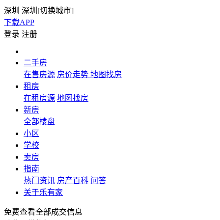
深圳
深圳[
切换城市
]
下载APP
登录
注册
二手房
在售房源
房价走势
地图找房
租房
在租房源
地图找房
新房
全部楼盘
小区
学校
卖房
指南
热门资讯
房产百科
问答
关于乐有家
免费查看全部成交信息