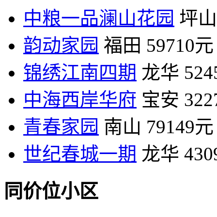
中粮一品澜山花园
坪山
韵动家园
福田
59710元
锦绣江南四期
龙华
52
中海西岸华府
宝安
32
青春家园
南山
79149元
世纪春城一期
龙华
43
同价位小区