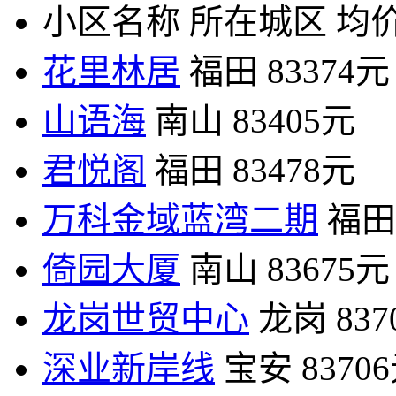
小区名称
所在城区
均价
花里林居
福田
83374元
山语海
南山
83405元
君悦阁
福田
83478元
万科金域蓝湾二期
福田
倚园大厦
南山
83675元
龙岗世贸中心
龙岗
83
深业新岸线
宝安
8370