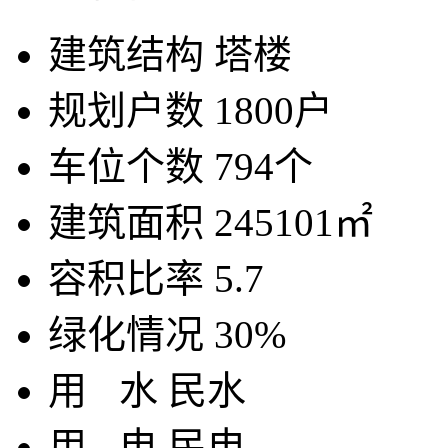
建筑结构
塔楼
规划户数
1800户
车位个数
794个
建筑面积
245101㎡
容积比率
5.7
绿化情况
30%
用
水
民水
用
电
民电