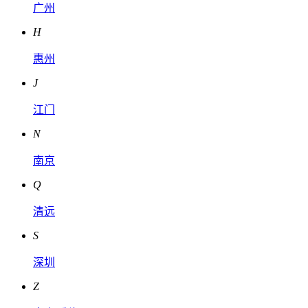
广州
H
惠州
J
江门
N
南京
Q
清远
S
深圳
Z