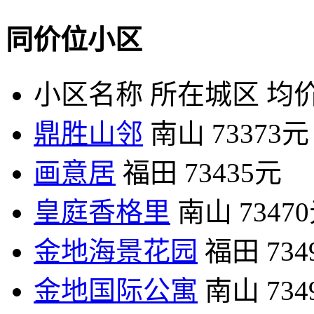
同价位小区
小区名称
所在城区
均价
鼎胜山邻
南山
73373元
画意居
福田
73435元
皇庭香格里
南山
7347
金地海景花园
福田
73
金地国际公寓
南山
73