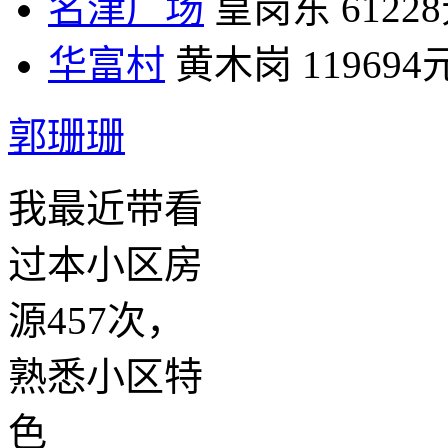
名津广场
皇岗东
6122
华富村
黄木岗
119694
郭珊珊
我最近带看
过本小区房
源457次，
熟悉小区特
色