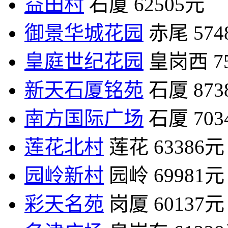
益田村
石厦
62505元
御景华城花园
赤尾
57
皇庭世纪花园
皇岗西
7
新天石厦铭苑
石厦
87
南方国际广场
石厦
70
莲花北村
莲花
63386元
园岭新村
园岭
69981元
彩天名苑
岗厦
60137元