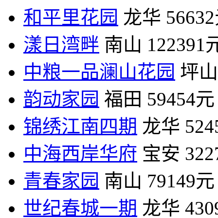
和平里花园
龙华
5663
漾日湾畔
南山
122391
中粮一品澜山花园
坪山
韵动家园
福田
59454元
锦绣江南四期
龙华
52
中海西岸华府
宝安
32
青春家园
南山
79149元
世纪春城一期
龙华
43