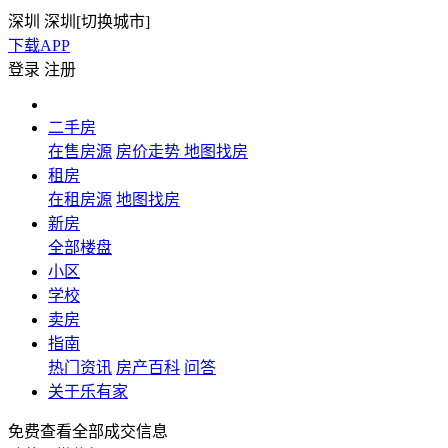
深圳
深圳[
切换城市
]
下载APP
登录
注册
二手房
在售房源
房价走势
地图找房
租房
在租房源
地图找房
新房
全部楼盘
小区
学校
卖房
指南
热门资讯
房产百科
问答
关于乐有家
免费查看全部成交信息