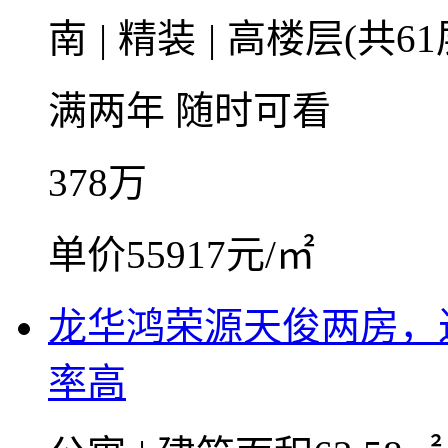
南
|
精装
|
高楼层(共61
满两年
随时可看
378
万
单价55917元/㎡
龙华鸿荣源天俊两房，
率高