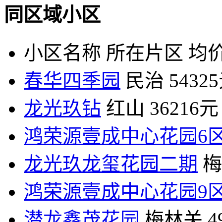
同区域小区
小区名称
所在片区
均价
春华四季园
民治
5432
龙光玖钻
红山
36216元
鸿荣源壹成中心花园6
龙光玖龙玺花园二期
梅
鸿荣源壹成中心花园9
潜龙鑫茂花园
梅林关
4