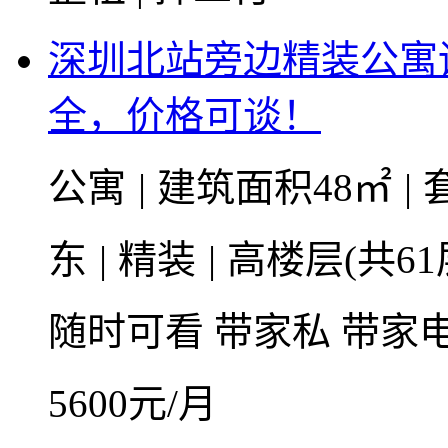
深圳北站旁边精装公寓
全，价格可谈！
公寓
|
建筑面积48㎡
|
东
|
精装
|
高楼层(共61
随时可看
带家私
带家
5600
元/月