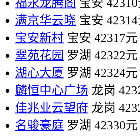
福永龙腾阁
宝安
4231
满京华云晓
宝安
4231
宝安新村
宝安
42317元
翠苑花园
罗湖
42322元
湖心大厦
罗湖
42324元
麟恒中心广场
龙岗
42
佳兆业云望府
龙岗
42
名骏豪庭
罗湖
42330元