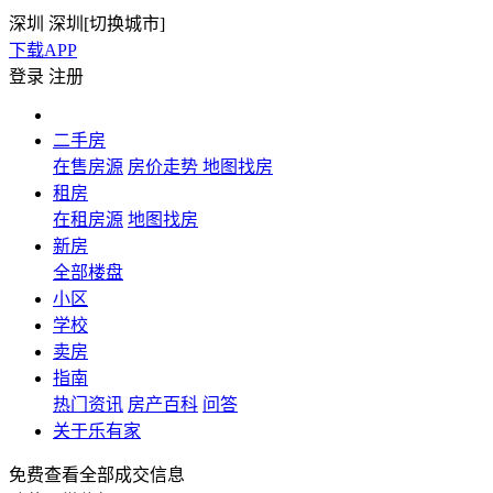
深圳
深圳[
切换城市
]
下载APP
登录
注册
二手房
在售房源
房价走势
地图找房
租房
在租房源
地图找房
新房
全部楼盘
小区
学校
卖房
指南
热门资讯
房产百科
问答
关于乐有家
免费查看全部成交信息