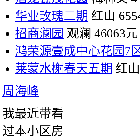
华业玫瑰二期
红山
65
招商澜园
观澜
46063元
鸿荣源壹成中心花园7
莱蒙水榭春天五期
红山
周海峰
我最近带看
过本小区房