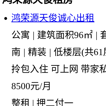
鸿荣源天俊诚心出租
公寓
|
建筑面积96㎡
|
南
|
精装
|
低楼层(共61
拎包入住
可上网
带家
8500
元/月
整租 | 押二付一