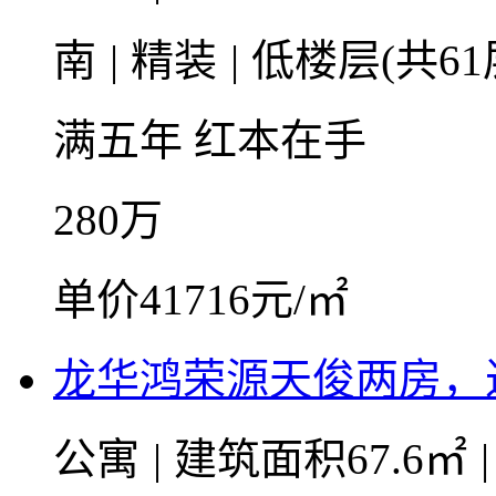
南
|
精装
|
低楼层(共61
满五年
红本在手
280
万
单价41716元/㎡
龙华鸿荣源天俊两房，
公寓
|
建筑面积67.6㎡
|