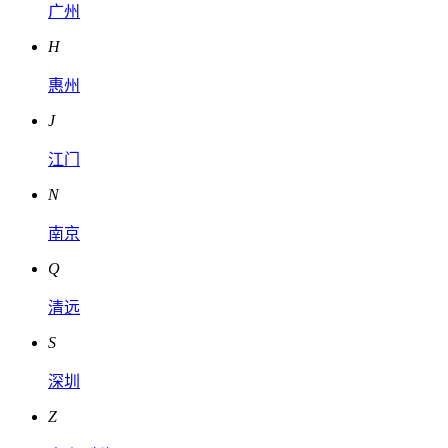
广州
H
惠州
J
江门
N
南京
Q
清远
S
深圳
Z