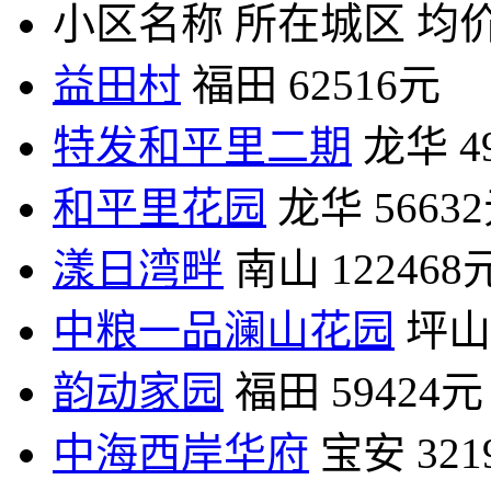
小区名称
所在城区
均价
益田村
福田
62516元
特发和平里二期
龙华
4
和平里花园
龙华
5663
漾日湾畔
南山
122468
中粮一品澜山花园
坪山
韵动家园
福田
59424元
中海西岸华府
宝安
32