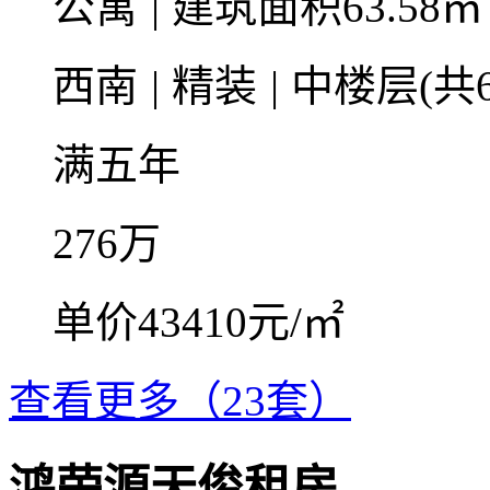
公寓
|
建筑面积63.58
西南
|
精装
|
中楼层(共6
满五年
276
万
单价43410元/㎡
查看更多（23套）
鸿荣源天俊租房