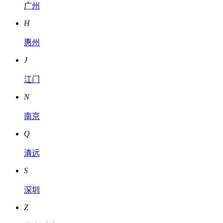
广州
H
惠州
J
江门
N
南京
Q
清远
S
深圳
Z