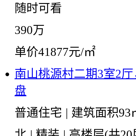
随时可看
390
万
单价41877元/㎡
南山桃源村二期3室2
盘
普通住宅
|
建筑面积93
北
|
精装
|
高楼层(共20