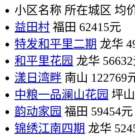
小区名称
所在城区
均价
益田村
福田
62415元
特发和平里二期
龙华
4
和平里花园
龙华
5663
漾日湾畔
南山
122769
中粮一品澜山花园
坪山
韵动家园
福田
59454元
锦绣江南四期
龙华
52