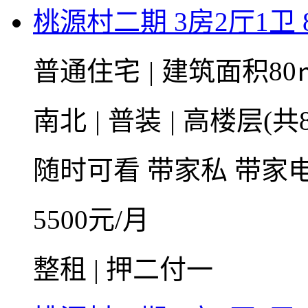
桃源村二期 3房2厅1卫 
普通住宅
|
建筑面积80
南北
|
普装
|
高楼层(共
随时可看
带家私
带家
5500
元/月
整租 | 押二付一