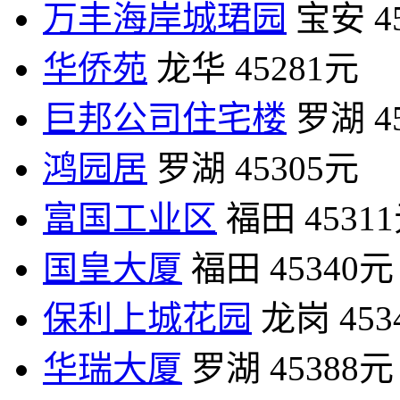
万丰海岸城珺园
宝安
4
华侨苑
龙华
45281元
巨邦公司住宅楼
罗湖
4
鸿园居
罗湖
45305元
富国工业区
福田
4531
国皇大厦
福田
45340元
保利上城花园
龙岗
45
华瑞大厦
罗湖
45388元