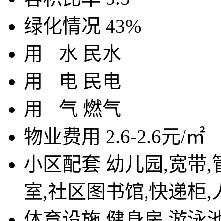
绿化情况
43%
用
水
民水
用
电
民电
用
气
燃气
物业费用
2.6-2.6元/㎡
小区配套
幼儿园,宽带,
室,社区图书馆,快递柜
体育设施
健身房,游泳池