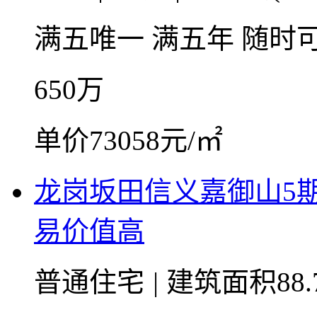
满五唯一
满五年
随时
650
万
单价73058元/㎡
龙岗坂田信义嘉御山5
易价值高
普通住宅
|
建筑面积88.