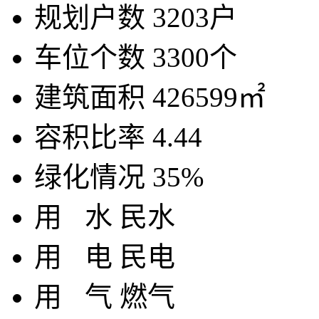
规划户数
3203户
车位个数
3300个
建筑面积
426599㎡
容积比率
4.44
绿化情况
35%
用
水
民水
用
电
民电
用
气
燃气