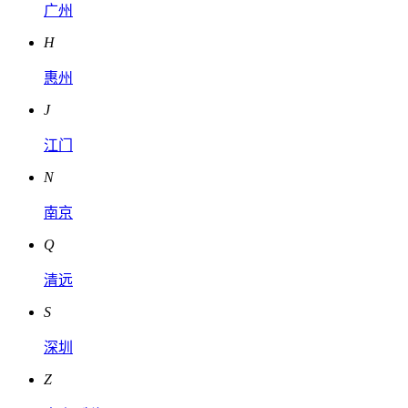
广州
H
惠州
J
江门
N
南京
Q
清远
S
深圳
Z