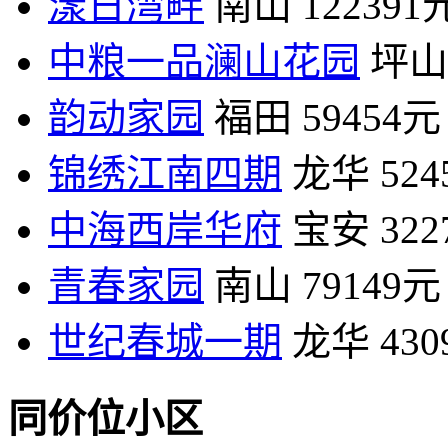
漾日湾畔
南山
122391
中粮一品澜山花园
坪山
韵动家园
福田
59454元
锦绣江南四期
龙华
52
中海西岸华府
宝安
32
青春家园
南山
79149元
世纪春城一期
龙华
43
同价位小区