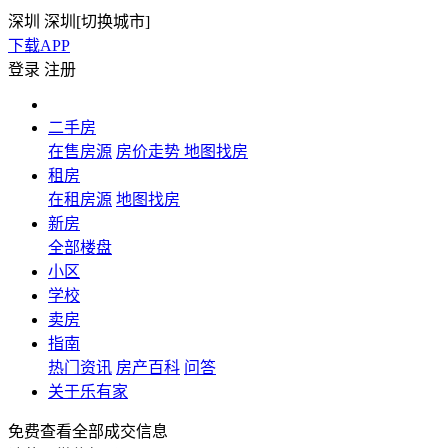
深圳
深圳[
切换城市
]
下载APP
登录
注册
二手房
在售房源
房价走势
地图找房
租房
在租房源
地图找房
新房
全部楼盘
小区
学校
卖房
指南
热门资讯
房产百科
问答
关于乐有家
免费查看全部成交信息