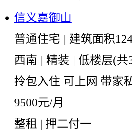
信义嘉御山
普通住宅
|
建筑面积124
西南
|
精装
|
低楼层(共3
拎包入住
可上网
带家
9500
元/月
整租 | 押二付一