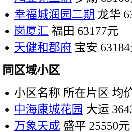
幸福城润园二期
龙华
6
岗厦汇
福田
63177元
天健和郡府
宝安
6318
同区域小区
小区名称
所在片区
均价
中海康城花园
大运
36
万象天成
盛平
25550元