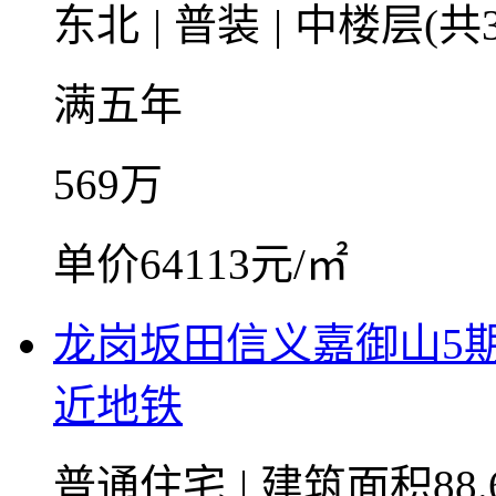
东北
|
普装
|
中楼层(共3
满五年
569
万
单价64113元/㎡
龙岗坂田信义嘉御山5
近地铁
普通住宅
|
建筑面积88.