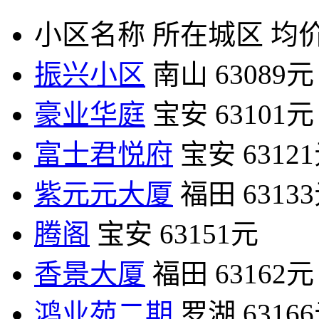
小区名称
所在城区
均价
振兴小区
南山
63089元
豪业华庭
宝安
63101元
富士君悦府
宝安
6312
紫元元大厦
福田
6313
腾阁
宝安
63151元
香景大厦
福田
63162元
鸿业苑二期
罗湖
6316