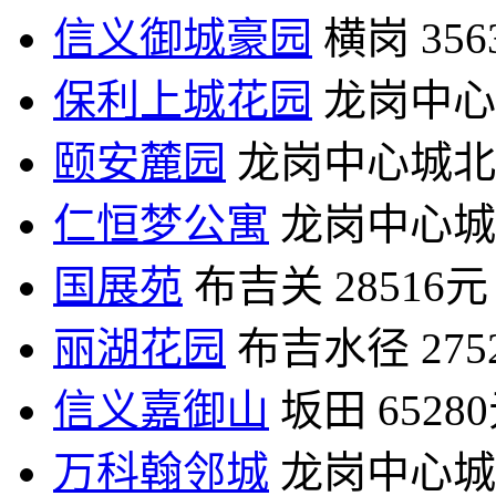
信义御城豪园
横岗
35
保利上城花园
龙岗中心
颐安麓园
龙岗中心城北
仁恒梦公寓
龙岗中心城
国展苑
布吉关
28516元
丽湖花园
布吉水径
27
信义嘉御山
坂田
6528
万科翰邻城
龙岗中心城