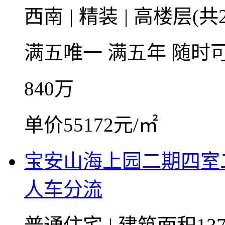
西南
|
精装
|
高楼层(共2
满五唯一
满五年
随时
840
万
单价55172元/㎡
宝安山海上园二期四室
人车分流