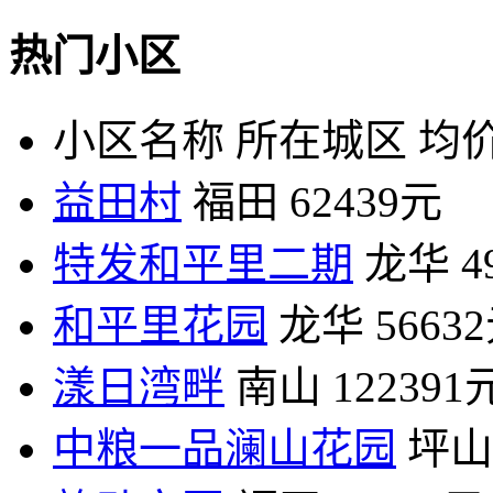
热门小区
小区名称
所在城区
均价
益田村
福田
62439元
特发和平里二期
龙华
4
和平里花园
龙华
5663
漾日湾畔
南山
122391
中粮一品澜山花园
坪山