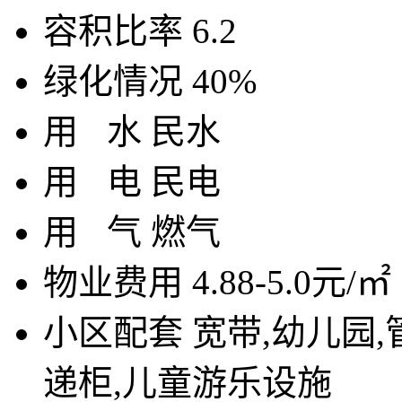
容积比率
6.2
绿化情况
40%
用
水
民水
用
电
民电
用
气
燃气
物业费用
4.88-5.0元/㎡
小区配套
宽带,幼儿园,
递柜,儿童游乐设施