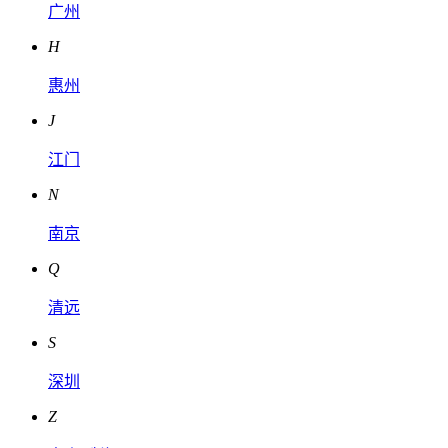
广州
H
惠州
J
江门
N
南京
Q
清远
S
深圳
Z