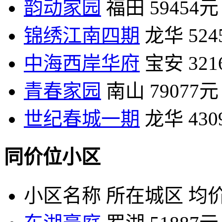
韵动家园
福田
59454元
锦绣江南四期
龙华
52
中海西岸华府
宝安
32
青春家园
南山
79077元
世纪春城一期
龙华
43
同价位小区
小区名称
所在城区
均价