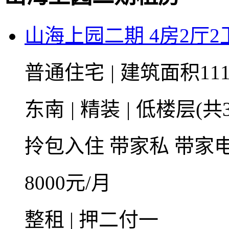
山海上园二期 4房2厅2卫 
普通住宅
|
建筑面积111
东南
|
精装
|
低楼层(共3
拎包入住
带家私
带家
8000
元/月
整租 | 押二付一