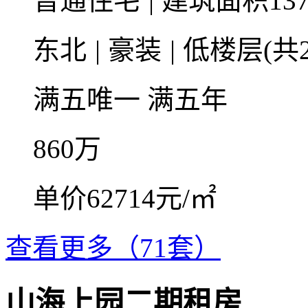
普通住宅
|
建筑面积137
东北
|
豪装
|
低楼层(共2
满五唯一
满五年
860
万
单价62714元/㎡
查看更多（71套）
山海上园二期租房