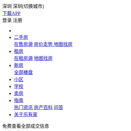
深圳
深圳[
切换城市
]
下载APP
登录
注册
二手房
在售房源
房价走势
地图找房
租房
在租房源
地图找房
新房
全部楼盘
小区
学校
卖房
指南
热门资讯
房产百科
问答
关于乐有家
免费查看全部成交信息