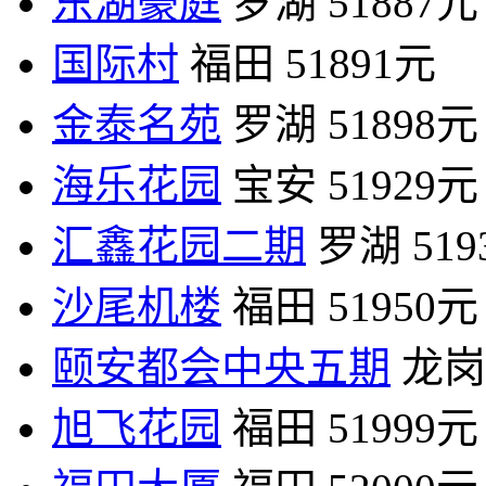
东湖豪庭
罗湖
51887元
国际村
福田
51891元
金泰名苑
罗湖
51898元
海乐花园
宝安
51929元
汇鑫花园二期
罗湖
51
沙尾机楼
福田
51950元
颐安都会中央五期
龙岗
旭飞花园
福田
51999元