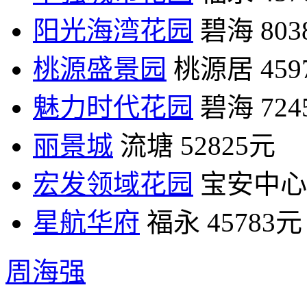
阳光海湾花园
碧海
80
桃源盛景园
桃源居
45
魅力时代花园
碧海
72
丽景城
流塘
52825元
宏发领域花园
宝安中心
星航华府
福永
45783元
周海强