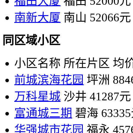
福田大厦
福田
52000元
南新大厦
南山
52066元
同区域小区
小区名称
所在片区
均价
前城滨海花园
坪洲
88
万科星城
沙井
41287元
富通城三期
碧海
6333
华强城市花园
福永
45