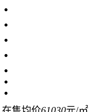
在售均价
61030
元/㎡