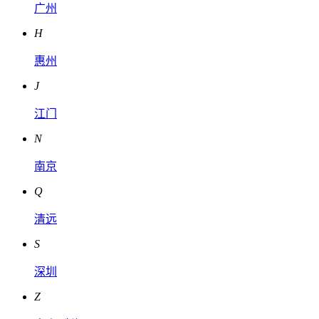
广州
H
惠州
J
江门
N
南京
Q
清远
S
深圳
Z