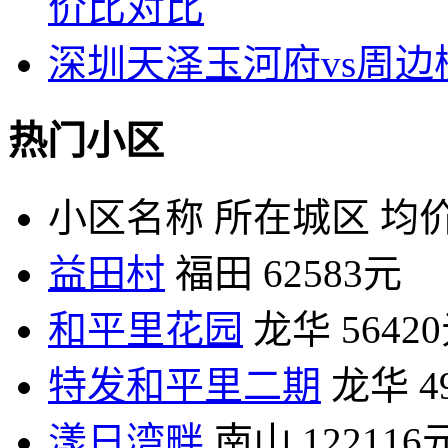
价比对比
深圳天泽玉河府vs周
热门小区
小区名称
所在城区
均价
益田村
福田
62583元
和平里花园
龙华
5642
特发和平里二期
龙华
4
漾日湾畔
南山
122116