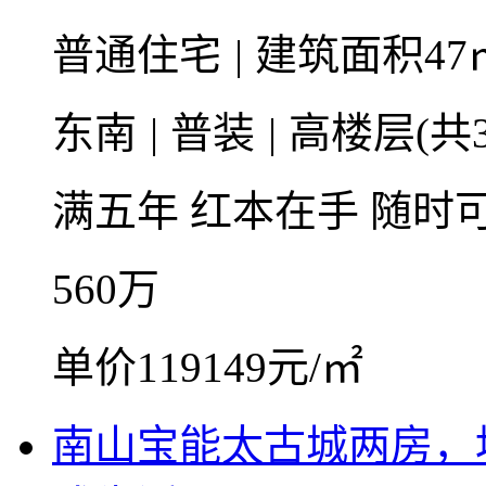
普通住宅
|
建筑面积47
东南
|
普装
|
高楼层(共3
满五年
红本在手
随时
560
万
单价119149元/㎡
南山宝能太古城两房，