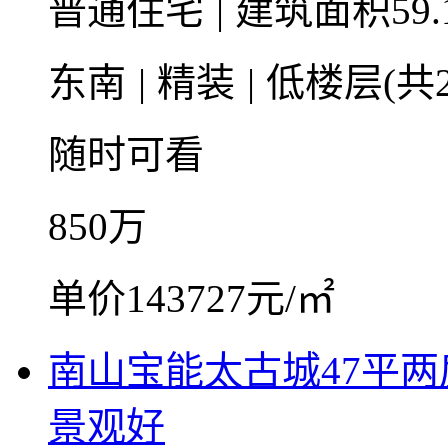
普通住宅
|
建筑面积59.
东南
|
精装
|
低楼层(共2
随时可看
850
万
单价143727元/㎡
南山宝能太古城47平
景观好