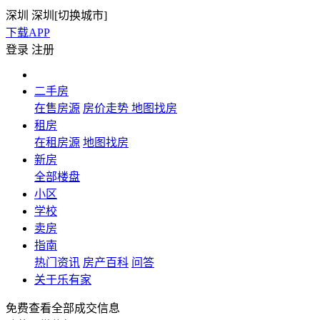
深圳
深圳[
切换城市
]
下载APP
登录
注册
二手房
在售房源
房价走势
地图找房
租房
在租房源
地图找房
新房
全部楼盘
小区
学校
卖房
指南
热门资讯
房产百科
问答
关于乐有家
免费查看全部成交信息