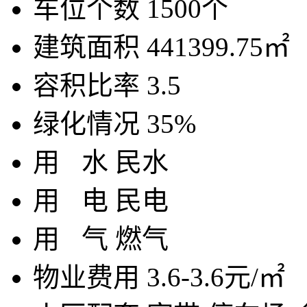
车位个数
1500个
建筑面积
441399.75㎡
容积比率
3.5
绿化情况
35%
用
水
民水
用
电
民电
用
气
燃气
物业费用
3.6-3.6元/㎡