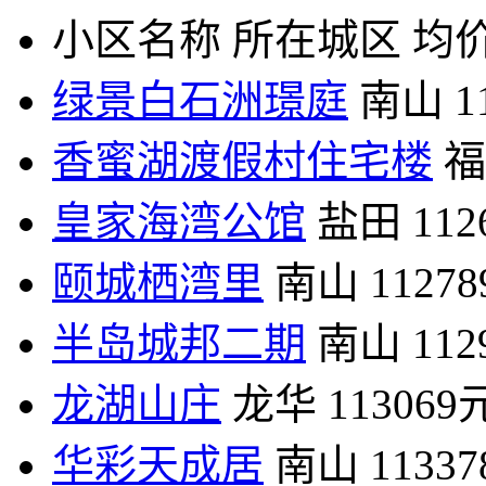
小区名称
所在城区
均价
绿景白石洲璟庭
南山
1
香蜜湖渡假村住宅楼
福
皇家海湾公馆
盐田
11
颐城栖湾里
南山
1127
半岛城邦二期
南山
11
龙湖山庄
龙华
113069
华彩天成居
南山
1133