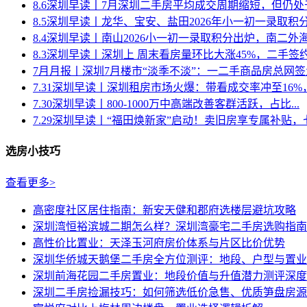
8.6深圳早读丨7月深圳二手房平均成交周期缩短，但仍处于20
8.5深圳早读丨龙华、宝安、盐田2026年小一初一录取积分汇
8.4深圳早读丨南山2026小一初一录取积分出炉，南二外海德
8.3深圳早读丨深圳上 周末看房量环比大涨45%，二手签约量
7月月报丨深圳7月楼市“淡季不淡”：一二手商品房总网签量超
7.31深圳早读丨深圳租房市场火爆：带看成交率冲至16%，成
7.30深圳早读丨800-1000万中高端改善客群活跃，占比...
7.29深圳早读丨“福田焕新家”启动！卖旧房享专属补贴，七大
选房小技巧
查看更多>
高密度社区居住指南：新安天健和郡府选楼层避坑攻略
深圳湾恒裕滨城二期怎么样？深圳湾豪宅二手房选购指南
高性价比置业：天泽玉河府房价体系与片区比价优势
深圳华侨城天鹅堡二手房全方位测评：地段、户型与置业
深圳前海花园二手房置业：地段价值与升值潜力测评深度
深圳二手房捡漏技巧：如何筛选低价急售、优质笋盘房源