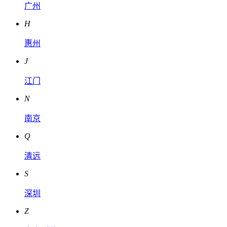
广州
H
惠州
J
江门
N
南京
Q
清远
S
深圳
Z