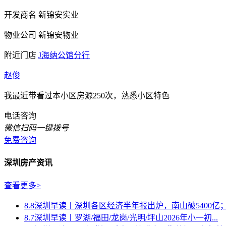
开发商名
新锦安实业
物业公司
新锦安物业
附近门店
J海纳公馆分行
赵俊
我最近带看过本小区房源250次，熟悉小区特色
电话咨询
微信扫码一键拨号
免费咨询
深圳房产资讯
查看更多>
8.8深圳早读丨深圳各区经济半年报出炉，南山破5400亿；有
8.7深圳早读丨罗湖/福田/龙岗/光明/坪山2026年小一初...