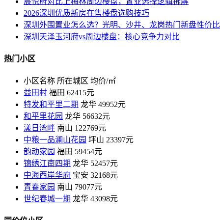
宸悦府对比上梅林周边楼盘，置业选择逻辑拆解
2026深圳优质新房在售楼盘选购技巧
深圳外围置业怎么选？光明、沙井、龙岗热门新盘性价比
深圳天泽玉河府vs周边楼盘：核心竞争力对比
热门小区
小区名称
所在城区
均价/㎡
益田村
福田
62415元
特发和平里二期
龙华
49952元
和平里花园
龙华
56632元
漾日湾畔
南山
122769元
中粮一品澜山花园
坪山
23397元
韵动家园
福田
59454元
锦绣江南四期
龙华
52457元
中海西岸华府
宝安
32168元
青春家园
南山
79077元
世纪春城一期
龙华
43098元