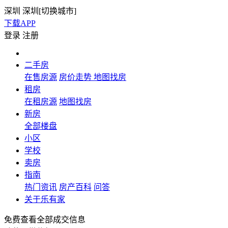
深圳
深圳[
切换城市
]
下载APP
登录
注册
二手房
在售房源
房价走势
地图找房
租房
在租房源
地图找房
新房
全部楼盘
小区
学校
卖房
指南
热门资讯
房产百科
问答
关于乐有家
免费查看全部成交信息