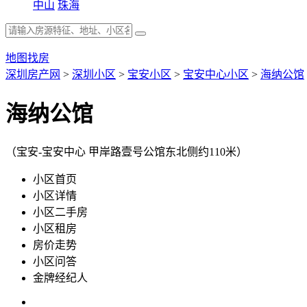
中山
珠海
地图找房
深圳房产网
>
深圳小区
>
宝安小区
>
宝安中心小区
>
海纳公馆
海纳公馆
（宝安-宝安中心 甲岸路壹号公馆东北侧约110米）
小区首页
小区详情
小区二手房
小区租房
房价走势
小区问答
金牌经纪人