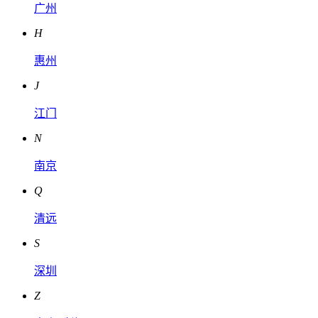
广州
H
惠州
J
江门
N
南京
Q
清远
S
深圳
Z