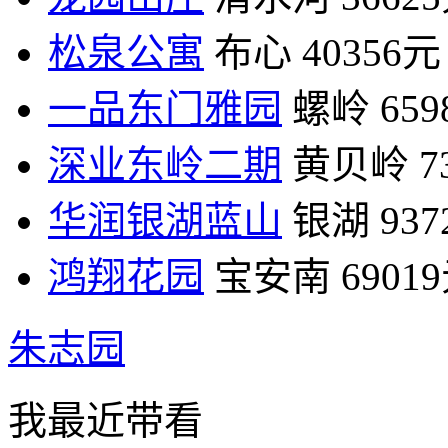
松泉公寓
布心
40356元
一品东门雅园
螺岭
65
深业东岭二期
黄贝岭
7
华润银湖蓝山
银湖
93
鸿翔花园
宝安南
6901
朱志园
我最近带看