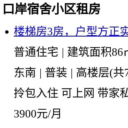
口岸宿舍小区租房
楼梯房3房，户型方正
普通住宅
|
建筑面积86
东南
|
普装
|
高楼层(共
拎包入住
可上网
带家
3900
元/月