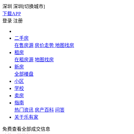
深圳
深圳[
切换城市
]
下载APP
登录
注册
二手房
在售房源
房价走势
地图找房
租房
在租房源
地图找房
新房
全部楼盘
小区
学校
卖房
指南
热门资讯
房产百科
问答
关于乐有家
免费查看全部成交信息