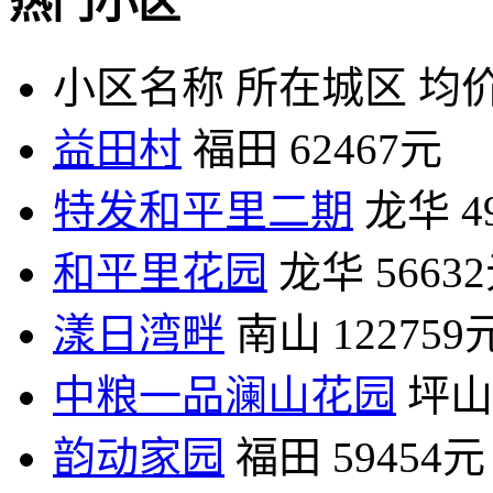
热门小区
小区名称
所在城区
均价
益田村
福田
62467元
特发和平里二期
龙华
4
和平里花园
龙华
5663
漾日湾畔
南山
122759
中粮一品澜山花园
坪山
韵动家园
福田
59454元