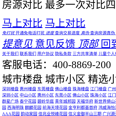
房源对比
最多一次对比四
马上对比
马上对比
免打扰
开通免电话打扰
进度
查询交易进度
真伪
查询房源真伪
提意见
意见反馈
顶部
回
关于我们
联系我们
用户协议
隐私条款
三方共享清单
儿童个人
客服电话：400-8869-200 0
城市楼盘
城市小区
精选
深圳楼盘
惠州楼盘
东莞楼盘
佛山楼盘
珠海楼盘
江门楼盘
广州
深圳小区
中山小区
惠州小区
东莞小区
佛山小区
珠海小区
江门
群星广场
泰宁花园
碧岭华庭
青年城邦园
天福华府
新世界倚山
园
西海明珠
麒麟花园
前海天境花园
金亨利都荟首府
鸿威海怡
AAA花园
韵动家园
佳兆业悦峰花园
信义金御半山三期
广兴源