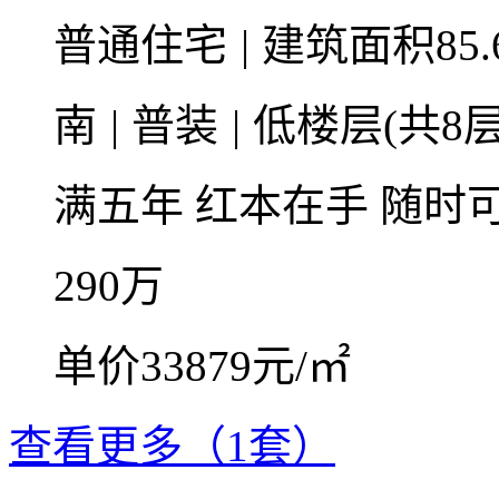
普通住宅
|
建筑面积85.
南
|
普装
|
低楼层(共8层
满五年
红本在手
随时
290
万
单价33879元/㎡
查看更多（1套）