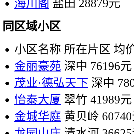
海川阁
盐田
28879元
同区域小区
小区名称
所在片区
均价
金丽豪苑
深中
76196元
茂业·德弘天下
深中
78
怡泰大厦
翠竹
41989元
金城华庭
黄贝岭
6074
龙园山庄
清水河
3662