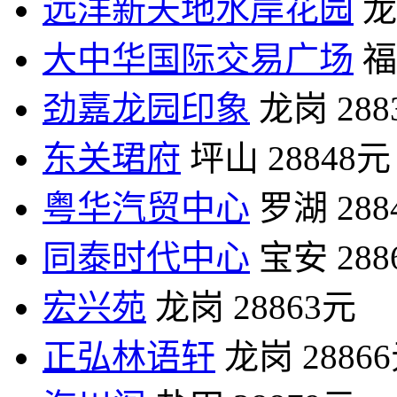
远洋新天地水岸花园
龙
大中华国际交易广场
福
劲嘉龙园印象
龙岗
28
东关珺府
坪山
28848元
粤华汽贸中心
罗湖
28
同泰时代中心
宝安
28
宏兴苑
龙岗
28863元
正弘林语轩
龙岗
2886