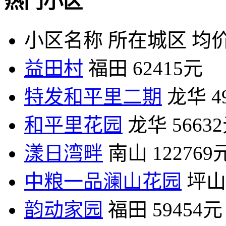
热门小区
小区名称
所在城区
均价
益田村
福田
62415元
特发和平里二期
龙华
4
和平里花园
龙华
5663
漾日湾畔
南山
122769
中粮一品澜山花园
坪山
韵动家园
福田
59454元