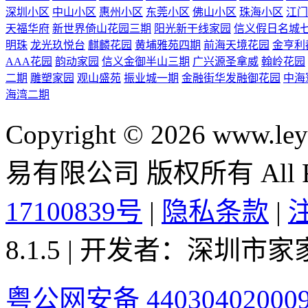
深圳小区
中山小区
惠州小区
东莞小区
佛山小区
珠海小区
江门
天福华府
新世界倚山花园三期
阳光新干线家园
信义假日名城
明珠
龙光玖悦台
麒麟花园
黄埔雅苑四期
前海天境花园
金亨利
AAA花园
韵动家园
信义金御半山三期
广兴源圣拿威
翰岭花园
二期
雕塑家园
观山盛苑
振业城一期
金融街华发融御花园
中海
海湾二期
Copyright © 2026 ww
易有限公司 版权所有 All Rig
17100839号
|
隐私条款
|
8.1.5 | 开发者：深圳
粤公网安备 44030402000