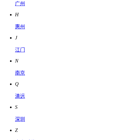
广州
H
惠州
J
江门
N
南京
Q
清远
S
深圳
Z