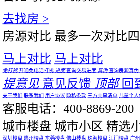
去找房 >
房源对比
最多一次对比四
马上对比
马上对比
免打扰
开通免电话打扰
进度
查询交易进度
真伪
查询房源真伪
提意见
意见反馈
顶部
回
关于我们
联系我们
用户协议
隐私条款
三方共享清单
儿童个人
客服电话：400-8869-200 0
城市楼盘
城市小区
精选
深圳楼盘
惠州楼盘
东莞楼盘
佛山楼盘
珠海楼盘
江门楼盘
广州