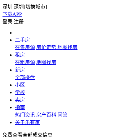
深圳
深圳[
切换城市
]
下载APP
登录
注册
二手房
在售房源
房价走势
地图找房
租房
在租房源
地图找房
新房
全部楼盘
小区
学校
卖房
指南
热门资讯
房产百科
问答
关于乐有家
免费查看全部成交信息