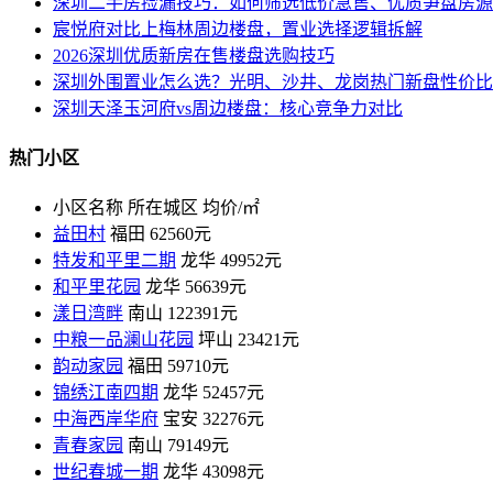
深圳二手房捡漏技巧：如何筛选低价急售、优质笋盘房源
宸悦府对比上梅林周边楼盘，置业选择逻辑拆解
2026深圳优质新房在售楼盘选购技巧
深圳外围置业怎么选？光明、沙井、龙岗热门新盘性价比
深圳天泽玉河府vs周边楼盘：核心竞争力对比
热门小区
小区名称
所在城区
均价/㎡
益田村
福田
62560元
特发和平里二期
龙华
49952元
和平里花园
龙华
56639元
漾日湾畔
南山
122391元
中粮一品澜山花园
坪山
23421元
韵动家园
福田
59710元
锦绣江南四期
龙华
52457元
中海西岸华府
宝安
32276元
青春家园
南山
79149元
世纪春城一期
龙华
43098元