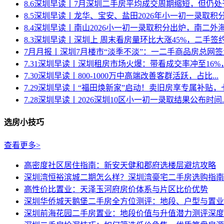
8.6深圳早读丨7月深圳二手房平均成交周期缩短，但仍处于20
8.5深圳早读丨龙华、宝安、盐田2026年小一初一录取积分汇
8.4深圳早读丨南山2026小一初一录取积分出炉，南二外海德
8.3深圳早读丨深圳上 周末看房量环比大涨45%，二手签约量
7月月报丨深圳7月楼市“淡季不淡”：一二手商品房总网签量超
7.31深圳早读丨深圳租房市场火爆：带看成交率冲至16%，成
7.30深圳早读丨800-1000万中高端改善客群活跃，占比...
7.29深圳早读丨“福田焕新家”启动！卖旧房享专属补贴，七大
7.28深圳早读丨2026深圳10区小一初一录取结果公布时间..
选房小技巧
查看更多>
高密度社区居住指南：新安天健和郡府选楼层避坑攻略
深圳湾恒裕滨城二期怎么样？深圳湾豪宅二手房选购指南
高性价比置业：天泽玉河府房价体系与片区比价优势
深圳华侨城天鹅堡二手房全方位测评：地段、户型与置业
深圳前海花园二手房置业：地段价值与升值潜力测评深度