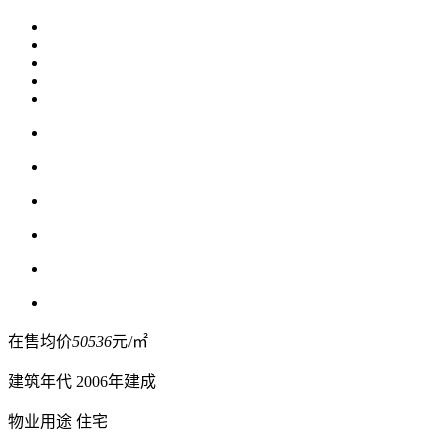
在售均价
50536
元/㎡
建筑年代
2006年建成
物业用途
住宅