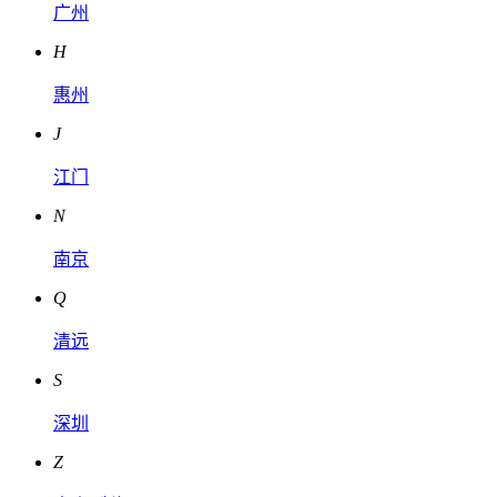
广州
H
惠州
J
江门
N
南京
Q
清远
S
深圳
Z