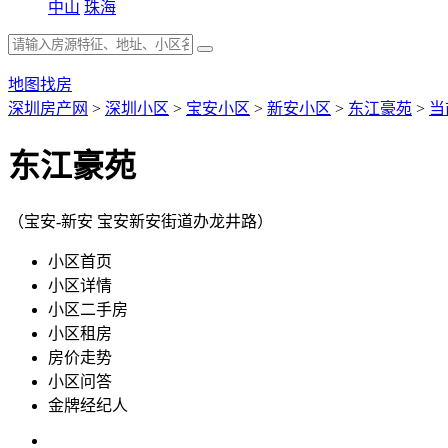
中山
珠海
地图找房
深圳房产网
>
深圳小区
>
宝安小区
>
新安小区
>
东江豪苑
>
当
东江豪苑
（宝安-新安 宝安新安街道办龙井路）
小区首页
小区详情
小区二手房
小区租房
房价走势
小区问答
金牌经纪人