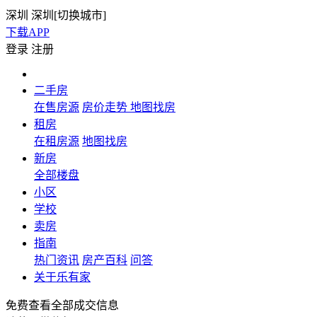
深圳
深圳[
切换城市
]
下载APP
登录
注册
二手房
在售房源
房价走势
地图找房
租房
在租房源
地图找房
新房
全部楼盘
小区
学校
卖房
指南
热门资讯
房产百科
问答
关于乐有家
免费查看全部成交信息