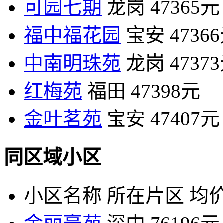
可园七期
龙岗
47365元
福中福花园
宝安
4736
中南明珠苑
龙岗
4737
红梅苑
福田
47398元
金叶茗苑
宝安
47407元
同区域小区
小区名称
所在片区
均价