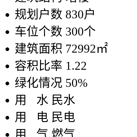
规划户数
830户
车位个数
300个
建筑面积
72992㎡
容积比率
1.22
绿化情况
50%
用
水
民水
用
电
民电
用
气
燃气