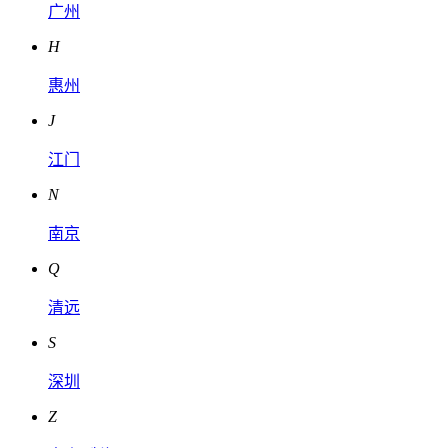
广州
H
惠州
J
江门
N
南京
Q
清远
S
深圳
Z