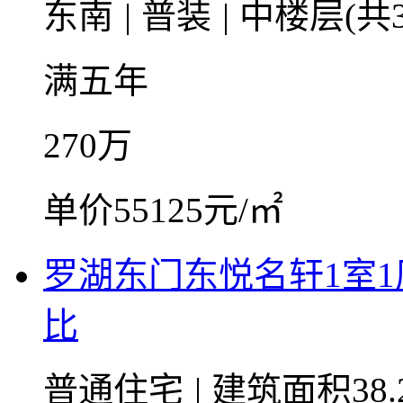
东南
|
普装
|
中楼层(共3
满五年
270
万
单价55125元/㎡
罗湖东门东悦名轩1室
比
普通住宅
|
建筑面积38.