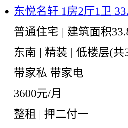
东悦名轩 1房2厅1卫 33
普通住宅
|
建筑面积33.
东南
|
精装
|
低楼层(共3
带家私
带家电
3600
元/月
整租 | 押二付一