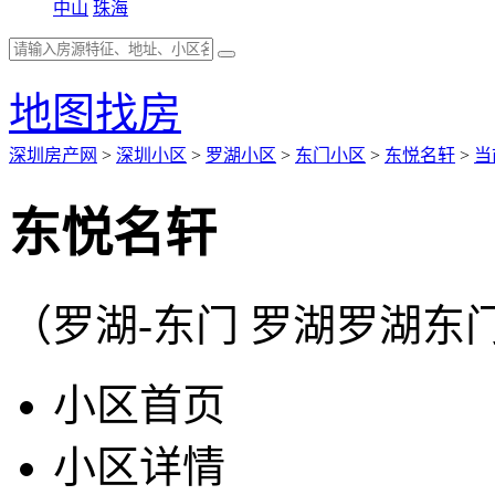
中山
珠海
地图找房
深圳房产网
>
深圳小区
>
罗湖小区
>
东门小区
>
东悦名轩
>
当
东悦名轩
（罗湖-东门 罗湖罗湖东
小区首页
小区详情