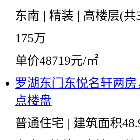
东南
|
精装
|
高楼层(共3
175
万
单价48719元/㎡
罗湖东门东悦名轩两房
点楼盘
普通住宅
|
建筑面积48.