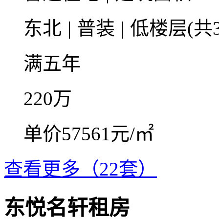
东北
|
普装
|
低楼层(共3
满五年
220
万
单价57561元/㎡
查看更多（22套）
东悦名轩租房