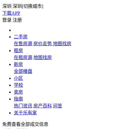
深圳
深圳[
切换城市
]
下载APP
登录
注册
二手房
在售房源
房价走势
地图找房
租房
在租房源
地图找房
新房
全部楼盘
小区
学校
卖房
指南
热门资讯
房产百科
问答
关于乐有家
免费查看全部成交信息