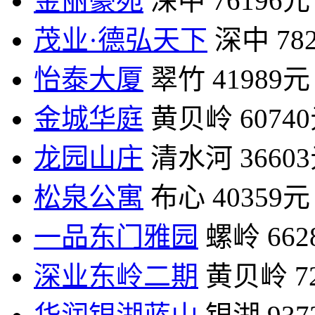
金丽豪苑
深中
76196元
茂业·德弘天下
深中
78
怡泰大厦
翠竹
41989元
金城华庭
黄贝岭
6074
龙园山庄
清水河
3660
松泉公寓
布心
40359元
一品东门雅园
螺岭
66
深业东岭二期
黄贝岭
7