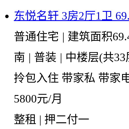
东悦名轩 3房2厅1卫 69
普通住宅
|
建筑面积69.
南
|
普装
|
中楼层(共33
拎包入住
带家私
带家
5800
元/月
整租 | 押二付一