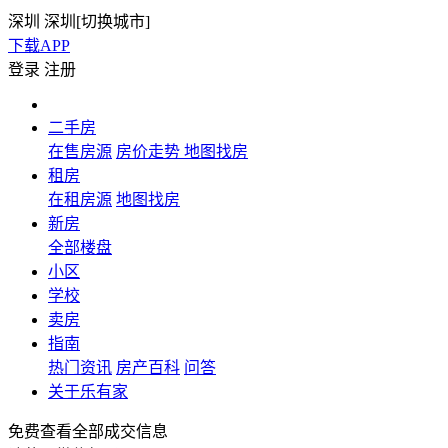
深圳
深圳[
切换城市
]
下载APP
登录
注册
二手房
在售房源
房价走势
地图找房
租房
在租房源
地图找房
新房
全部楼盘
小区
学校
卖房
指南
热门资讯
房产百科
问答
关于乐有家
免费查看全部成交信息