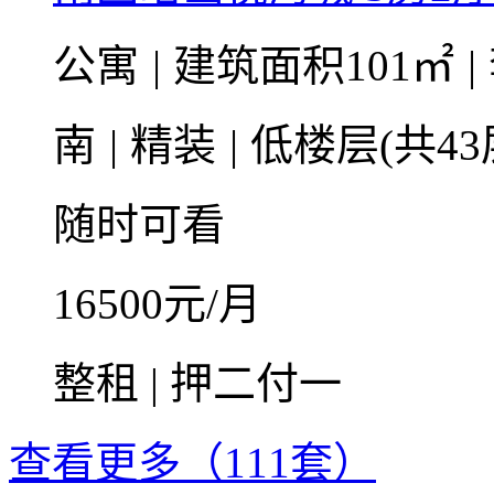
公寓
|
建筑面积101㎡
|
南
|
精装
|
低楼层(共43
随时可看
16500
元/月
整租 | 押二付一
查看更多（111套）