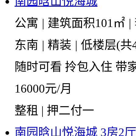
南园晗山悦海城
公寓
|
建筑面积101㎡
|
东南
|
精装
|
低楼层(共4
随时可看
拎包入住
带
16000
元/月
整租 | 押二付一
南园晗山悦海城 3房2厅2