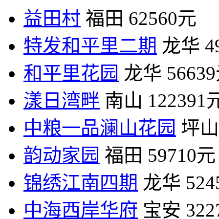
益田村
福田
62560元
特发和平里二期
龙华
4
和平里花园
龙华
5663
漾日湾畔
南山
122391
中粮一品澜山花园
坪山
韵动家园
福田
59710元
锦绣江南四期
龙华
52
中海西岸华府
宝安
32