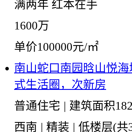
满两年
红本在手
1600
万
单价100000元/㎡
南山蛇口南园晗山悦海城
式生活圈，次新房
普通住宅
|
建筑面积182
西南
|
精装
|
低楼层(共3