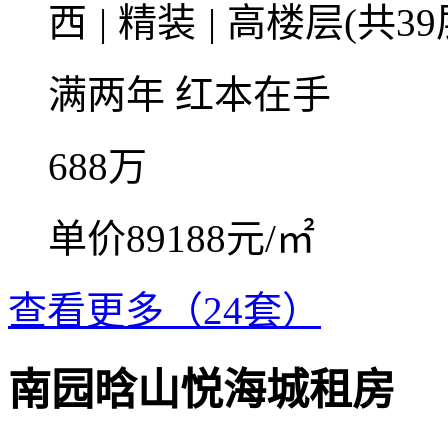
西
|
精装
|
高楼层(共39
满两年
红本在手
688
万
单价89188元/㎡
查看更多（24套）
南园晗山悦海城租房