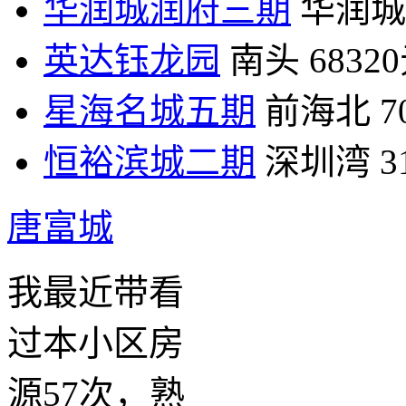
华润城润府三期
华润城
英达钰龙园
南头
6832
星海名城五期
前海北
7
恒裕滨城二期
深圳湾
3
唐富城
我最近带看
过本小区房
源57次，熟