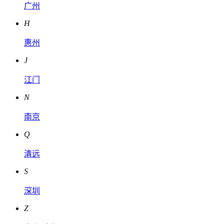
广州
H
惠州
J
江门
N
南京
Q
清远
S
深圳
Z