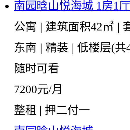
南园晗山悦海城 1房1厅1
公寓
|
建筑面积42㎡
|
东南
|
精装
|
低楼层(共4
随时可看
7200
元/月
整租 | 押二付一