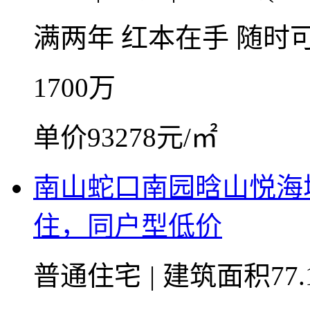
满两年
红本在手
随时
1700
万
单价93278元/㎡
南山蛇口南园晗山悦海
住，同户型低价
普通住宅
|
建筑面积77.