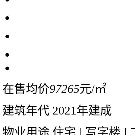
在售均价
97265
元/㎡
建筑年代
2021年建成
物业用途
住宅
|
写字楼
|