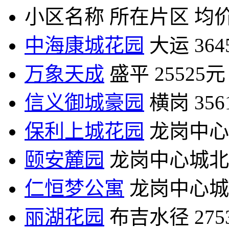
小区名称
所在片区
均价
中海康城花园
大运
36
万象天成
盛平
25525元
信义御城豪园
横岗
35
保利上城花园
龙岗中心
颐安麓园
龙岗中心城北
仁恒梦公寓
龙岗中心城
丽湖花园
布吉水径
27