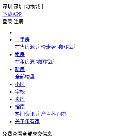
深圳
深圳[
切换城市
]
下载APP
登录
注册
二手房
在售房源
房价走势
地图找房
租房
在租房源
地图找房
新房
全部楼盘
小区
学校
卖房
指南
热门资讯
房产百科
问答
关于乐有家
免费查看全部成交信息