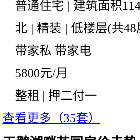
普通住宅
|
建筑面积114
北
|
精装
|
低楼层(共48
带家私
带家电
5800
元/月
整租 | 押二付一
查看更多（35套）