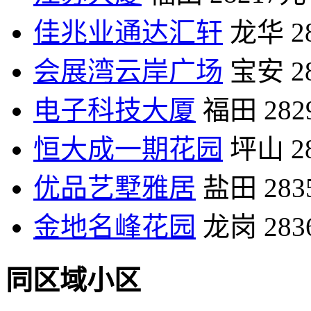
佳兆业通达汇轩
龙华
2
会展湾云岸广场
宝安
2
电子科技大厦
福田
28
恒大成一期花园
坪山
2
优品艺墅雅居
盐田
28
金地名峰花园
龙岗
28
同区域小区