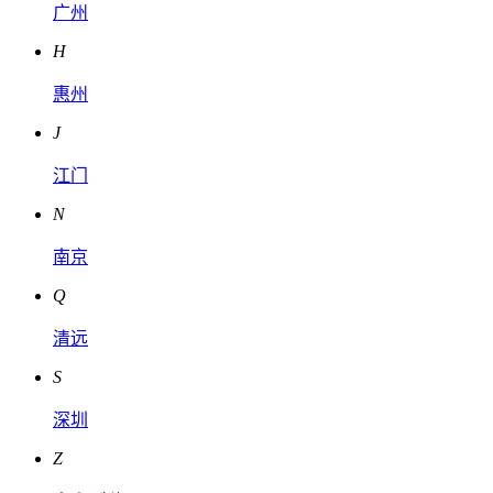
广州
H
惠州
J
江门
N
南京
Q
清远
S
深圳
Z