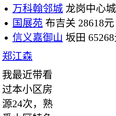
万科翰邻城
龙岗中心城
国展苑
布吉关
28618元
信义嘉御山
坂田
6526
郑江森
我最近带看
过本小区房
源24次，熟