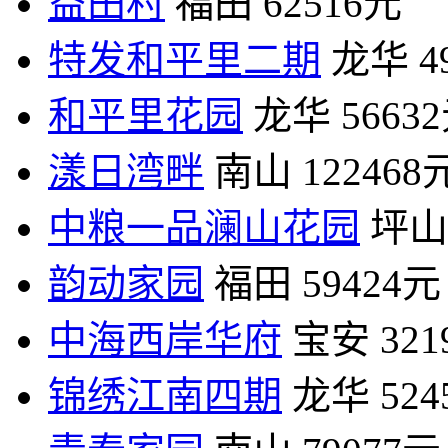
益田村
福田
62516元
特发和平里二期
龙华
4
和平里花园
龙华
5663
漾日湾畔
南山
122468
中粮一品澜山花园
坪山
韵动家园
福田
59424元
中海西岸华府
宝安
32
锦绣江南四期
龙华
52