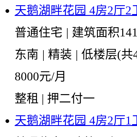
天鹅湖畔花园 4房2厅2卫 
普通住宅
|
建筑面积141
东南
|
精装
|
低楼层(共4
8000
元/月
整租 | 押二付一
天鹅湖畔花园 4房2厅1卫 