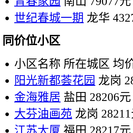
青春家园
南山
79077元
世纪春城一期
龙华
43
同价位小区
小区名称
所在城区
均价
阳光新都荟花园
龙岗
2
金海雅居
盐田
28206元
大芬油画苑
龙岗
2821
江苏大厦
福田
28217元