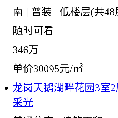
南
|
普装
|
低楼层(共48
随时可看
346
万
单价30095元/㎡
龙岗天鹅湖畔花园3室
采光