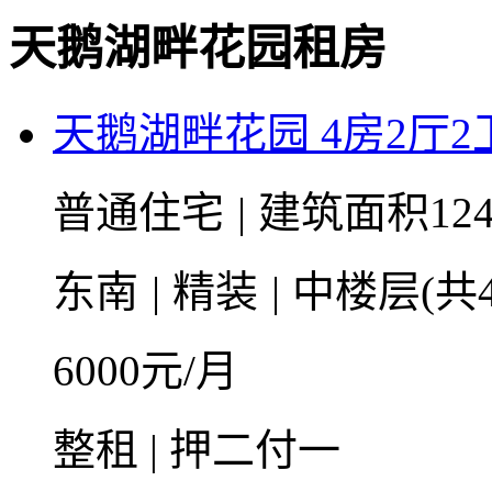
天鹅湖畔花园租房
天鹅湖畔花园 4房2厅2卫 
普通住宅
|
建筑面积124
东南
|
精装
|
中楼层(共4
6000
元/月
整租 | 押二付一