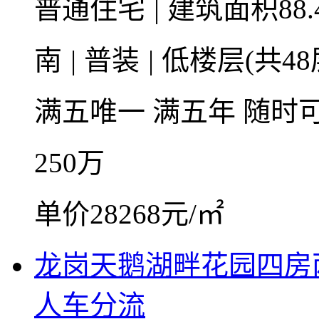
普通住宅
|
建筑面积88.
南
|
普装
|
低楼层(共48
满五唯一
满五年
随时
250
万
单价28268元/㎡
龙岗天鹅湖畔花园四房
人车分流