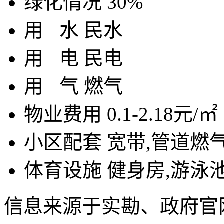
绿化情况
30%
用
水
民水
用
电
民电
用
气
燃气
物业费用
0.1-2.18元/㎡
小区配套
宽带,管道燃
体育设施
健身房,游泳池
信息来源于实勘、政府官