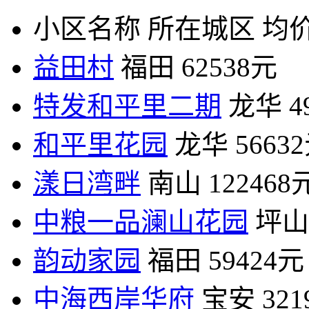
小区名称
所在城区
均价
益田村
福田
62538元
特发和平里二期
龙华
4
和平里花园
龙华
5663
漾日湾畔
南山
122468
中粮一品澜山花园
坪山
韵动家园
福田
59424元
中海西岸华府
宝安
32