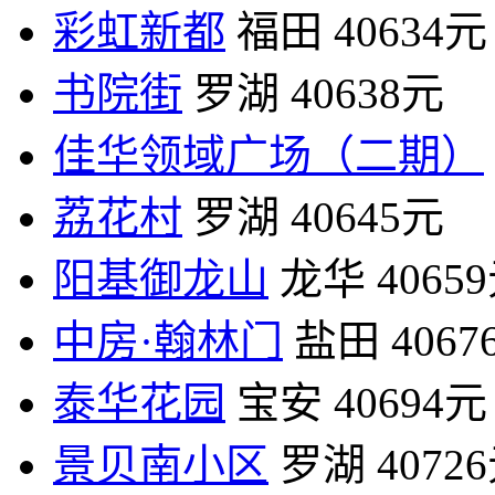
彩虹新都
福田
40634元
书院街
罗湖
40638元
佳华领域广场（二期）
荔花村
罗湖
40645元
阳基御龙山
龙华
4065
中房·翰林门
盐田
4067
泰华花园
宝安
40694元
景贝南小区
罗湖
4072