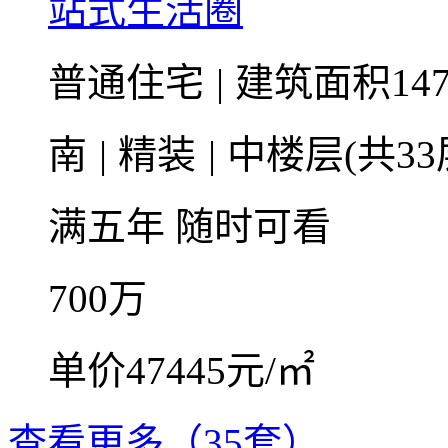
站式生活圈
普通住宅
|
建筑面积147
南
|
精装
|
中楼层(共33
满五年
随时可看
700
万
单价47445元/㎡
查看更多（35套）