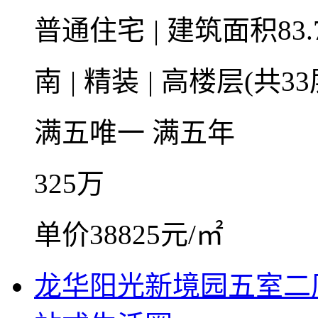
普通住宅
|
建筑面积83.
南
|
精装
|
高楼层(共33
满五唯一
满五年
325
万
单价38825元/㎡
龙华阳光新境园五室二