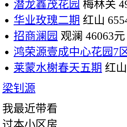
潜龙鑫茂花园
梅林关
4
华业玫瑰二期
红山
65
招商澜园
观澜
46063元
鸿荣源壹成中心花园7
莱蒙水榭春天五期
红山
梁钊源
我最近带看
过本小区房