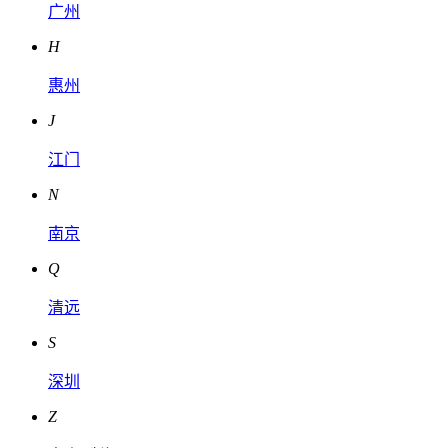
广州
H
惠州
J
江门
N
南京
Q
清远
S
深圳
Z