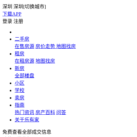
深圳
深圳[
切换城市
]
下载APP
登录
注册
二手房
在售房源
房价走势
地图找房
租房
在租房源
地图找房
新房
全部楼盘
小区
学校
卖房
指南
热门资讯
房产百科
问答
关于乐有家
免费查看全部成交信息