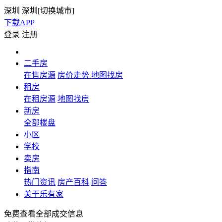
深圳
深圳[
切换城市
]
下载APP
登录
注册
二手房
在售房源
房价走势
地图找房
租房
在租房源
地图找房
新房
全部楼盘
小区
学校
卖房
指南
热门资讯
房产百科
问答
关于乐有家
免费查看全部成交信息