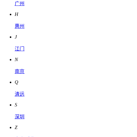
广州
H
惠州
J
江门
N
南京
Q
清远
S
深圳
Z