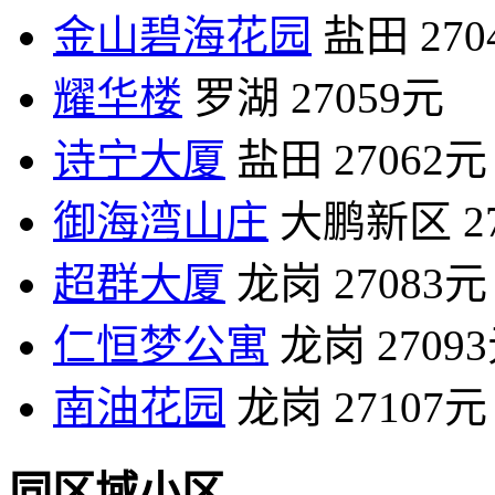
金山碧海花园
盐田
27
耀华楼
罗湖
27059元
诗宁大厦
盐田
27062元
御海湾山庄
大鹏新区
2
超群大厦
龙岗
27083元
仁恒梦公寓
龙岗
2709
南油花园
龙岗
27107元
同区域小区