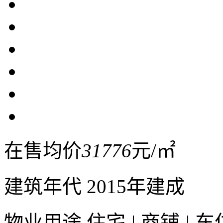
在售均价
31776
元/㎡
建筑年代
2015年建成
物业用途
住宅
|
商铺
|
车