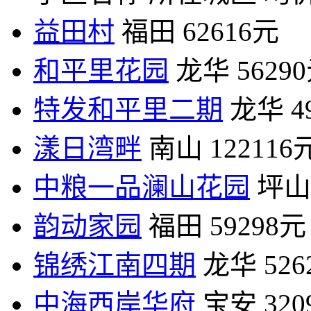
益田村
福田
62616元
和平里花园
龙华
5629
特发和平里二期
龙华
4
漾日湾畔
南山
122116
中粮一品澜山花园
坪山
韵动家园
福田
59298元
锦绣江南四期
龙华
52
中海西岸华府
宝安
32