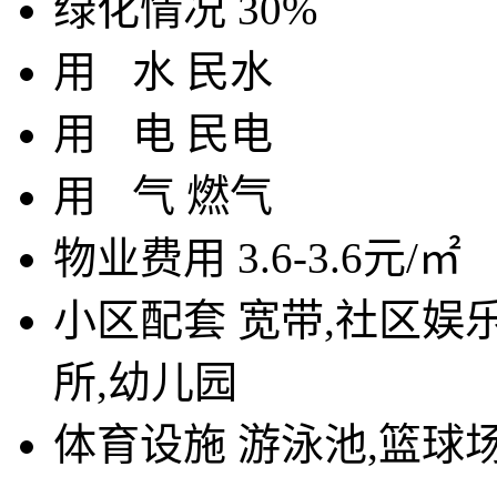
绿化情况
30%
用
水
民水
用
电
民电
用
气
燃气
物业费用
3.6-3.6元/㎡
小区配套
宽带,社区娱乐
所,幼儿园
体育设施
游泳池,篮球场