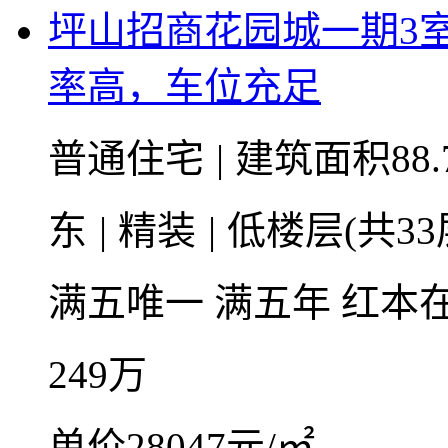
坪山招商花园城一期3
率高，车位充足
普通住宅
|
建筑面积88.
东
|
精装
|
低楼层(共33
满五唯一
满五年
红本
249
万
单价28047元/㎡