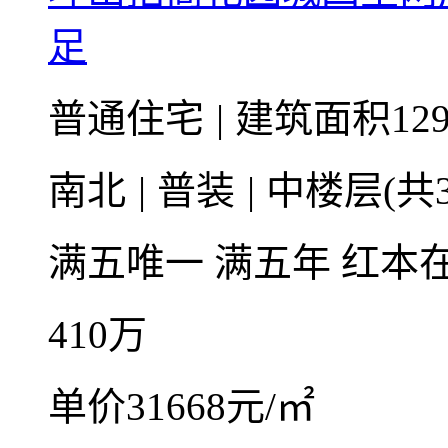
足
普通住宅
|
建筑面积129
南北
|
普装
|
中楼层(共3
满五唯一
满五年
红本
410
万
单价31668元/㎡