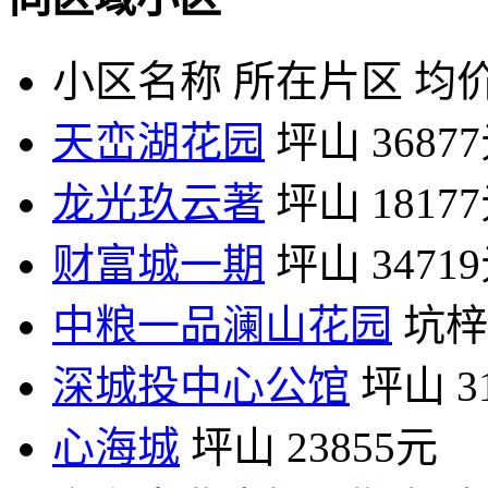
小区名称
所在片区
均价
天峦湖花园
坪山
3687
龙光玖云著
坪山
1817
财富城一期
坪山
3471
中粮一品澜山花园
坑梓
深城投中心公馆
坪山
3
心海城
坪山
23855元