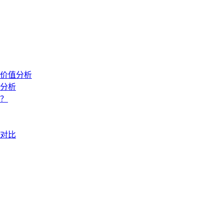
价值分析
分析
？
对比