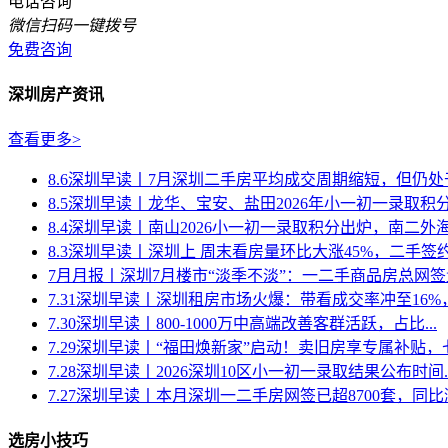
电话咨询
微信扫码一键拨号
免费咨询
深圳房产资讯
查看更多>
8.6深圳早读丨7月深圳二手房平均成交周期缩短，但仍处于20
8.5深圳早读丨龙华、宝安、盐田2026年小一初一录取积分汇
8.4深圳早读丨南山2026小一初一录取积分出炉，南二外海德
8.3深圳早读丨深圳上 周末看房量环比大涨45%，二手签约量
7月月报丨深圳7月楼市“淡季不淡”：一二手商品房总网签量超
7.31深圳早读丨深圳租房市场火爆：带看成交率冲至16%，成
7.30深圳早读丨800-1000万中高端改善客群活跃，占比...
7.29深圳早读丨“福田焕新家”启动！卖旧房享专属补贴，七大
7.28深圳早读丨2026深圳10区小一初一录取结果公布时间..
7.27深圳早读丨本月深圳一二手房网签已超8700套，同比涨.
选房小技巧