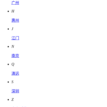
广州
H
惠州
J
江门
N
南京
Q
清远
S
深圳
Z