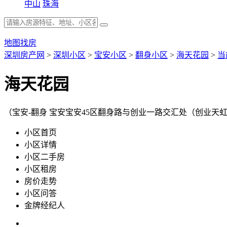
中山
珠海
地图找房
深圳房产网
>
深圳小区
>
宝安小区
>
翻身小区
>
海天花园
>
当
海天花园
（宝安-翻身 宝安宝安45区翻身路与创业一路交汇处（创业天
小区首页
小区详情
小区二手房
小区租房
房价走势
小区问答
金牌经纪人