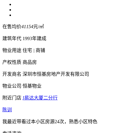
在售均价
41154
元/㎡
建筑年代
1993年建成
物业用途
住宅
|
商铺
产权性质
商品房
开发商名
深圳市恒基房地产开发有限公司
物业公司
恒基物业
附近门店
J易达大厦二分行
陈训
我最近带看过本小区房源24次，熟悉小区特色